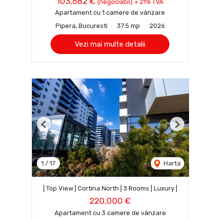
103,682 €
(negociabil) + 21% TVA
Apartament cu 1 camere de vânzare
Pipera, Bucuresti
37.5 mp
2026
Vezi mai multe detalii
Previous
Next
1
/
17
Harta
| Top View | Cortina North | 3 Rooms | Luxury |
220,000 €
Apartament cu 3 camere de vânzare