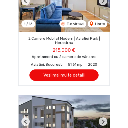
Previous
Next
1
/
16
Tur virtual
Harta
2 Camere Mobilat Modern | Aviatiei Park |
Herastrau
215,000 €
Apartament cu 2 camere de vânzare
Aviatiei, Bucuresti
51.61 mp
2020
Vezi mai multe detalii
Previous
Next