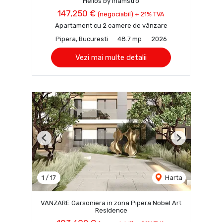
Helios by Inamstro
147,250 €
(negociabil) + 21% TVA
Apartament cu 2 camere de vânzare
Pipera, Bucuresti
48.7 mp
2026
Vezi mai multe detalii
Previous
Next
1
/
17
Harta
VANZARE Garsoniera in zona Pipera Nobel Art
Residence