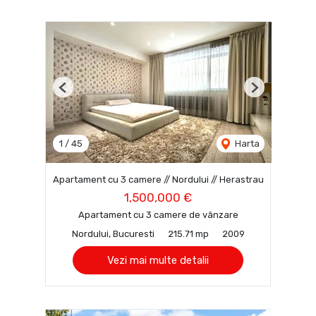
Previous
Next
1
/
45
Harta
Apartament cu 3 camere // Nordului // Herastrau
1,500,000 €
Apartament cu 3 camere de vânzare
Nordului, Bucuresti
215.71 mp
2009
Vezi mai multe detalii