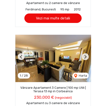
Apartament cu 2 camere de vânzare
Ferdinand, Bucuresti
95 mp
2012
Vezi mai multe detalii
Previous
Next
1
/
28
Harta
Vânzare Apartament 3 Camere | 100 mp Utili |
Terasa 13 mp in Corbeanca
230,000 €
(negociabil)
Apartament cu 3 camere de vânzare