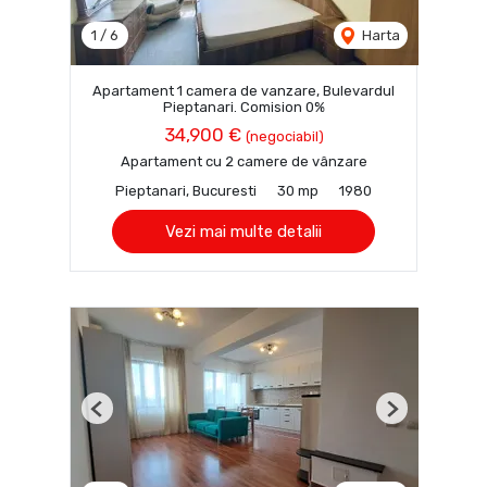
1
/
6
Harta
Apartament 1 camera de vanzare, Bulevardul
Pieptanari. Comision 0%
34,900 €
(negociabil)
Apartament cu 2 camere de vânzare
Pieptanari, Bucuresti
30 mp
1980
Vezi mai multe detalii
Previous
Next