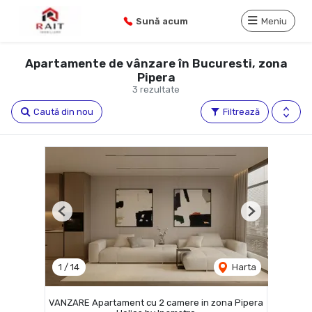
Sună acum
Meniu
Apartamente de vânzare în Bucuresti, zona
Pipera
3 rezultate
Caută din nou
Filtrează
Previous
Next
1
/
14
Harta
VANZARE Apartament cu 2 camere in zona Pipera