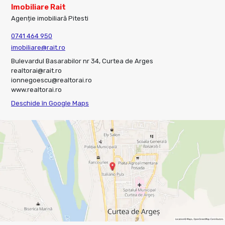
Imobiliare Rait
Agenție imobiliară Pitesti
0741 464 950
imobiliare@rait.ro
Bulevardul Basarabilor nr 34, Curtea de Arges
realtorai@rait.ro
ionnegoescu@realtorai.ro
www.realtorai.ro
Deschide în Google Maps