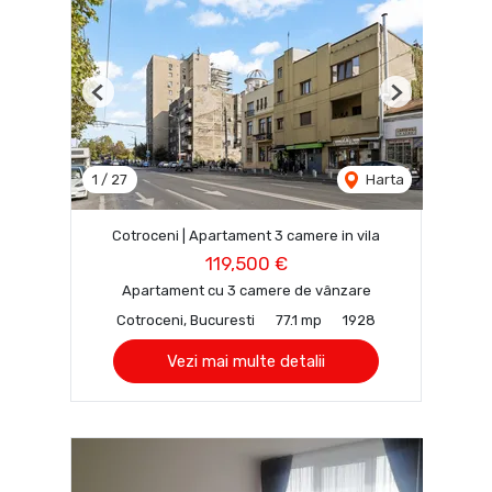
Previous
Next
1
/
27
Harta
Cotroceni | Apartament 3 camere in vila
119,500 €
Apartament cu 3 camere de vânzare
Cotroceni, Bucuresti
77.1 mp
1928
Vezi mai multe detalii