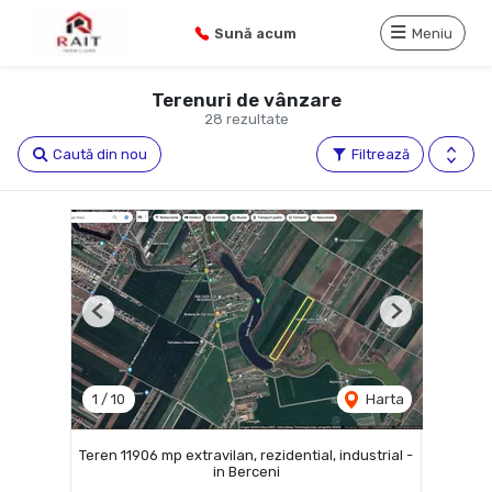
Sună acum
Meniu
Terenuri de vânzare
28 rezultate
Caută din nou
Filtrează
Previous
Next
1
/
10
Harta
Teren 11906 mp extravilan, rezidential, industrial -
in Berceni