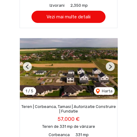
Izvorani
2,350 mp
Vezi mai multe detalii
Previous
Next
1
/
5
Harta
Teren | Corbeanca, Tamasi | Autorizatie Construire
| Fundatie
57,000 €
Teren de 331 mp de vânzare
Corbeanca
331 mp