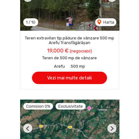
1
/
10
Harta
Teren extravilan tip pădure de vânzare 500 mp
Arefu Transfăgărășan
19,000 €
(negociabil)
Teren de 500 mp de vânzare
Arefu
500 mp
Vezi mai multe detalii
Comision 0%
Exclusivitate
Previous
Next