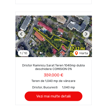
Previous
Next
1
/
10
Harta
Dristor Ramnicu Sarat Teren 1040mp dubla
deschidere COMISION 0%
359,000 €
Teren de 1,040 mp de vânzare
Dristor, Bucuresti
1,040 mp
Vezi mai multe detalii