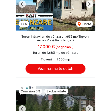
Previous
Next
1
/
5
Harta
Teren intravilan de vânzare 1.683 mp Tigveni
Argeș Zonă Rezidențială
17,000 €
(negociabil)
Teren de 1,683 mp de vânzare
Tigveni
1,683 mp
Vezi mai multe detalii
Comision 0%
Exclusivitate
Previous
Next