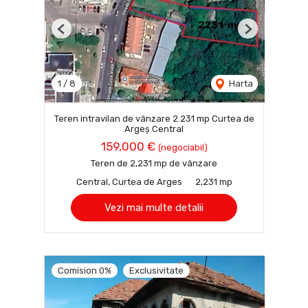
Previous
Next
1
/
8
Harta
Teren intravilan de vânzare 2.231 mp Curtea de
Argeș Central
159,000 €
(negociabil)
Teren de 2,231 mp de vânzare
Central, Curtea de Arges
2,231 mp
Vezi mai multe detalii
Comision 0%
Exclusivitate