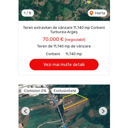
1
/
8
Harta
Teren extravilan de vânzare 11.740 mp Corbeni
Turburea Argeș
70,000 €
(negociabil)
Teren de 11,740 mp de vânzare
Corbeni
11,740 mp
Vezi mai multe detalii
Comision 0%
Exclusivitate
Previous
Next