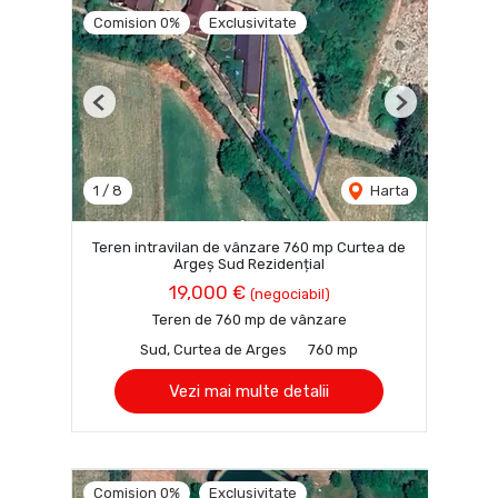
Comision 0%
Exclusivitate
Previous
Next
1
/
8
Harta
Teren intravilan de vânzare 760 mp Curtea de
Argeș Sud Rezidențial
19,000 €
(negociabil)
Teren de 760 mp de vânzare
Sud, Curtea de Arges
760 mp
Vezi mai multe detalii
Comision 0%
Exclusivitate