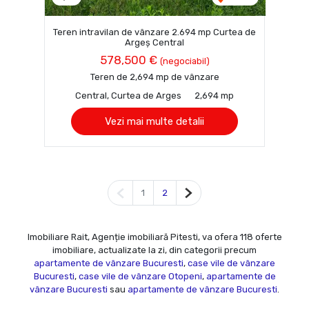
Teren intravilan de vânzare 2.694 mp Curtea de
Argeș Central
578,500 €
(negociabil)
Teren de 2,694 mp de vânzare
Central, Curtea de Arges
2,694 mp
Vezi mai multe detalii
Pagina anterioară
Pagina următoare
1
2
Imobiliare Rait, Agenție imobiliară Pitesti, va ofera 118 oferte
imobiliare, actualizate la zi, din categorii precum
apartamente de vânzare Bucuresti
,
case vile de vânzare
Bucuresti
,
case vile de vânzare Otopeni
,
apartamente de
vânzare Bucuresti
sau
apartamente de vânzare Bucuresti
.