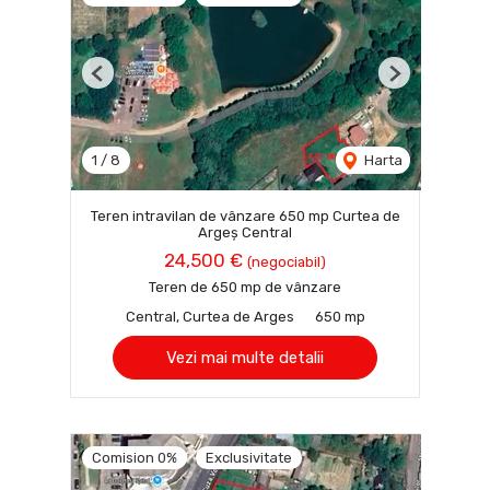
Previous
Next
1
/
8
Harta
Teren intravilan de vânzare 650 mp Curtea de
Argeș Central
24,500 €
(negociabil)
Teren de 650 mp de vânzare
Central, Curtea de Arges
650 mp
Vezi mai multe detalii
Comision 0%
Exclusivitate