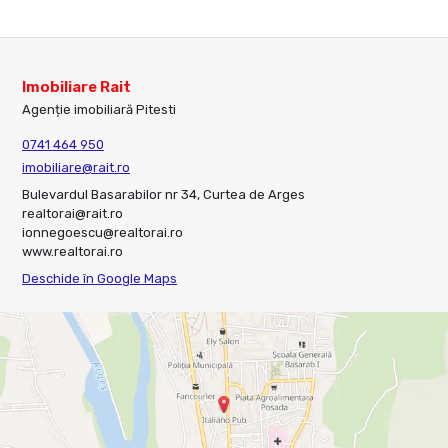
Imobiliare Rait
Agenție imobiliară Pitesti
0741 464 950
imobiliare@rait.ro
Bulevardul Basarabilor nr 34, Curtea de Arges
realtorai@rait.ro
ionnegoescu@realtorai.ro
www.realtorai.ro
Deschide în Google Maps