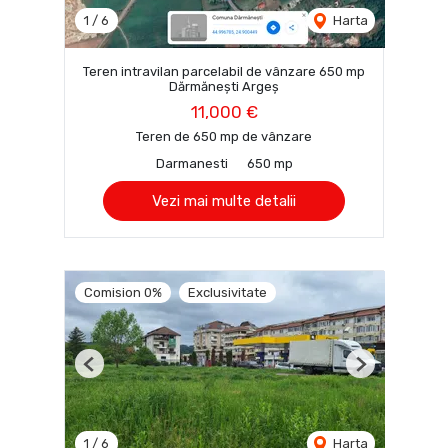
1
/
6
Harta
Teren intravilan parcelabil de vânzare 650 mp
Dărmănești Argeș
11,000 €
Teren de 650 mp de vânzare
Darmanesti
650 mp
Vezi mai multe detalii
Comision 0%
Exclusivitate
Previous
Next
1
/
6
Harta