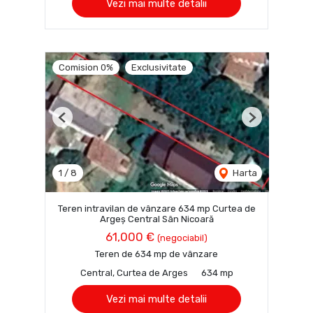
Vezi mai multe detalii
Comision 0%
Exclusivitate
Previous
Next
1
/
8
Harta
Teren intravilan de vânzare 634 mp Curtea de
Argeș Central Sân Nicoară
61,000 €
(negociabil)
Teren de 634 mp de vânzare
Central, Curtea de Arges
634 mp
Vezi mai multe detalii