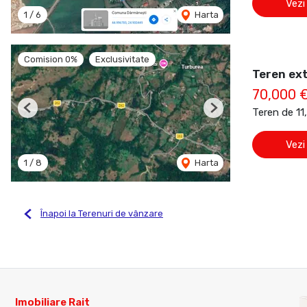
Vezi
1
/
6
Harta
Comision 0%
Exclusivitate
Teren ex
70,000 
Teren de 1
Previous
Next
Vezi
1
/
8
Harta
Înapoi la Terenuri de vânzare
Imobiliare Rait