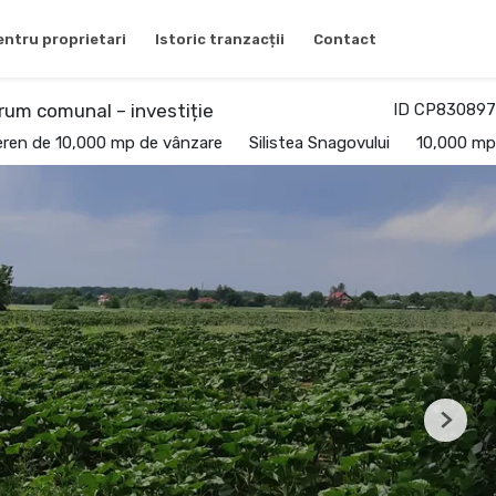
entru proprietari
Istoric tranzacții
Contact
drum comunal – investiție
ID CP830897
eren de 10,000 mp de vânzare
Silistea Snagovului
10,000 mp
Next