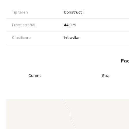
Tip teren
Construcții
Front stradal
44.0 m
Clasificare
Intravilan
Fac
Curent
Gaz