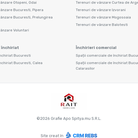
vânzare Otopeni, Odai
Terenuri de vânzare Curtea de Arge
vânzare Bucuresti, Pipera
Terenuri de vânzare Izvorani
vânzare Bucuresti, Prelungirea
Terenuri de vânzare Mogosoaia
Terenuri de vânzare Balotesti
vânzare Voluntari
 închiriat
Închirieri comercial
nchiriat Bucuresti
Spații comerciale de închiriat Bucu
nchiriat Bucuresti, Calea
Spații comerciale de închiriat Bucu
Calarasilor
©
2026
Grafie Apo Spitya.mu S.R.L.
Site creat în