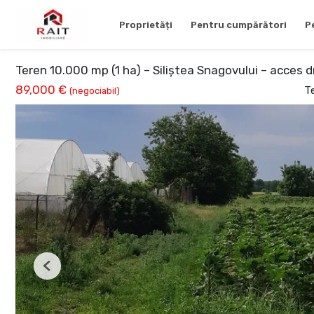
Proprietăți
Pentru cumpărători
P
Teren 10.000 mp (1 ha) – Siliștea Snagovului – acces 
89,000 €
T
(negociabil)
Previous