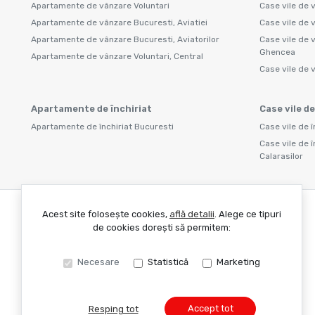
Apartamente de vânzare Voluntari
Case vile de 
Apartamente de vânzare Bucuresti, Aviatiei
Case vile de 
Apartamente de vânzare Bucuresti, Aviatorilor
Case vile de 
Ghencea
Apartamente de vânzare Voluntari, Central
Case vile de 
Apartamente de închiriat
Case vile de
Apartamente de închiriat Bucuresti
Case vile de î
Case vile de î
Calarasilor
Acest site folosește cookies,
află detalii
.
Alege ce tipuri
de cookies dorești să permitem:
Necesare
Statistică
Marketing
Accept tot
Resping tot