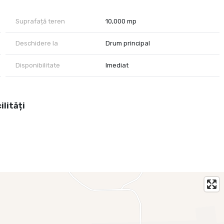
Suprafață teren
10,000 mp
Deschidere la
Drum principal
Disponibilitate
Imediat
ilități