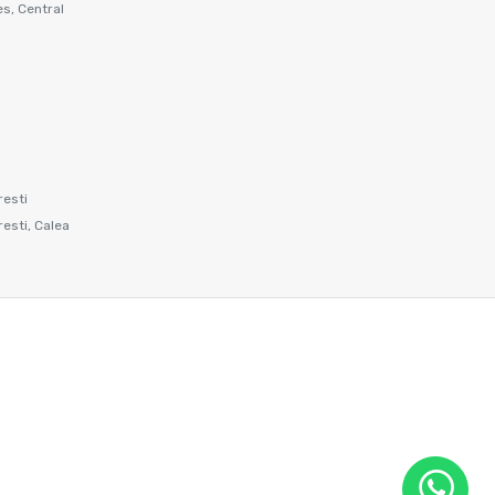
s, Central
resti
resti, Calea