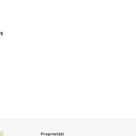
eș
Proprietăți