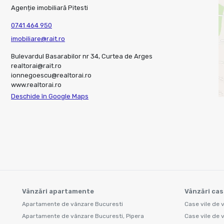
Agenție imobiliară Pitesti
0741 464 950
imobiliare@rait.ro
Bulevardul Basarabilor nr 34, Curtea de Arges
realtorai@rait.ro
ionnegoescu@realtorai.ro
www.realtorai.ro
Deschide în Google Maps
Vânzări apartamente
Vânzări cas
Apartamente de vânzare Bucuresti
Case vile de 
Apartamente de vânzare Bucuresti, Pipera
Case vile de 