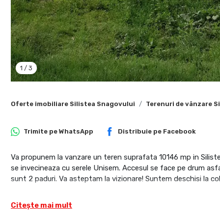
1
/
3
Oferte imobiliare Silistea Snagovului
Terenuri de vânzare S
Trimite pe
WhatsApp
Distribuie pe
Facebook
Va propunem la vanzare un teren suprafata 10146 mp in Silistea 
se invecineaza cu serele Unisem. Accesul se face pe drum asfal
sunt 2 paduri. Va asteptam la vizionare! Suntem deschisi la col
Citește mai mult