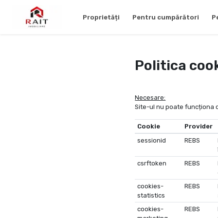
Proprietăți
Pentru cumpărători
P
Politica coo
Necesare:
Site-ul nu poate funcționa 
Cookie
Provider
sessionid
REBS
csrftoken
REBS
cookies-
REBS
statistics
cookies-
REBS