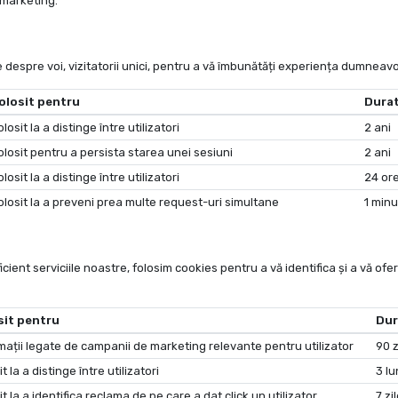
marketing.
 despre voi, vizitatorii unici, pentru a vă îmbunătăți experiența dumneav
olosit pentru
Dura
olosit la a distinge între utilizatori
2 ani
olosit pentru a persista starea unei sesiuni
2 ani
olosit la a distinge între utilizatori
24 or
olosit la a preveni prea multe request-uri simultane
1 minu
ent serviciile noastre, folosim cookies pentru a vă identifica și a vă oferi 
sit pentru
Dur
mații legate de campanii de marketing relevante pentru utilizator
90 z
t la a distinge între utilizatori
3 lu
it la a identifica reclama de pe care a dat click un utilizator
7 zi