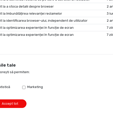
it la a stoca detalii despre browser
2 an
it la îmbunătățirea relevanței reclamelor
3 lu
it la identificarea browser-ului, independent de utilizator
2 an
it la optimizarea experienței în funcție de ecran
7 zi
it la optimizarea experienței în funcție de ecran
7 zi
ile tale
dorești să permitem:
tistică
Marketing
Accept tot