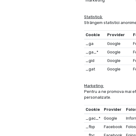
marketing
Statistică:
Strângem statistici anonime
Cookie
Provider
F
_ga
Google
F
_ga_*
Google
F
_gid
Google
F
_gat
Google
F
Marketing:
Pentru a ne promova mai efici
personalizate.
Cookie
Provider
Folo
_gac_*
Google
Infor
_fbp
Facebook
Folosi
_fbc
Facebook
Folos