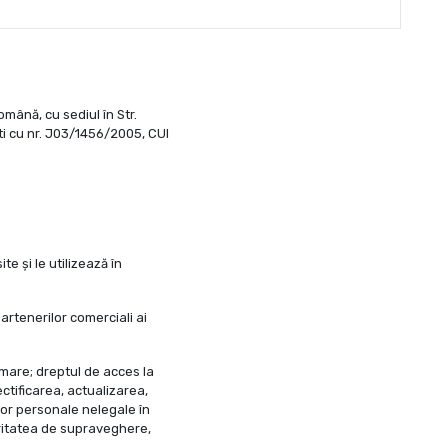
omână, cu sediul în Str.
ști cu nr. J03/1456/2005, CUI
 și le utilizează în
artenerilor comerciali ai
ormare; dreptul de acces la
ectificarea, actualizarea,
lor personale nelegale în
oritatea de supraveghere,