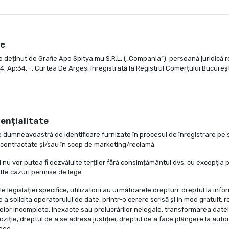
le
ite deținut de Grafie Apo Spitya.mu S.R.L. („Compania”), persoană juridică r
Et:4, Ap:34, -, Curtea De Arges, înregistrată la Registrul Comerțului Bucure
dențialitate
umneavoastră de identificare furnizate în procesul de înregistrare pe site
or contractate și/sau în scop de marketing/reclamă.
nu vor putea fi dezvăluite terților fără consimțământul dvs, cu excepția p
lalte cazuri permise de lege.
le legislației specifice, utilizatorii au următoarele drepturi: dreptul la inf
a solicita operatorului de date, printr-o cerere scrisă și în mod gratuit, r
lor incomplete, inexacte sau prelucrărilor nelegale, transformarea date
ziție, dreptul de a se adresa justiției, dreptul de a face plângere la aut
ege.