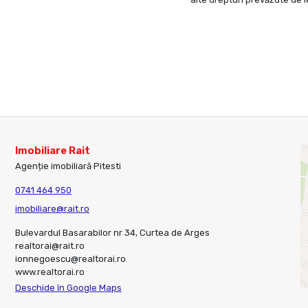
Imobiliare Rait
Agenție imobiliară Pitesti
0741 464 950
imobiliare@rait.ro
Bulevardul Basarabilor nr 34, Curtea de Arges
realtorai@rait.ro
ionnegoescu@realtorai.ro
www.realtorai.ro
Deschide în Google Maps