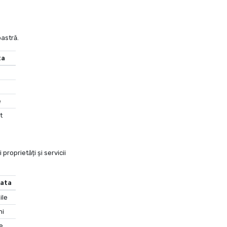
oastră.
ta
e
t
proprietăți și servicii
ata
ile
ni
le