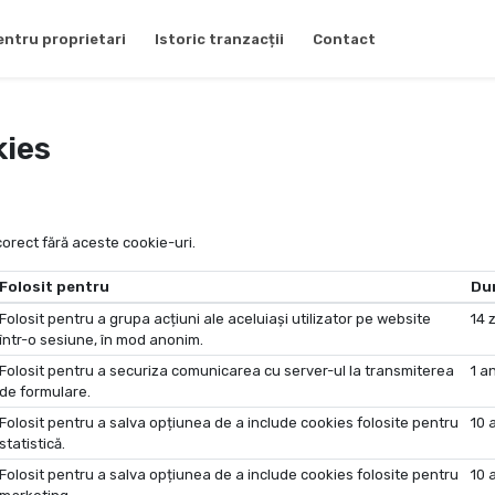
entru proprietari
Istoric tranzacții
Contact
kies
corect fără aceste cookie-uri.
Folosit pentru
Du
Folosit pentru a grupa acțiuni ale aceluiași utilizator pe website
14 z
într-o sesiune, în mod anonim.
Folosit pentru a securiza comunicarea cu server-ul la transmiterea
1 a
de formulare.
Folosit pentru a salva opțiunea de a include cookies folosite pentru
10 
statistică.
Folosit pentru a salva opțiunea de a include cookies folosite pentru
10 