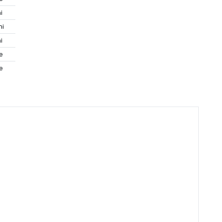
i
ni
i
le
le