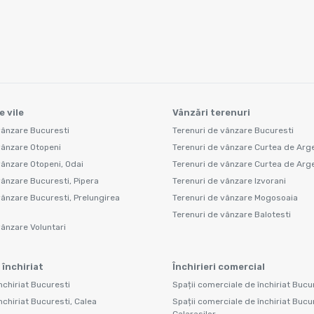
e vile
Vânzări terenuri
vânzare Bucuresti
Terenuri de vânzare Bucuresti
vânzare Otopeni
Terenuri de vânzare Curtea de Arg
vânzare Otopeni, Odai
Terenuri de vânzare Curtea de Arge
vânzare Bucuresti, Pipera
Terenuri de vânzare Izvorani
vânzare Bucuresti, Prelungirea
Terenuri de vânzare Mogosoaia
Terenuri de vânzare Balotesti
vânzare Voluntari
 închiriat
Închirieri comercial
nchiriat Bucuresti
Spații comerciale de închiriat Bucu
nchiriat Bucuresti, Calea
Spații comerciale de închiriat Bucu