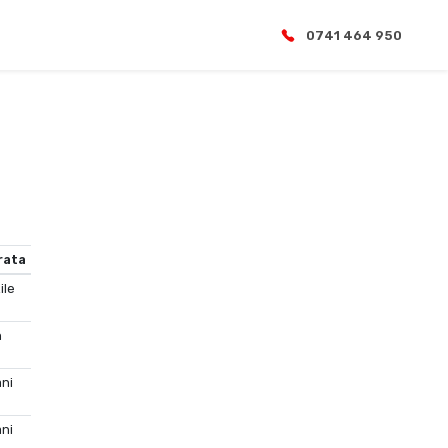
0741 464 950
rata
ile
n
ani
ani