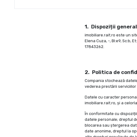
Dispoziții genera
imobiliare.rait.ro este un s
Elena Cuza, -, Bl:e9, Sc:b, 
17843262.
Politica de confi
Compania stochează datele d
vederea prestării serviciil
Datele cu caracter personal 
imobiliare.rait.ro, și a celor
În conformitate cu dispoziții
datele personale; dreptul de 
blocarea sau ștergerea date
date anonime, dreptul la opo
alte drepturi prevăzute de l