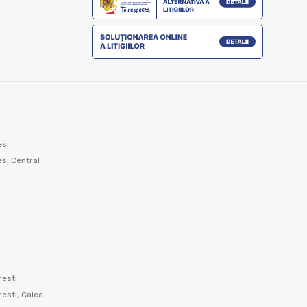
es
s, Central
resti
resti, Calea