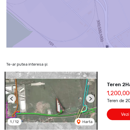
Te-ar putea interesa și:
Teren 2Ha
1,200,0
Teren de 2
Previous
Next
Vezi
1
/
12
Harta