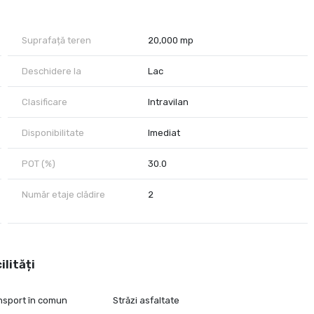
re ,de o parte si de cealalta a proprietatii, cu PUZ, unul cu
Suprafață teren
20,000 mp
Deschidere la
Lac
Clasificare
Intravilan
Disponibilitate
Imediat
POT (%)
30.0
Număr etaje clădire
2
ilități
ansport în comun
Străzi asfaltate