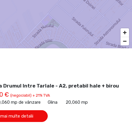
 Drumul Intre Tarlale - A2, pretabil hale + birou
00 €
(negociabil) + 21% TVA
0,060 mp de vânzare
Glina
20,060 mp
 mai multe detalii