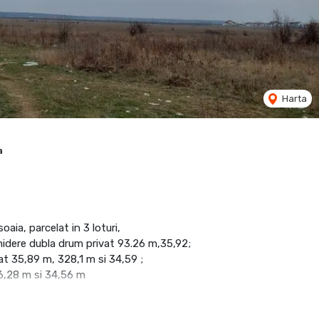
Harta
a
ia, parcelat in 3 loturi,
chidere dubla drum privat 93.26 m,35,92;
vat 35,89 m, 328,1 m si 34,59 ;
26,28 m si 34,56 m
2E