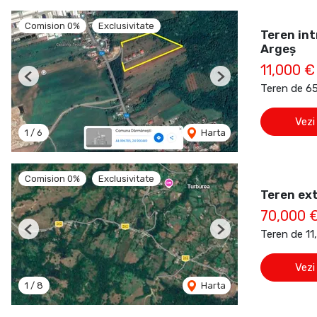
Comision 0%
Exclusivitate
Teren int
Argeș
11,000 €
Previous
Next
Teren de 6
Vezi
1
/
6
Harta
Comision 0%
Exclusivitate
Teren ex
70,000 
Teren de 1
Previous
Next
Vezi
1
/
8
Harta