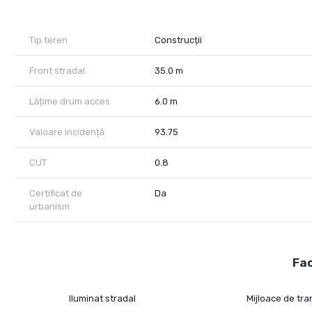
- posibilitate achizitie +27.000 mp lot 3/3 si 3/7
- In vecinatatea celor 14.4 ha erau 2 proiecte de cca 10 ha fieca
P+3+4R si altul cu P+2.
Tip teren
Construcții
Front stradal
35.0 m
Lățime drum acces
6.0 m
Valoare incidență
93.75
CUT
0.8
Certificat de
Da
urbanism
Fac
Iluminat stradal
Mijloace de tr