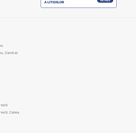
es
s, Central
resti
resti, Calea