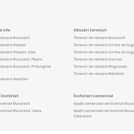
e vile
Vânzări terenuri
vânzare Bucuresti
Terenuri de vânzare Bucuresti
vânzare Otopeni
Terenuri de vânzare Curtea de Arg
vânzare Otopeni, Odai
Terenuri de vânzare Curtea de Arge
vânzare Bucuresti, Pipera
Terenuri de vânzare Izvorani
vânzare Bucuresti, Prelungirea
Terenuri de vânzare Mogosoaia
Terenuri de vânzare Balotesti
vânzare Voluntari
 închiriat
Închirieri comercial
nchiriat Bucuresti
Spații comerciale de închiriat Bucu
nchiriat Bucuresti, Calea
Spații comerciale de închiriat Bucu
Calarasilor