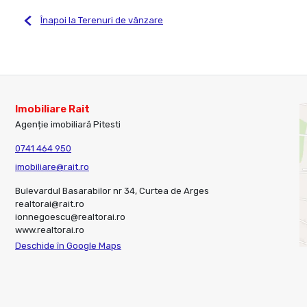
Înapoi la Terenuri de vânzare
Imobiliare Rait
Agenție imobiliară Pitesti
0741 464 950
imobiliare@rait.ro
Bulevardul Basarabilor nr 34, Curtea de Arges
realtorai@rait.ro
ionnegoescu@realtorai.ro
www.realtorai.ro
Deschide în Google Maps