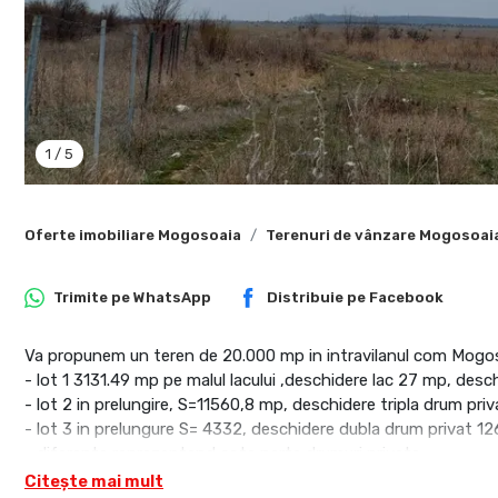
1
/
5
Oferte imobiliare Mogosoaia
Terenuri de vânzare Mogosoai
Trimite pe
WhatsApp
Distribuie pe
Facebook
Va propunem un teren de 20.000 mp in intravilanul com Mogosoa
- lot 1 3131.49 mp pe malul lacului ,deschidere lac 27 mp, des
- lot 2 in prelungire, S=11560,8 mp, deschidere tripla drum pri
- lot 3 in prelungure S= 4332, deschidere dubla drum privat 1
- diferenta reprezentand cota parte drumuri private,
- electric pe teren , POT 30%, CUT 0.8, Regom de inlatime P+
Citește mai mult