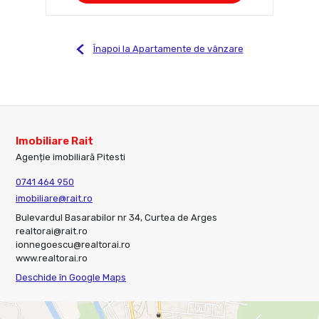
Înapoi la Apartamente de vânzare
Imobiliare Rait
Agenție imobiliară Pitesti
0741 464 950
imobiliare@rait.ro
Bulevardul Basarabilor nr 34, Curtea de Arges
realtorai@rait.ro
ionnegoescu@realtorai.ro
www.realtorai.ro
Deschide în Google Maps