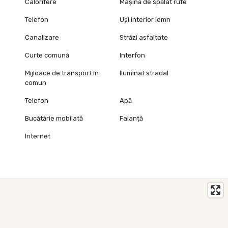
Calorifere
Mașină de spălat rufe
Telefon
Uși interior lemn
Canalizare
Străzi asfaltate
Curte comună
Interfon
Mijloace de transport în
Iluminat stradal
comun
Telefon
Apă
Bucătărie mobilată
Faianță
Internet