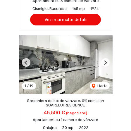
Apartament cu 5 camere de vânzare
Cismigiu, Bucuresti
165 mp
1924
Vezi mai multe detalii
Previous
Next
1
/
19
Harta
Garsoniera de lux de vanzare, 0% comision
SOARELUI RESIDENCE
45,500 €
(negociabil)
Apartament cu 1 camere de vânzare
Chiajna
30 mp
2022