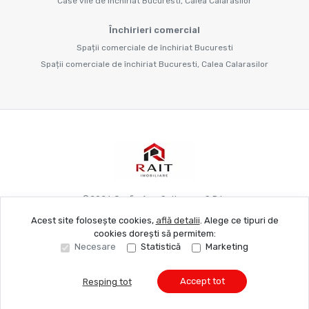
Case vile de închiriat Bucuresti, Calea Calarasilor
Închirieri comercial
Spații comerciale de închiriat Bucuresti
Spații comerciale de închiriat Bucuresti, Calea Calarasilor
©
2026
Grafie Apo Spitya.mu S.R.L.
Acest site folosește cookies,
află detalii
.
Alege ce tipuri de
cookies dorești să permitem:
Site creat în
Necesare
Statistică
Marketing
Accept tot
Resping tot
Sună acum
Solicită vizionare