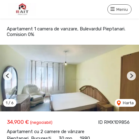
Meniu
Apartament 1 camera de vanzare, Bulevardul Pieptanari.
Comision 0%
Previous
Nex
1
/
6
Harta
34,900 €
ID RMX109856
(negociabil)
Apartament cu 2 camere de vânzare
Pieptanari, Bucuresti
30 mp
1980