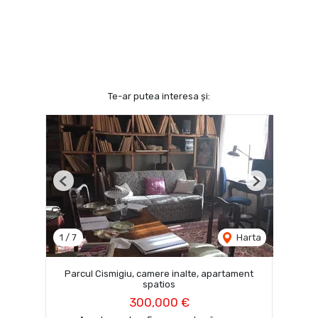
Te-ar putea interesa și:
Previous
Next
1
/
7
Harta
Parcul Cismigiu, camere inalte, apartament
spatios
300,000 €