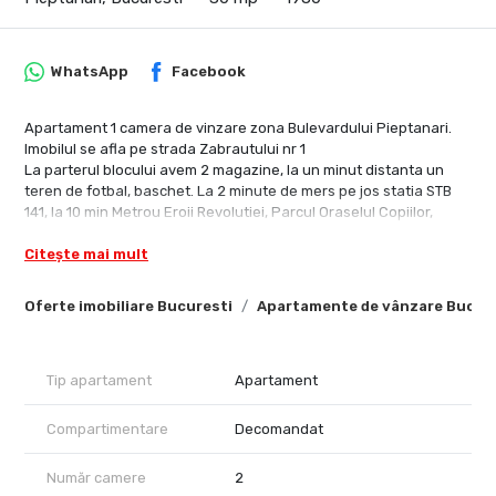
WhatsApp
Facebook
Apartament 1 camera de vinzare zona Bulevardului Pieptanari.
Imobilul se afla pe strada Zabrautului nr 1
La parterul blocului avem 2 magazine, la un minut distanta un
teren de fotbal, baschet. La 2 minute de mers pe jos statia STB
141, la 10 min Metrou Eroii Revolutiei, Parcul Oraselul Copiilor,
Tineretului, Parcul Carol.....
Citește mai mult
Pentru mai multe detalii va rog sa ne contactati. Va asteptam cu
drag la vizionare
Oferte imobiliare Bucuresti
Apartamente de vânzare Bucur
Tip apartament
Apartament
Compartimentare
Decomandat
Număr camere
2