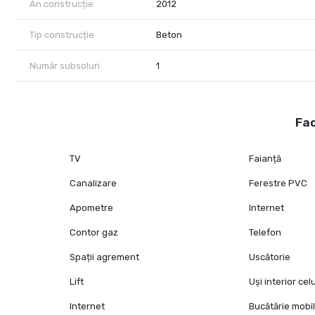
An construcție
2012
Tip construcție
Beton
Număr subsoluri
1
Fac
TV
Faianță
Canalizare
Ferestre PVC
Apometre
Internet
Contor gaz
Telefon
Spații agrement
Uscătorie
Lift
Uși interior cel
Internet
Bucătărie mobi