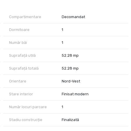
nelor 2.90 m, prezinta finisaje de buna calitate.
Compartimentare
Decomandat
 pretul de 7.000 euro.
2 foarte bine intretinut.
Dormitoare
1
all, AFI Cotroceni, parcul Carol.
Număr băi
1
Suprafață utilă
52.28 mp
u transportul public.
Suprafață totală
52.28 mp
Orientare
Nord-Vest
Stare interior
Finisat modern
Număr locuri parcare
1
 acestei proprietati!
Stadiu construcție
Finalizată