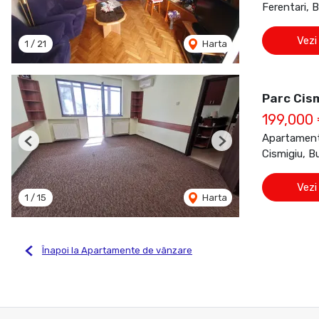
Ferentari, 
Vezi
1
/
21
Harta
Parc Cism
199,000
Apartament
Previous
Next
Cismigiu, B
Vezi
1
/
15
Harta
Înapoi la Apartamente de vânzare