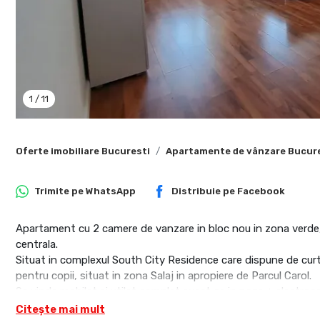
1
/
11
Oferte imobiliare Bucuresti
Apartamente de vânzare Bucur
Trimite pe
WhatsApp
Distribuie pe
Facebook
Apartament cu 2 camere de vanzare in bloc nou in zona verde,
centrala.
Situat in complexul South City Residence care dispune de curte
pentru copii, situat in zona Salaj in apropiere de Parcul Carol.
Se vinde mobilat si utilat complet exact ca in poze + electroc
Este potrivit, atat pentru cineva care isi doreste o locuinta nou
Citește mai mult