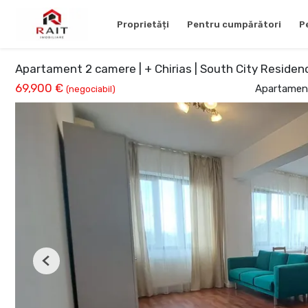
Proprietăți
Pentru cumpărători
P
Apartament 2 camere | + Chirias | South City Residenc
69,900 €
Apartament
(negociabil)
Previous