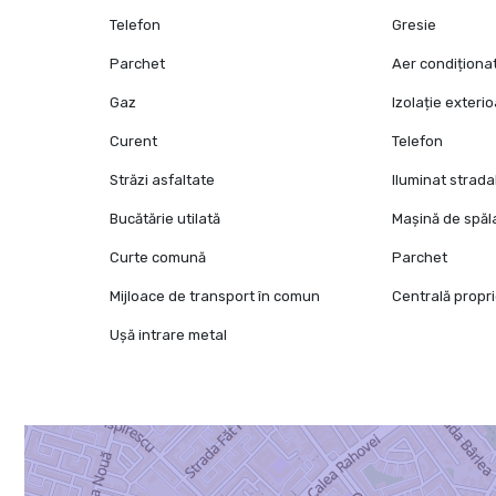
Telefon
Gresie
Parchet
Aer condiționa
Gaz
Izolație exteri
Curent
Telefon
Străzi asfaltate
Iluminat strada
Bucătărie utilată
Mașină de spăl
Curte comună
Parchet
Mijloace de transport în comun
Centrală propr
Ușă intrare metal