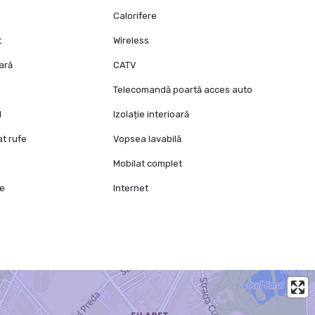
Calorifere
t
Wireless
oară
CATV
Telecomandă poartă acces auto
l
Izolație interioară
at rufe
Vopsea lavabilă
Mobilat complet
ie
Internet