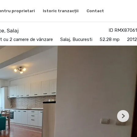
entru proprietari
Istoric tranzacții
Contact
e, Salaj
ID RMX87061
 cu 2 camere de vânzare
Salaj, Bucuresti
52.28 mp
2012
Next