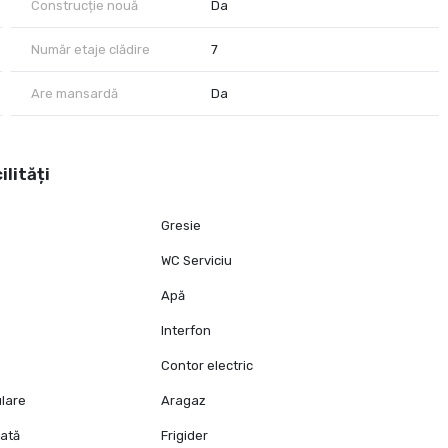
Construcție nouă
Da
Număr etaje clădire
7
Are mansardă
Da
ilități
Gresie
WC Serviciu
Apă
Interfon
Contor electric
ulare
Aragaz
lată
Frigider