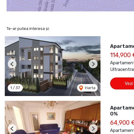
Te-ar putea interesa și:
Apartame
114,900
Apartament
Previous
Next
Ultracentra
Vezi
1
/
37
Harta
Apartame
0%
64,900 
Apartament
Previous
Next