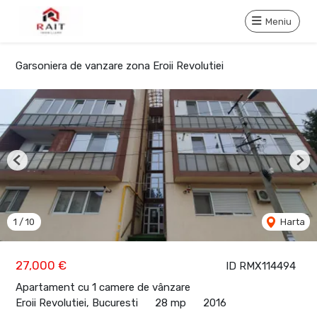
Meniu
Garsoniera de vanzare zona Eroii Revolutiei
Previous
Nex
1
/
10
Harta
27,000 €
ID RMX114494
Apartament cu 1 camere de vânzare
Eroii Revolutiei, Bucuresti
28 mp
2016