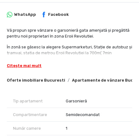
WhatsApp
Facebook
Vă propun spre vânzare o garsonieră gata amenjată și pregătită
pentru noii proprietari în zona Eroii Revolutiei.
În zonă se găsesc la alegere Supermarketuri, Stație de autobuz și
tramvai, statia de metrou Eroii Revolutiei la 700m( 7min
Garsoniera se vinde partial mobilata, dar complet utilata cu
Citește mai mult
masina de spalat, frigider, cuptor, hota, centrala termica, plita
electrica
Oferte imobiliare Bucuresti
Apartamente de vânzare Bucur
Pentru mai multe informatii va rog sa ma contactati
Vă mulțumesc.
Tip apartament
Garsonieră
Compartimentare
Semidecomandat
Număr camere
1