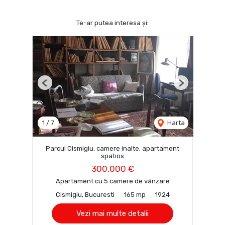
Te-ar putea interesa și:
Previous
Next
1
/
7
Harta
Parcul Cismigiu, camere inalte, apartament
spatios
300,000 €
Apartament cu 5 camere de vânzare
Cismigiu, Bucuresti
165 mp
1924
Vezi mai multe detalii