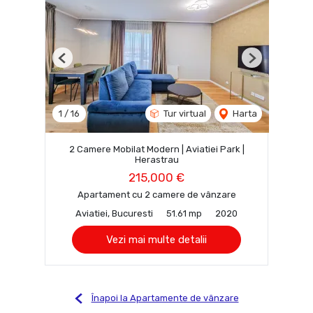
Previous
Next
1
/
16
Tur virtual
Harta
2 Camere Mobilat Modern | Aviatiei Park |
Herastrau
215,000 €
Apartament cu 2 camere de vânzare
Aviatiei, Bucuresti
51.61 mp
2020
Vezi mai multe detalii
Înapoi la Apartamente de vânzare