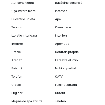
Aer condiționat
Bucătărie deschisă
Ușă intrare metal
Internet
Bucătărie utilată
Apă
Telefon
Canalizare
Izolație interioară
Interfon
Internet
Apometre
Gresie
Centrală proprie
Aragaz
Ferestre aluminiu
Faianță
Mobilat parțial
Telefon
CATV
Gresie
Iluminat stradal
Frigider
Curent
Mașină de spălat rufe
Telefon