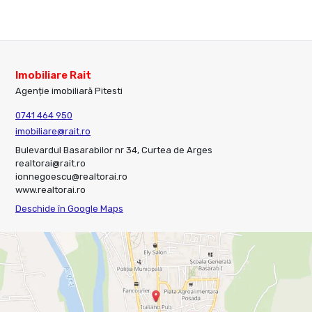
Imobiliare Rait
Agenție imobiliară Pitesti
0741 464 950
imobiliare@rait.ro
Bulevardul Basarabilor nr 34, Curtea de Arges
realtorai@rait.ro
ionnegoescu@realtorai.ro
www.realtorai.ro
Deschide în Google Maps