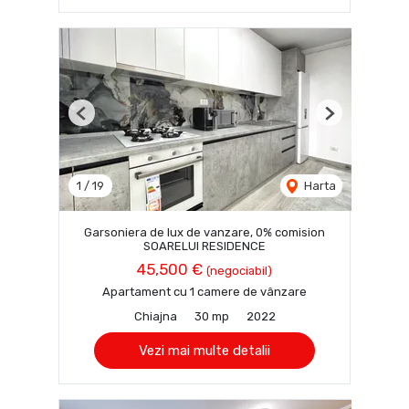
Previous
Next
1
/
19
Harta
Garsoniera de lux de vanzare, 0% comision
SOARELUI RESIDENCE
45,500 €
(negociabil)
Apartament cu 1 camere de vânzare
Chiajna
30 mp
2022
Vezi mai multe detalii