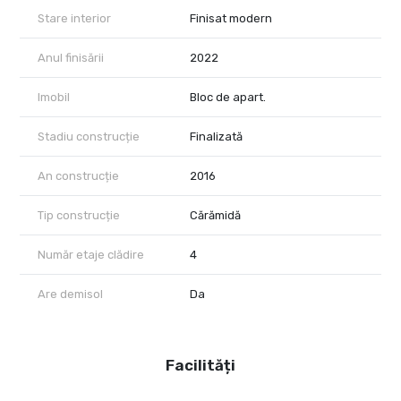
Stare interior
Finisat modern
Anul finisării
2022
Imobil
Bloc de apart.
Stadiu construcție
Finalizată
An construcție
2016
Tip construcție
Cărămidă
Număr etaje clădire
4
Are demisol
Da
Facilități