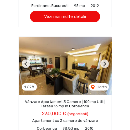
Ferdinand, Bucuresti
95 mp
2012
Vezi mai multe detalii
Previous
Next
1
/
28
Harta
Vânzare Apartament 3 Camere | 100 mp Utili |
Terasa 13 mp in Corbeanca
230,000 €
(negociabil)
Apartament cu 3 camere de vânzare
Corbeanca
98.83 mp
2010