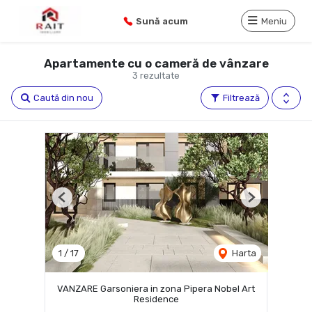
Sună acum
Meniu
Apartamente cu o cameră de vânzare
3 rezultate
Caută din nou
Filtrează
Previous
Next
1
/
17
Harta
VANZARE Garsoniera in zona Pipera Nobel Art
Residence