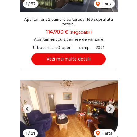
1
/
37
Harta
Apartament 2 camere cu terasa, 163 suprafata
totala.
114,900 €
(negociabil)
Apartament cu 2 camere de vânzare
Ultracentral, Otopeni
75 mp
2021
Vezi mai multe detalii
Previous
Next
1
/
21
Harta