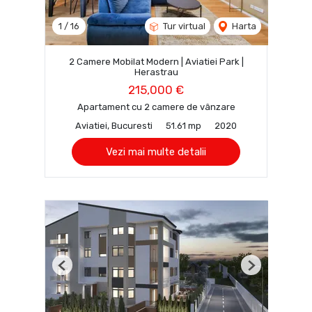
1
/
16
Tur virtual
Harta
2 Camere Mobilat Modern | Aviatiei Park |
Herastrau
215,000 €
Apartament cu 2 camere de vânzare
Aviatiei, Bucuresti
51.61 mp
2020
Vezi mai multe detalii
Previous
Next