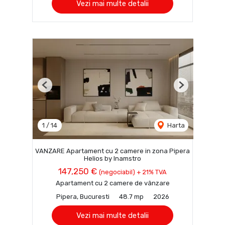
Vezi mai multe detalii
Previous
Next
1
/
14
Harta
VANZARE Apartament cu 2 camere in zona Pipera
Helios by Inamstro
147,250 €
(negociabil) + 21% TVA
Apartament cu 2 camere de vânzare
Pipera, Bucuresti
48.7 mp
2026
Vezi mai multe detalii