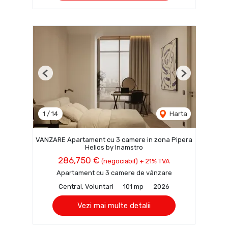
Previous
Next
1
/
14
Harta
VANZARE Apartament cu 3 camere in zona Pipera
Helios by Inamstro
286,750 €
(negociabil) + 21% TVA
Apartament cu 3 camere de vânzare
Central, Voluntari
101 mp
2026
Vezi mai multe detalii