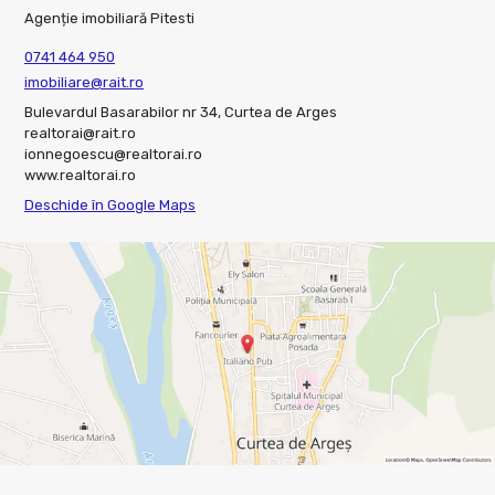
Agenție imobiliară Pitesti
0741 464 950
imobiliare@rait.ro
Bulevardul Basarabilor nr 34, Curtea de Arges
realtorai@rait.ro
ionnegoescu@realtorai.ro
www.realtorai.ro
Deschide în Google Maps