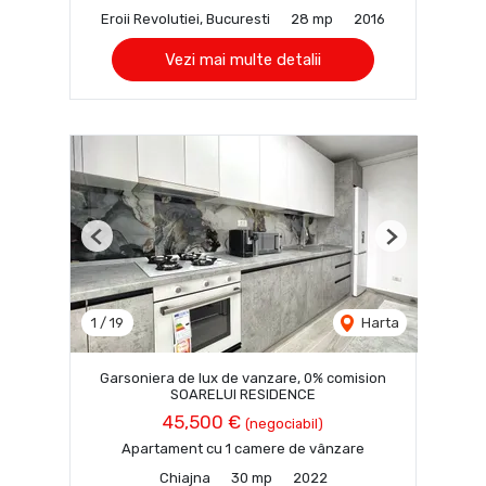
Eroii Revolutiei, Bucuresti
28 mp
2016
Vezi mai multe detalii
Previous
Next
1
/
19
Harta
Garsoniera de lux de vanzare, 0% comision
SOARELUI RESIDENCE
45,500 €
(negociabil)
Apartament cu 1 camere de vânzare
Chiajna
30 mp
2022