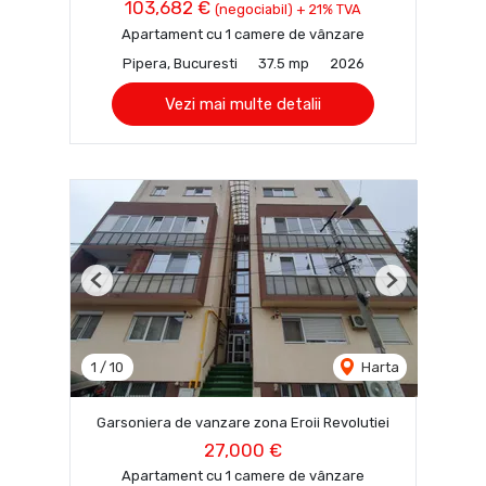
103,682 €
(negociabil) + 21% TVA
Apartament cu 1 camere de vânzare
Pipera, Bucuresti
37.5 mp
2026
Vezi mai multe detalii
Previous
Next
1
/
10
Harta
Garsoniera de vanzare zona Eroii Revolutiei
27,000 €
Apartament cu 1 camere de vânzare