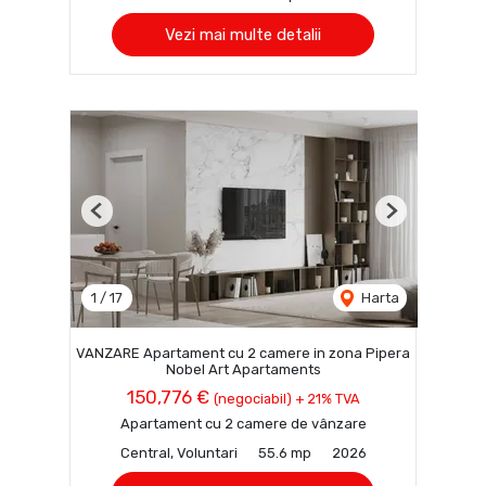
Vezi mai multe detalii
Previous
Next
1
/
17
Harta
VANZARE Apartament cu 2 camere in zona Pipera
Nobel Art Apartaments
150,776 €
(negociabil) + 21% TVA
Apartament cu 2 camere de vânzare
Central, Voluntari
55.6 mp
2026