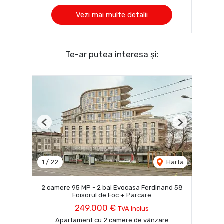
Vezi mai multe detalii
Te-ar putea interesa și:
Previous
Next
1
/
22
Harta
2 camere 95 MP - 2 bai Evocasa Ferdinand 58
Foisorul de Foc + Parcare
249,000 €
TVA inclus
Apartament cu 2 camere de vânzare