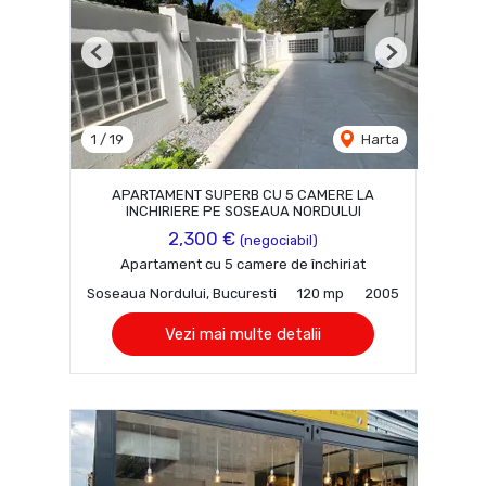
Previous
Next
1
/
19
Harta
APARTAMENT SUPERB CU 5 CAMERE LA
INCHIRIERE PE SOSEAUA NORDULUI
2,300 €
(negociabil)
Apartament cu 5 camere de închiriat
Soseaua Nordului, Bucuresti
120 mp
2005
Vezi mai multe detalii