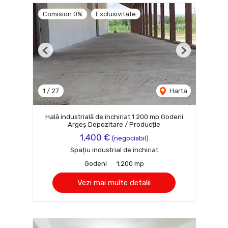
Comision 0%
Exclusivitate
Previous
Next
1
/
27
Harta
Hală industrială de închiriat 1.200 mp Godeni
Argeș Depozitare / Producție
1,400 €
(negociabil)
Spațiu industrial de închiriat
Godeni
1,200 mp
Vezi mai multe detalii