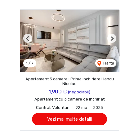
Previous
Next
1
/
7
Harta
Apartament 3 camere I Prima Închiriere I Iancu
Nicolae
1,900 €
(negociabil)
Apartament cu 3 camere de închiriat
Central, Voluntari
92 mp
2025
Vezi mai multe detalii