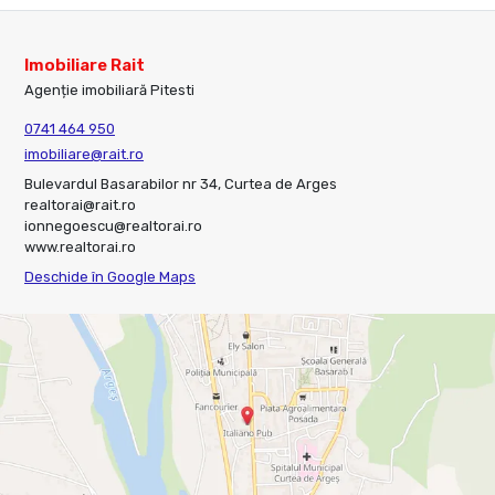
Imobiliare Rait
Agenție imobiliară Pitesti
0741 464 950
imobiliare@rait.ro
Bulevardul Basarabilor nr 34, Curtea de Arges
realtorai@rait.ro
ionnegoescu@realtorai.ro
www.realtorai.ro
Deschide în Google Maps