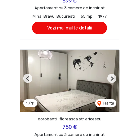
699 €
Apartament cu 3 camere de închiriat
Mihai Bravu, Bucuresti
65 mp
1977
Vezi mai multe detalii
Previous
Next
1
/
11
Harta
dorobanti -floreasca str aricescu
750 €
Apartament cu 3 camere de închiriat