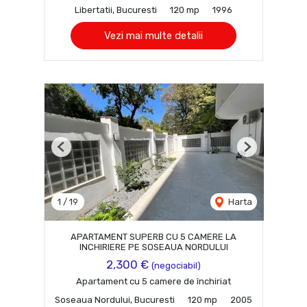
Libertatii, Bucuresti
120 mp
1996
Vezi mai multe detalii
Previous
Next
1
/
19
Harta
APARTAMENT SUPERB CU 5 CAMERE LA
INCHIRIERE PE SOSEAUA NORDULUI
2,300 €
(negociabil)
Apartament cu 5 camere de închiriat
Soseaua Nordului, Bucuresti
120 mp
2005