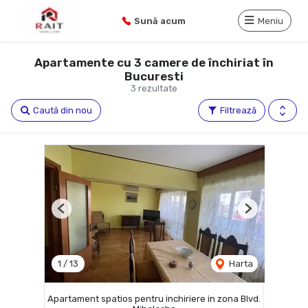
Sună acum
Meniu
Apartamente cu 3 camere de închiriat în
Bucuresti
3 rezultate
Caută din nou
Filtrează
Previous
Next
1
/
13
Harta
Apartament spatios pentru inchiriere in zona Blvd.