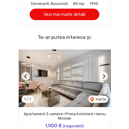
Dorobanti, Bucuresti
80 mp
1990
Vezi mai multe detalii
Te-ar putea interesa și:
Previous
Next
1
/
7
Harta
Apartament 3 camere I Prima Închiriere I Iancu
Nicolae
1,900 €
(negociabil)