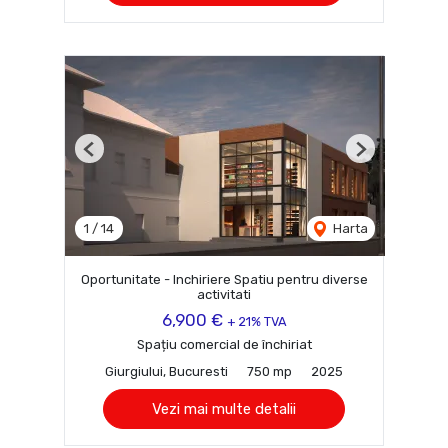
Previous
Next
1
/
14
Harta
Oportunitate - Inchiriere Spatiu pentru diverse
activitati
6,900 €
+ 21% TVA
Spațiu comercial de închiriat
Giurgiului, Bucuresti
750 mp
2025
Vezi mai multe detalii