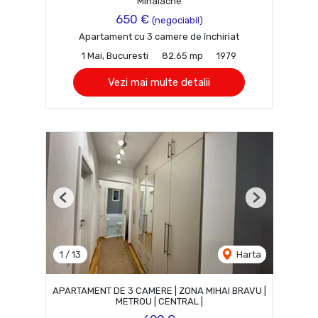
Mihalache
650 €
(negociabil)
Apartament cu 3 camere de închiriat
1 Mai, Bucuresti
82.65 mp
1979
Vezi mai multe detalii
Previous
Next
1
/
13
Harta
APARTAMENT DE 3 CAMERE | ZONA MIHAI BRAVU |
METROU | CENTRAL |