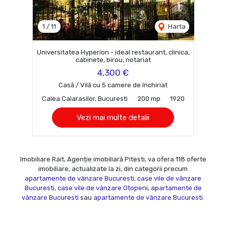
1
/
11
Harta
Universitatea Hyperion - ideal restaurant, clinica,
cabinete, birou, notariat
4,300 €
Casă / Vilă cu 5 camere de închiriat
Calea Calarasilor, Bucuresti
200 mp
1920
Vezi mai multe detalii
Imobiliare Rait, Agenție imobiliară Pitesti, va ofera 118 oferte
imobiliare, actualizate la zi, din categorii precum
apartamente de vânzare Bucuresti
,
case vile de vânzare
Bucuresti
,
case vile de vânzare Otopeni
,
apartamente de
vânzare Bucuresti
sau
apartamente de vânzare Bucuresti
.