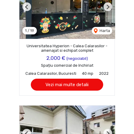
Previous
Next
1
/
19
Harta
Universitatea Hyperion - Calea Calarasilor -
amenajat si echipat complet
2,000 €
(negociabil)
Spațiu comercial de închiriat
Calea Calarasilor, Bucuresti
40 mp
2022
Vezi mai multe detalii