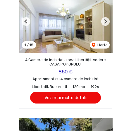
Previous
Next
1
/
15
Harta
4 Camere de inchiriat, zona Libertății-vedere
CASA POPORULUI
850 €
Apartament cu 4 camere de închiriat
Libertatii, Bucuresti
120 mp
1996
Vezi mai multe detalii