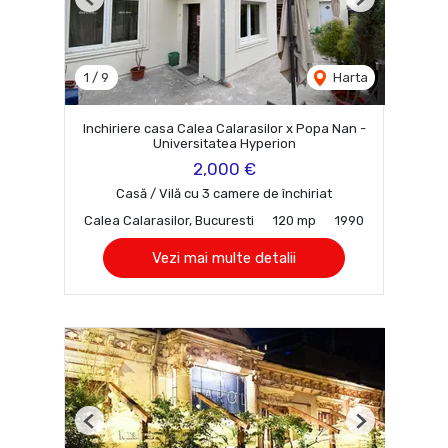
Previous
Next
1
/
9
Harta
Inchiriere casa Calea Calarasilor x Popa Nan -
Universitatea Hyperion
2,000 €
Casă / Vilă cu 3 camere de închiriat
Calea Calarasilor, Bucuresti
120 mp
1990
Vezi mai multe detalii
Previous
Next