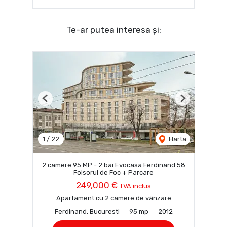
Te-ar putea interesa și:
Previous
Next
1
/
22
Harta
2 camere 95 MP - 2 bai Evocasa Ferdinand 58
Foisorul de Foc + Parcare
249,000 €
TVA inclus
Apartament cu 2 camere de vânzare
Ferdinand, Bucuresti
95 mp
2012