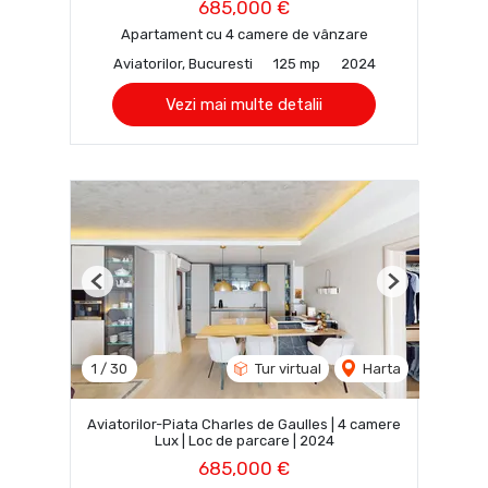
685,000 €
Apartament cu 4 camere de vânzare
Aviatorilor, Bucuresti
125 mp
2024
Vezi mai multe detalii
Previous
Next
1
/
30
Tur virtual
Harta
Aviatorilor-Piata Charles de Gaulles | 4 camere
Lux | Loc de parcare | 2024
685,000 €