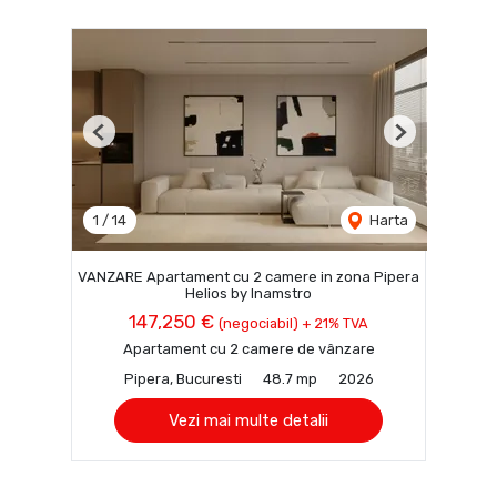
Previous
Next
1
/
14
Harta
VANZARE Apartament cu 2 camere in zona Pipera
Helios by Inamstro
147,250 €
(negociabil) + 21% TVA
Apartament cu 2 camere de vânzare
Pipera, Bucuresti
48.7 mp
2026
Vezi mai multe detalii