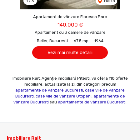
1
/
5
Harta
Apartament de vânzare Floresca Parc
140,000 €
Apartament cu 3 camere de vânzare
Beller, Bucuresti
67.5 mp
1964
Vezi mai multe detalii
Imobiliare Rait, Agenție imobiliară Pitesti, va ofera 118 oferte
imobiliare, actualizate la zi, din categorii precum
apartamente de vânzare Bucuresti
,
case vile de vânzare
Bucuresti
,
case vile de vânzare Otopeni
,
apartamente de
vânzare Bucuresti
sau
apartamente de vânzare Bucuresti
.
Imobiliare Rait