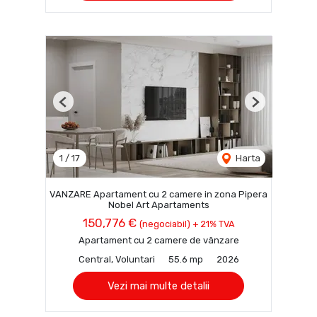
Previous
Next
1
/
17
Harta
VANZARE Apartament cu 2 camere in zona Pipera
Nobel Art Apartaments
150,776 €
(negociabil) + 21% TVA
Apartament cu 2 camere de vânzare
Central, Voluntari
55.6 mp
2026
Vezi mai multe detalii