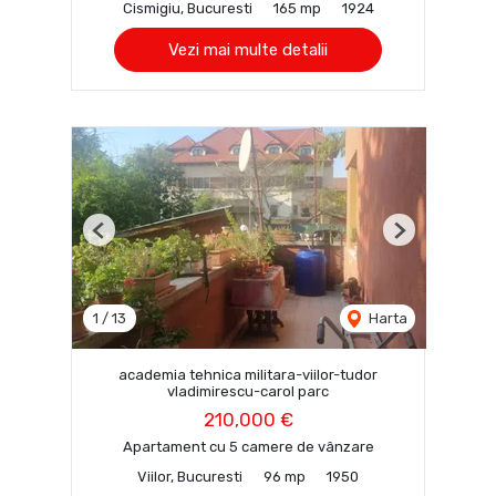
Cismigiu, Bucuresti
165 mp
1924
Vezi mai multe detalii
Previous
Next
1
/
13
Harta
academia tehnica militara-viilor-tudor
vladimirescu-carol parc
210,000 €
Apartament cu 5 camere de vânzare
Viilor, Bucuresti
96 mp
1950