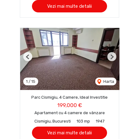
Vezi mai multe detalii
Previous
Next
1
/
15
Harta
Parc Cismigiu, 4 Camere, Ideal Investitie
199,000 €
Apartament cu 4 camere de vânzare
Cismigiu, Bucuresti
103 mp
1947
Vezi mai multe detalii