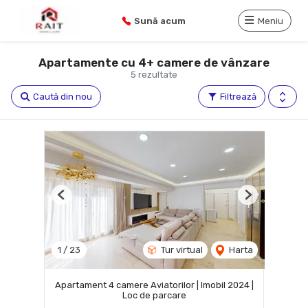
Sună acum
Meniu
Apartamente cu 4+ camere de vânzare
5 rezultate
Caută din nou
Filtrează
Previous
Next
1
/
23
Tur virtual
Harta
Apartament 4 camere Aviatorilor | Imobil 2024 |
Loc de parcare