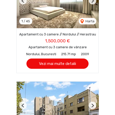
Previous
Next
1
/
45
Harta
Apartament cu 3 camere // Nordului // Herastrau
1,500,000 €
Apartament cu 3 camere de vânzare
Nordului, Bucuresti
215.71 mp
2009
Vezi mai multe detalii
Previous
Next