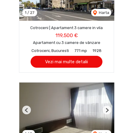
1
/
27
Harta
Cotroceni | Apartament 3 camere in vila
119,500 €
Apartament cu 3 camere de vânzare
Cotroceni, Bucuresti
77.1 mp
1928
Vezi mai multe detalii
Previous
Next