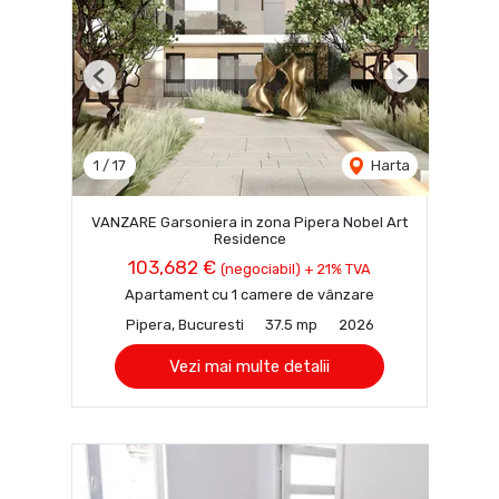
Previous
Next
1
/
17
Harta
VANZARE Garsoniera in zona Pipera Nobel Art
Residence
103,682 €
(negociabil) + 21% TVA
Apartament cu 1 camere de vânzare
Pipera, Bucuresti
37.5 mp
2026
Vezi mai multe detalii