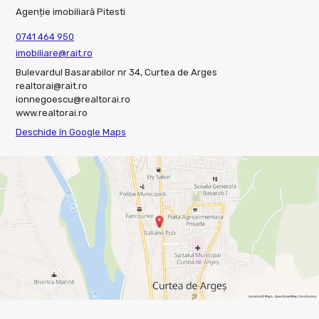
Agenție imobiliară Pitesti
0741 464 950
imobiliare@rait.ro
Bulevardul Basarabilor nr 34, Curtea de Arges
realtorai@rait.ro
ionnegoescu@realtorai.ro
www.realtorai.ro
Deschide în Google Maps