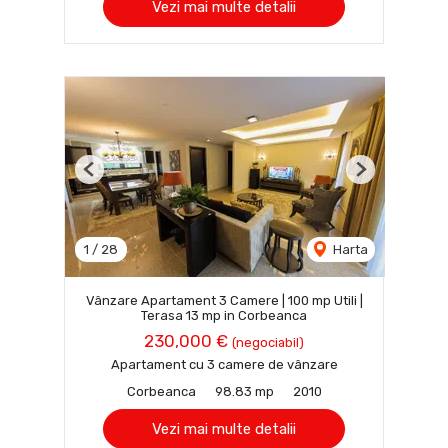
Vezi mai multe detalii
Previous
Next
1
/
28
Harta
Vânzare Apartament 3 Camere | 100 mp Utili |
Terasa 13 mp in Corbeanca
230,000 €
(negociabil)
Apartament cu 3 camere de vânzare
Corbeanca
98.83 mp
2010
Vezi mai multe detalii