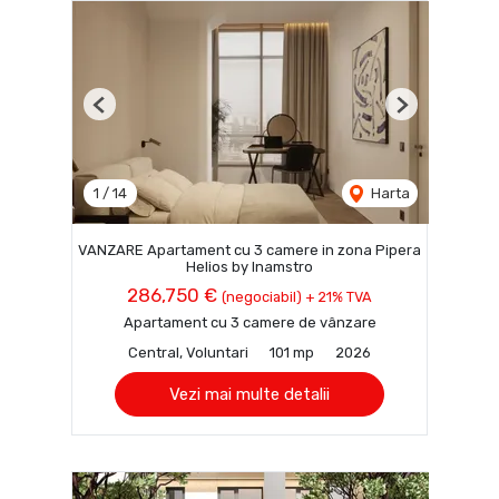
Previous
Next
1
/
14
Harta
VANZARE Apartament cu 3 camere in zona Pipera
Helios by Inamstro
286,750 €
(negociabil) + 21% TVA
Apartament cu 3 camere de vânzare
Central, Voluntari
101 mp
2026
Vezi mai multe detalii