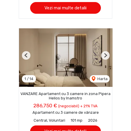
Vezi mai multe detalii
Previous
Next
1
/
14
Harta
VANZARE Apartament cu 3 camere in zona Pipera
Helios by Inamstro
286,750 €
(negociabil) + 21% TVA
Apartament cu 3 camere de vânzare
Central, Voluntari
101 mp
2026