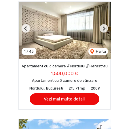
Previous
Next
1
/
45
Harta
Apartament cu 3 camere // Nordului // Herastrau
1,500,000 €
Apartament cu 3 camere de vânzare
Nordului, Bucuresti
215.71 mp
2009
Vezi mai multe detalii