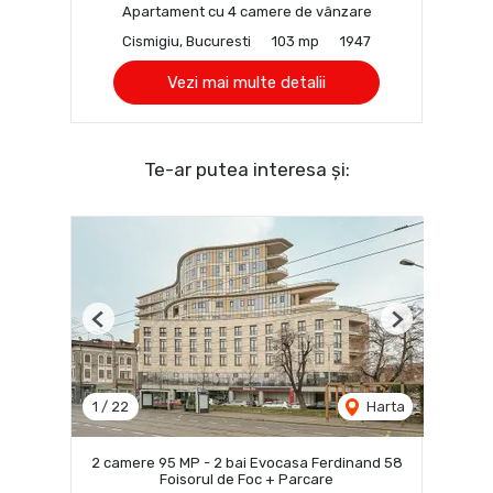
Apartament cu 4 camere de vânzare
Cismigiu, Bucuresti
103 mp
1947
Vezi mai multe detalii
Te-ar putea interesa și:
Previous
Next
1
/
22
Harta
2 camere 95 MP - 2 bai Evocasa Ferdinand 58
Foisorul de Foc + Parcare