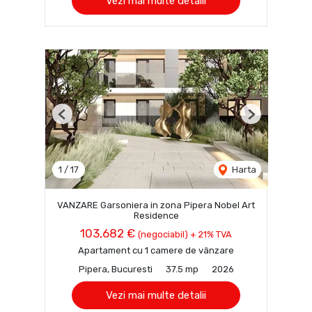
Vezi mai multe detalii
Previous
Next
1
/
17
Harta
VANZARE Garsoniera in zona Pipera Nobel Art
Residence
103,682 €
(negociabil) + 21% TVA
Apartament cu 1 camere de vânzare
Pipera, Bucuresti
37.5 mp
2026
Vezi mai multe detalii