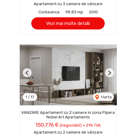
Apartament cu 3 camere de vânzare
Corbeanca
98.83 mp
2010
Vezi mai multe detalii
Previous
Next
1
/
17
Harta
VANZARE Apartament cu 2 camere in zona Pipera
Nobel Art Apartaments
150,776 €
(negociabil) + 21% TVA
Apartament cu 2 camere de vânzare