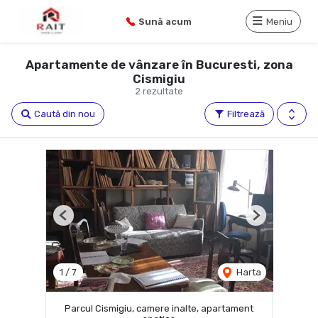
Sună acum
Meniu
Apartamente de vânzare în Bucuresti, zona
Cismigiu
2 rezultate
Caută din nou
Filtrează
Previous
Next
1
/
7
Harta
Parcul Cismigiu, camere inalte, apartament