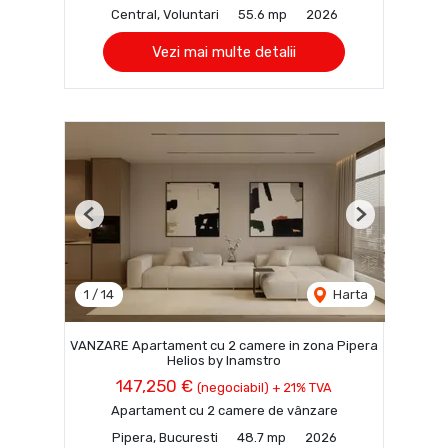
Central, Voluntari
55.6 mp
2026
Vezi mai multe detalii
Previous
Next
1
/
14
Harta
VANZARE Apartament cu 2 camere in zona Pipera
Helios by Inamstro
147,250 €
(negociabil) + 21% TVA
Apartament cu 2 camere de vânzare
Pipera, Bucuresti
48.7 mp
2026