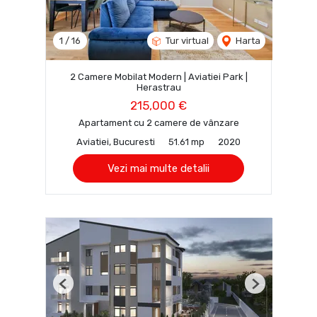
1
/
16
Tur virtual
Harta
2 Camere Mobilat Modern | Aviatiei Park |
Herastrau
215,000 €
Apartament cu 2 camere de vânzare
Aviatiei, Bucuresti
51.61 mp
2020
Vezi mai multe detalii
Previous
Next