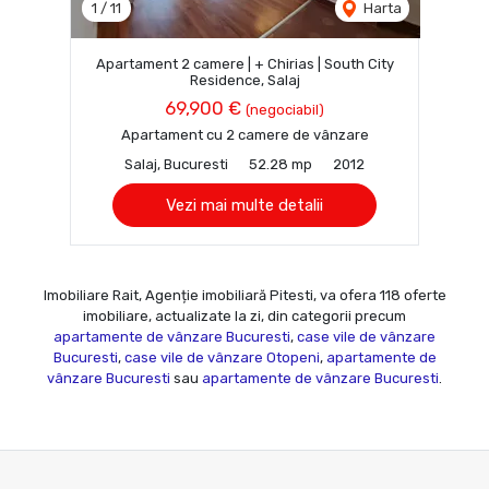
1
/
11
Harta
Apartament 2 camere | + Chirias | South City
Residence, Salaj
69,900 €
(negociabil)
Apartament cu 2 camere de vânzare
Salaj, Bucuresti
52.28 mp
2012
Vezi mai multe detalii
Imobiliare Rait, Agenție imobiliară Pitesti, va ofera 118 oferte
imobiliare, actualizate la zi, din categorii precum
apartamente de vânzare Bucuresti
,
case vile de vânzare
Bucuresti
,
case vile de vânzare Otopeni
,
apartamente de
vânzare Bucuresti
sau
apartamente de vânzare Bucuresti
.