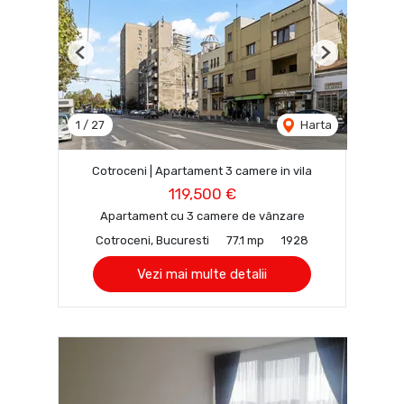
Previous
Next
1
/
27
Harta
Cotroceni | Apartament 3 camere in vila
119,500 €
Apartament cu 3 camere de vânzare
Cotroceni, Bucuresti
77.1 mp
1928
Vezi mai multe detalii