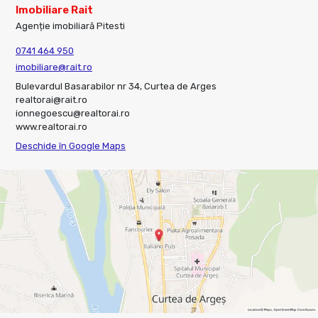
Imobiliare Rait
Agenție imobiliară Pitesti
0741 464 950
imobiliare@rait.ro
Bulevardul Basarabilor nr 34, Curtea de Arges
realtorai@rait.ro
ionnegoescu@realtorai.ro
www.realtorai.ro
Deschide în Google Maps