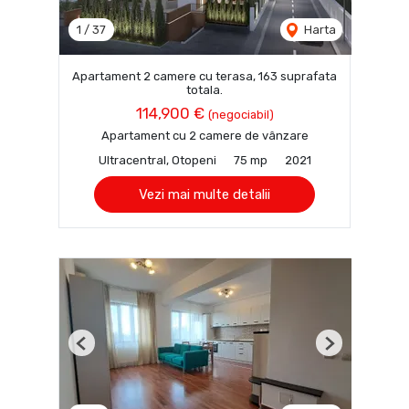
1
/
37
Harta
Apartament 2 camere cu terasa, 163 suprafata
totala.
114,900 €
(negociabil)
Apartament cu 2 camere de vânzare
Ultracentral, Otopeni
75 mp
2021
Vezi mai multe detalii
Previous
Next