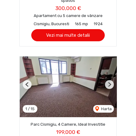
spatios
300,000 €
Apartament cu 5 camere de vânzare
Cismigiu, Bucuresti
165 mp
1924
Vezi mai multe detalii
Previous
Next
1
/
15
Harta
Parc Cismigiu, 4 Camere, Ideal Investitie
199,000 €