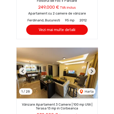
Foisorul de Foc + Parcare
249,000 €
TVA inclus
Apartament cu 2 camere de vânzare
Ferdinand, Bucuresti
95 mp
2012
Vezi mai multe detalii
Previous
Next
1
/
28
Harta
Vânzare Apartament 3 Camere | 100 mp Utili |
Terasa 13 mp in Corbeanca