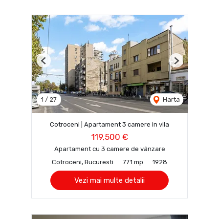
Previous
Next
1
/
27
Harta
Cotroceni | Apartament 3 camere in vila
119,500 €
Apartament cu 3 camere de vânzare
Cotroceni, Bucuresti
77.1 mp
1928
Vezi mai multe detalii