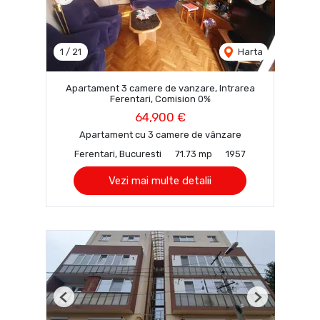
Previous
Next
1
/
21
Harta
Apartament 3 camere de vanzare, Intrarea
Ferentari, Comision 0%
64,900 €
Apartament cu 3 camere de vânzare
Ferentari, Bucuresti
71.73 mp
1957
Vezi mai multe detalii
Previous
Next