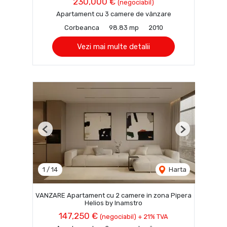
230,000 €
(negociabil)
Apartament cu 3 camere de vânzare
Corbeanca
98.83 mp
2010
Vezi mai multe detalii
Previous
Next
1
/
14
Harta
VANZARE Apartament cu 2 camere in zona Pipera
Helios by Inamstro
147,250 €
(negociabil) + 21% TVA