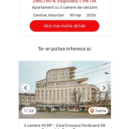
286,750 €
(negociabil) + 21% TVA
Apartament cu 3 camere de vânzare
Central, Voluntari
101 mp
2026
Vezi mai multe detalii
Te-ar putea interesa și:
Previous
Next
1
/
22
Harta
2 camere 95 MP - 2 bai Evocasa Ferdinand 58