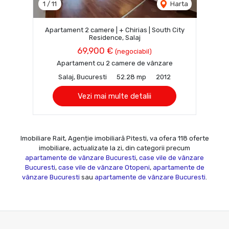
1
/
11
Harta
Apartament 2 camere | + Chirias | South City
Residence, Salaj
69,900 €
(negociabil)
Apartament cu 2 camere de vânzare
Salaj, Bucuresti
52.28 mp
2012
Vezi mai multe detalii
Imobiliare Rait, Agenție imobiliară Pitesti, va ofera 118 oferte
imobiliare, actualizate la zi, din categorii precum
apartamente de vânzare Bucuresti
,
case vile de vânzare
Bucuresti
,
case vile de vânzare Otopeni
,
apartamente de
vânzare Bucuresti
sau
apartamente de vânzare Bucuresti
.