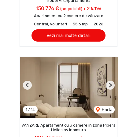
Nobel Art Apartaments
150,776 €
(negociabil) + 21% TVA
Apartament cu 2 camere de vânzare
Central, Voluntari
55.6 mp
2026
Vezi mai multe detalii
Previous
Next
1
/
14
Harta
VANZARE Apartament cu 3 camere in zona Pipera
Helios by Inamstro