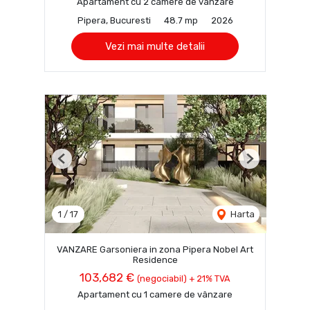
Apartament cu 2 camere de vânzare
Pipera, Bucuresti
48.7 mp
2026
Vezi mai multe detalii
Previous
Next
1
/
17
Harta
VANZARE Garsoniera in zona Pipera Nobel Art
Residence
103,682 €
(negociabil) + 21% TVA
Apartament cu 1 camere de vânzare