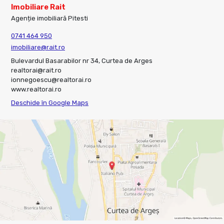
Imobiliare Rait
Agenție imobiliară Pitesti
0741 464 950
imobiliare@rait.ro
Bulevardul Basarabilor nr 34, Curtea de Arges
realtorai@rait.ro
ionnegoescu@realtorai.ro
www.realtorai.ro
Deschide în Google Maps