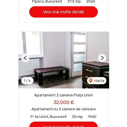
Pipera, Bucuresti
37.5 mp
2026
Vezi mai multe detalii
Previous
Next
1
/
6
Harta
Apartament 2 camere Piața Unirii
32,000 €
Apartament cu 2 camere de vânzare
P-ta Unirii, Bucuresti
35 mp
1940