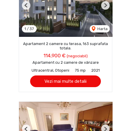
Previous
Next
1
/
37
Harta
Apartament 2 camere cu terasa, 163 suprafata
totala.
114,900 €
(negociabil)
Apartament cu 2 camere de vânzare
Ultracentral, Otopeni
75 mp
2021
Vezi mai multe detalii