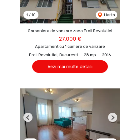
1
/
10
Harta
Garsoniera de vanzare zona Eroii Revolutiei
27,000 €
Apartament cu 1 camere de vânzare
Eroii Revolutiei, Bucuresti
28 mp
2016
Vezi mai multe detalii
Previous
Next