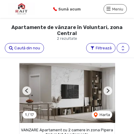
Sună acum
Meniu
Apartamente de vânzare în Voluntari, zona
Central
2 rezultate
Caută din nou
Filtrează
Previous
Next
1
/
17
Harta
VANZARE Apartament cu 2 camere in zona Pipera