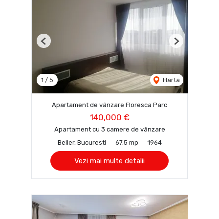
Previous
Next
1
/
5
Harta
Apartament de vânzare Floresca Parc
140,000 €
Apartament cu 3 camere de vânzare
Beller, Bucuresti
67.5 mp
1964
Vezi mai multe detalii