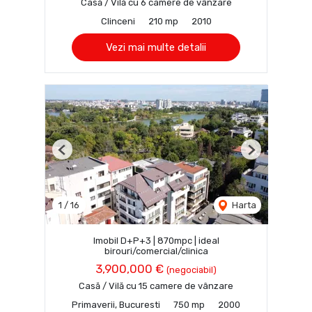
Casă / Vilă cu 6 camere de vânzare
Clinceni
210 mp
2010
Vezi mai multe detalii
Previous
Next
1
/
16
Harta
Imobil D+P+3 | 870mpc | ideal
birouri/comercial/clinica
3,900,000 €
(negociabil)
Casă / Vilă cu 15 camere de vânzare
Primaverii, Bucuresti
750 mp
2000