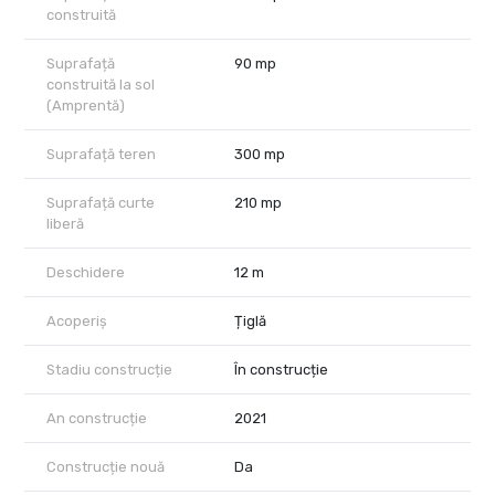
construită
Suprafață
90 mp
construită la sol
(Amprentă)
Suprafață teren
300 mp
Suprafață curte
210 mp
liberă
Deschidere
12 m
Acoperiș
Țiglă
Stadiu construcție
În construcție
An construcție
2021
Construcție nouă
Da