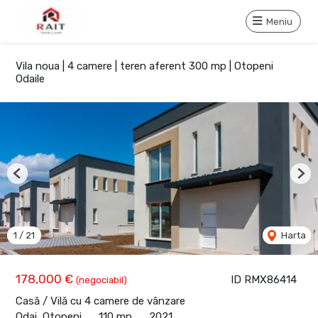
Meniu
Vila noua | 4 camere | teren aferent 300 mp | Otopeni
Odaile
Previous
Nex
1
/
21
Harta
178,000 €
ID RMX86414
(negociabil)
Casă / Vilă cu 4 camere de vânzare
Odai, Otopeni
110 mp
2021