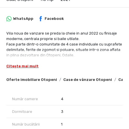
WhatsApp
Facebook
Vila noua de vanzare se preda la cheie in anul 2022 cu finisaje
moderne, centrala proprie si baile utilate.
Face parte dintr-o comunitate de 4 case individuale cu suprafete
delimitate, ferite de zgomot si poluare, situate intr-o zona aflata
in plina dezvoltare din Otopeni, Odaile.
Compartimentare interioara:
Citește mai mult
- Parter: living/dining/bucatarie, baie de serviciu, hol;
- Etaj: 3 dormitoare, 2 bai.
Oferte imobiliare Otopeni
Case de vânzare Otopeni
Case 
Detalii construcţie si curte:
* Structura din cadre de beton armat şi caramida;
* Ziduri exterioare din caramida porotherm de 25cm;
Număr camere
4
* Compartimentarile interioare din caramida;
* Izolaţie exterioara din polistiren de 10 cm;
Dormitoare
3
* Camere inalte: 260 cm;
* Încalzire in pardoseala toata casa inclusiv in bai+calorifere
Număr bucătării
1
port-prosop;