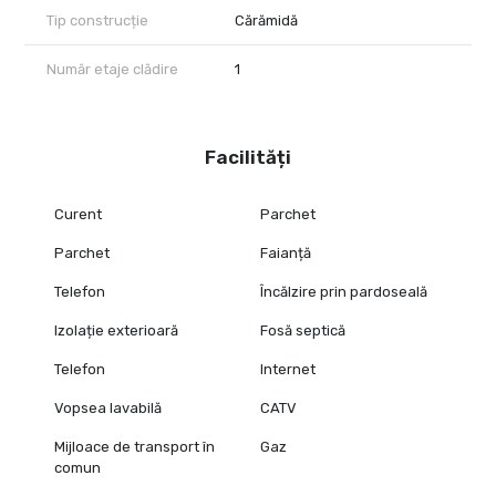
Tip construcție
Cărămidă
Număr etaje clădire
1
Facilități
Curent
Parchet
Parchet
Faianță
Telefon
Încălzire prin pardoseală
Izolație exterioară
Fosă septică
Telefon
Internet
Vopsea lavabilă
CATV
Mijloace de transport în
Gaz
comun