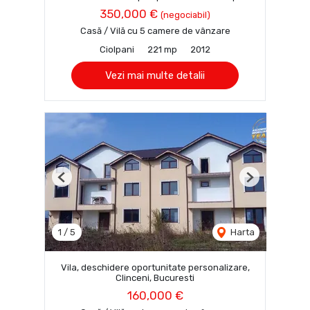
350,000 €
(negociabil)
Casă / Vilă cu 5 camere de vânzare
Ciolpani
221 mp
2012
Vezi mai multe detalii
Previous
Next
1
/
5
Harta
Vila, deschidere oportunitate personalizare,
Clinceni, Bucuresti
160,000 €