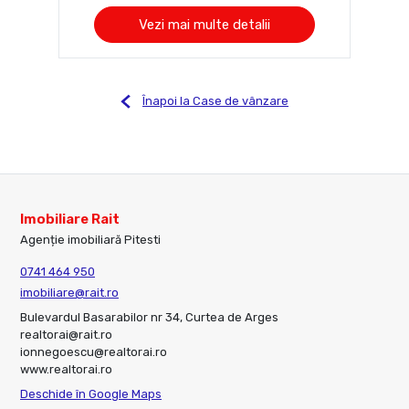
Vezi mai multe detalii
Înapoi la Case de vânzare
Imobiliare Rait
Agenție imobiliară Pitesti
0741 464 950
imobiliare@rait.ro
Bulevardul Basarabilor nr 34, Curtea de Arges
realtorai@rait.ro
ionnegoescu@realtorai.ro
www.realtorai.ro
Deschide în Google Maps