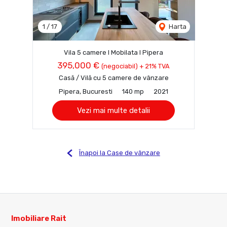
1
/
17
Harta
Vila 5 camere I Mobilata I Pipera
395,000 €
(negociabil) + 21% TVA
Casă / Vilă cu 5 camere de vânzare
Pipera, Bucuresti
140 mp
2021
Vezi mai multe detalii
Înapoi la Case de vânzare
Imobiliare Rait