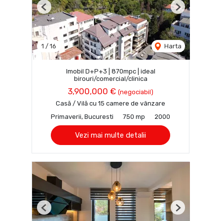
Previous
Next
1
/
16
Harta
Imobil D+P+3 | 870mpc | ideal
birouri/comercial/clinica
3,900,000 €
(negociabil)
Casă / Vilă cu 15 camere de vânzare
Primaverii, Bucuresti
750 mp
2000
Vezi mai multe detalii
Previous
Next