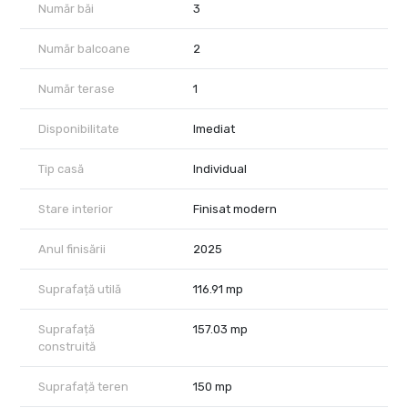
Număr băi
3
Număr balcoane
2
Număr terase
1
Disponibilitate
Imediat
Tip casă
Individual
Stare interior
Finisat modern
Anul finisării
2025
Suprafață utilă
116.91 mp
Suprafață
157.03 mp
construită
Suprafață teren
150 mp