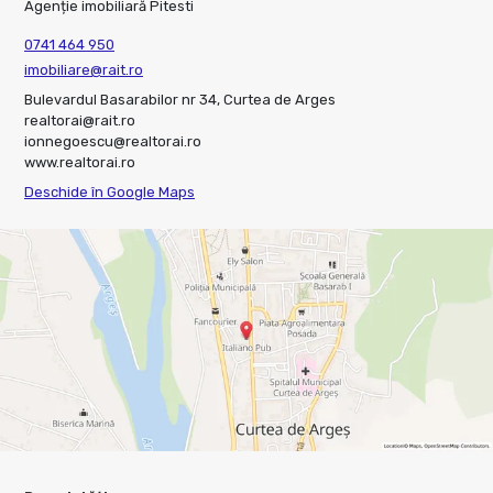
Agenție imobiliară Pitesti
0741 464 950
imobiliare@rait.ro
Bulevardul Basarabilor nr 34, Curtea de Arges
realtorai@rait.ro
ionnegoescu@realtorai.ro
www.realtorai.ro
Deschide în Google Maps