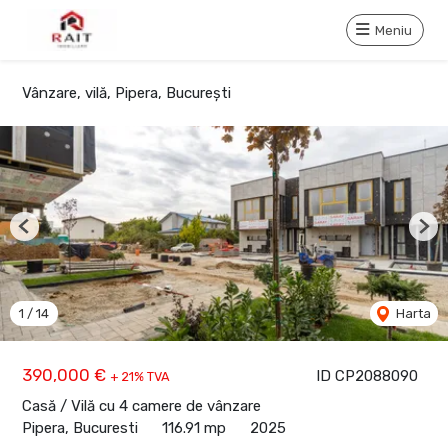
Meniu
Vânzare, vilă, Pipera, București
Previous
Nex
1
/
14
Harta
390,000 €
ID CP2088090
+ 21% TVA
Casă / Vilă cu 4 camere de vânzare
Pipera, Bucuresti
116.91 mp
2025