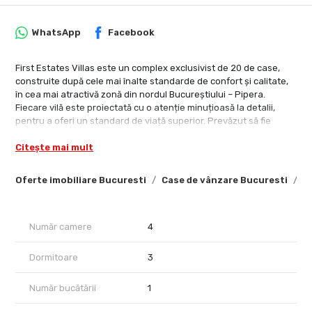
WhatsApp
Facebook
First Estates Villas este un complex exclusivist de 20 de case,
construite după cele mai înalte standarde de confort și calitate,
în cea mai atractivă zonă din nordul Bucureștiului – Pipera.
Fiecare vilă este proiectată cu o atenție minuțioasă la detalii,
pentru a oferi un standard de viață superior. Prevăzut să fie
finalizat în toamna anului 2024, First Estates Villas reprezintă o
Citește mai mult
oportunitate remarcabilă pentru cei care își doresc o locuință de
familie într-unul dintre cele mai selecte cartiere ale capitalei.
Locația asigură confortul și liniștea necesare unui spațiu
Oferte imobiliare Bucuresti
Case de vânzare Bucuresti
C
rezidențial select, dar și conexiuni rapide cu clădirile de birouri
din polul de business Pipera și mall-uri și centre comerciale,
centre educaționale de top, spații de relaxare&SPA, restaurante
Număr camere
4
și cafenele.
Dormitoare
3
Număr bucătării
1