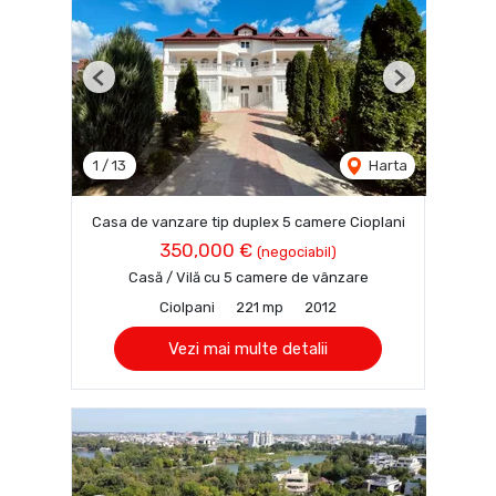
Previous
Next
1
/
13
Harta
Casa de vanzare tip duplex 5 camere Cioplani
350,000 €
(negociabil)
Casă / Vilă cu 5 camere de vânzare
Ciolpani
221 mp
2012
Vezi mai multe detalii