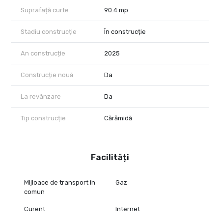
Suprafață curte
90.4 mp
Stadiu construcție
În construcție
An construcție
2025
Construcție nouă
Da
La revânzare
Da
Tip construcție
Cărămidă
Facilități
Mijloace de transport în
Gaz
comun
Curent
Internet