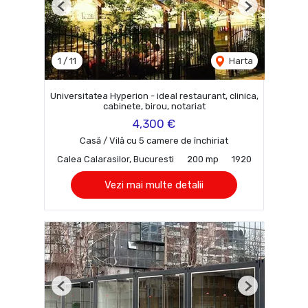
Previous
Next
1
/
11
Harta
Universitatea Hyperion - ideal restaurant, clinica,
cabinete, birou, notariat
4,300 €
Casă / Vilă cu 5 camere de închiriat
Calea Calarasilor, Bucuresti
200 mp
1920
Vezi mai multe detalii
Previous
Next