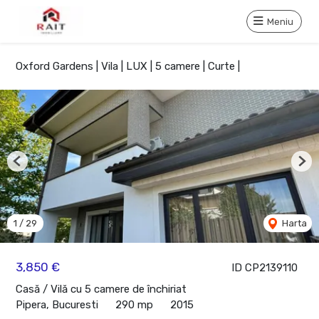
Meniu
Oxford Gardens | Vila | LUX | 5 camere | Curte |
Previous
Nex
1
/
29
Harta
3,850 €
ID CP2139110
Casă / Vilă cu 5 camere de închiriat
Pipera, Bucuresti
290 mp
2015