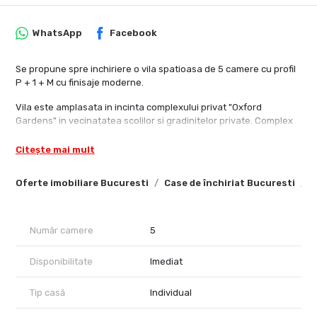
WhatsApp
Facebook
Se propune spre inchiriere o vila spatioasa de 5 camere cu profil
P + 1 + M cu finisaje moderne.
Vila este amplasata in incinta complexului privat "Oxford
Gardens" in vecinatatea scolilor si gradinitelor private. Complex
vecin al scolii Olga Gudynn.
Citește mai mult
Disponibil imediat, loc de parcare in fata vilei.
Oferte imobiliare Bucuresti
Case de închiriat Bucuresti
C
Pentru detalii nu ezitati sa ne contactati.
Număr camere
5
Disponibilitate
Imediat
Tip casă
Individual