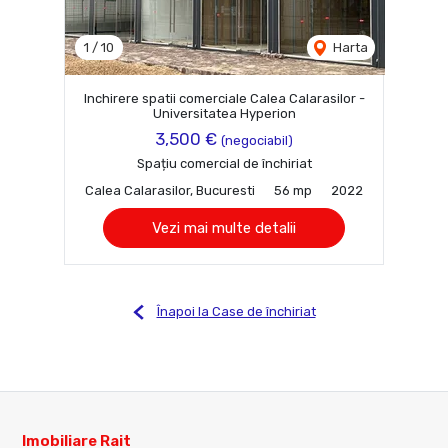
1
/
10
Harta
Inchirere spatii comerciale Calea Calarasilor -
Universitatea Hyperion
3,500 €
(negociabil)
Spațiu comercial de închiriat
Calea Calarasilor, Bucuresti
56 mp
2022
Vezi mai multe detalii
Înapoi la Case de închiriat
Imobiliare Rait