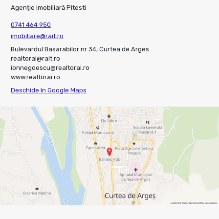
Agenție imobiliară Pitesti
0741 464 950
imobiliare@rait.ro
Bulevardul Basarabilor nr 34, Curtea de Arges
realtorai@rait.ro
ionnegoescu@realtorai.ro
www.realtorai.ro
Deschide în Google Maps