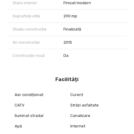
Stare interior
Finisat modern
Suprafață utilă
290 mp
Stadiu construcție
Finalizată
An construcție
2015
Construcție nouă
Da
Facilități
Aer condiționat
Curent
CATV
Străzi asfaltate
Iluminat stradal
Canalizare
Apă
Internet