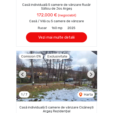
Casă individuală 5 camere de vânzare Rucăr
Săticu de Jos Argeș
172,000 €
(negociabil)
Casă / Vilă cu 5 camere de vânzare
Rucar
160 mp
2025
Vezi mai multe detalii
Comision 0%
Exclusivitate
Previous
Next
1
/
7
Harta
Casă individuală 5 camere de vânzare Cicănești
Argeș Rezidențial