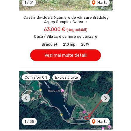
1
/
31
Harta
Casă individuală 6 camere de vânzare Brăduleț
Argeș Complex Cabane
63,000 €
(negociabil)
Casă / Vilă cu 6 camere de vânzare
Bradulet
210 mp
2019
Vezi mai multe detalii
Comision 0%
Exclusivitate
Previous
Next
1
/
35
Harta