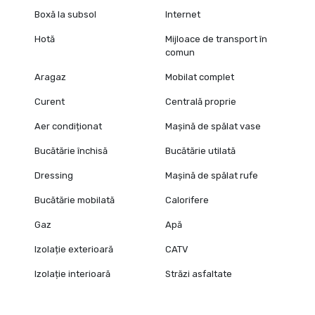
Boxă la subsol
Internet
Hotă
Mijloace de transport în
comun
Aragaz
Mobilat complet
Curent
Centrală proprie
Aer condiționat
Mașină de spălat vase
Bucătărie închisă
Bucătărie utilată
Dressing
Mașină de spălat rufe
Bucătărie mobilată
Calorifere
Gaz
Apă
Izolație exterioară
CATV
Izolație interioară
Străzi asfaltate