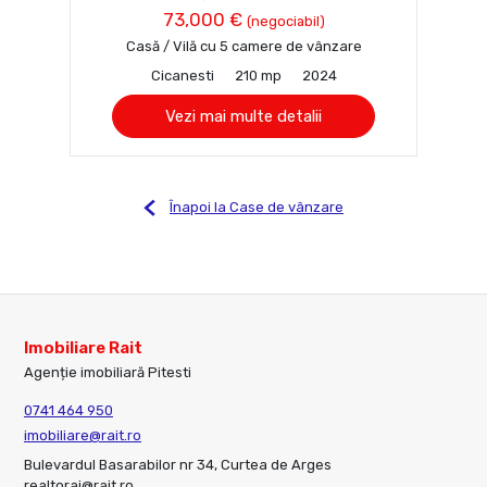
73,000 €
(negociabil)
Casă / Vilă cu 5 camere de vânzare
Cicanesti
210 mp
2024
Vezi mai multe detalii
Înapoi la Case de vânzare
Imobiliare Rait
Agenție imobiliară Pitesti
0741 464 950
imobiliare@rait.ro
Bulevardul Basarabilor nr 34, Curtea de Arges
realtorai@rait.ro