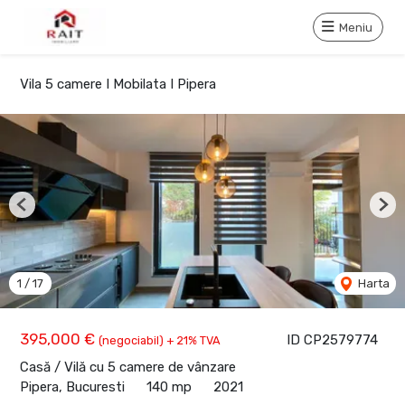
Meniu
Vila 5 camere I Mobilata I Pipera
Previous
Nex
1
/
17
Harta
395,000 €
ID CP2579774
(negociabil) + 21% TVA
Casă / Vilă cu 5 camere de vânzare
Pipera, Bucuresti
140 mp
2021