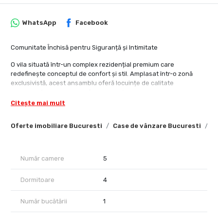
WhatsApp
Facebook
Comunitate Închisă pentru Siguranță și Intimitate
O vila situată într-un complex rezidențial premium care
redefinește conceptul de confort și stil. Amplasat într-o zonă
exclusivistă, acest ansamblu oferă locuințe de calitate
superioară, ideale pentru familii care își doresc un mediu modern,
sigur și bine organizat.
Citește mai mult
Proprietăți Elegante cu Camere Spațioase și Finisaje de Înaltă
Oferte imobiliare Bucuresti
Case de vânzare Bucuresti
C
Calitate
Caracteristici Generale ale Proprietății
Număr camere
5
Această vilă de 5 camere, cu 4 dormitoare, combină designul
contemporan cu funcționalitatea, asigurând un spațiu de locuit
Dormitoare
4
primitor și bine compartimentat.
Parcări private: 2 locuri de parcare semi-închise pentru fiecare
Număr bucătării
1
casă.
Grădină privată: Fiecare vilă dispune de o grădină proprie,