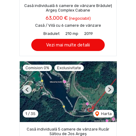
Casă individuală 6 camere de vânzare Brăduleț
Argeș Complex Cabane
63,000 €
(negociabil)
Casă / Vilă cu 6 camere de vânzare
Bradulet
210 mp
2019
Vezi mai multe detalii
Comision 0%
Exclusivitate
Previous
Next
1
/
35
Harta
Casă individuală 5 camere de vânzare Rucăr
Săticu de Jos Argeș