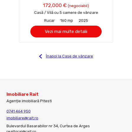
172,000 €
(negociabil)
Casă / Vilă cu 5 camere de vânzare
Rucar
160 mp
2025
Vezi mai multe detalii
Înapoi la Case de vânzare
Imobiliare Rait
Agenție imobiliară Pitesti
0741 464 950
imobiliare@rait.ro
Bulevardul Basarabilor nr 34, Curtea de Arges
realtorai@rait.ro