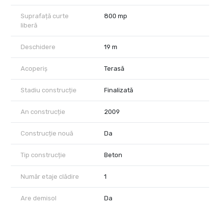
Suprafață curte
800 mp
liberă
Deschidere
19 m
Acoperiș
Terasă
Stadiu construcție
Finalizată
An construcție
2009
Construcție nouă
Da
Tip construcție
Beton
Număr etaje clădire
1
Are demisol
Da