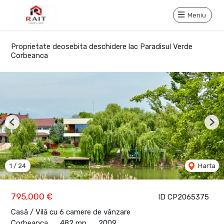
Meniu
Proprietate deosebita deschidere lac Paradisul Verde
Corbeanca
Previous
Nex
1
/
24
Harta
795,000 €
ID CP2065375
Casă / Vilă cu 6 camere de vânzare
Corbeanca
482 mp
2009