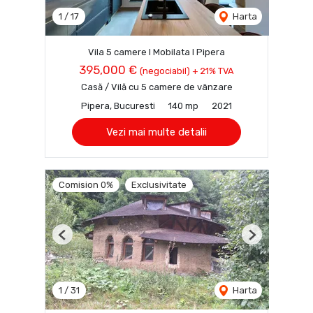
1
/
17
Harta
Vila 5 camere I Mobilata I Pipera
395,000 €
(negociabil) + 21% TVA
Casă / Vilă cu 5 camere de vânzare
Pipera, Bucuresti
140 mp
2021
Vezi mai multe detalii
Comision 0%
Exclusivitate
Previous
Next
1
/
31
Harta