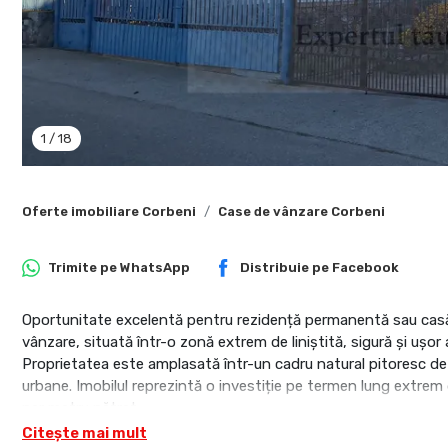
1
/
18
Oferte imobiliare Corbeni
Case de vânzare Corbeni
Trimite pe
WhatsApp
Distribuie pe
Facebook
Oportunitate excelentă pentru rezidență permanentă sau casă 
vânzare, situată într-o zonă extrem de liniștită, sigură și ușor
Proprietatea este amplasată într-un cadru natural pitoresc de de
urbane. Imobilul reprezintă o investiție pe termen lung extrem 
per metru pătrat.
Citește mai mult
Caracteristici principale și compartimentare: