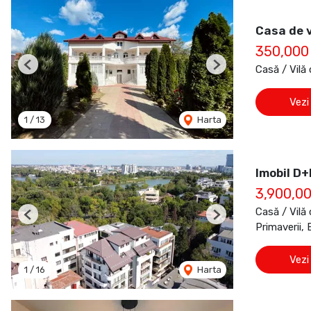
Casa de v
350,000
Casă / Vilă
Previous
Next
Vezi
1
/
13
Harta
Imobil D+
3,900,0
Casă / Vilă
Previous
Next
Primaverii, 
Vezi
1
/
16
Harta