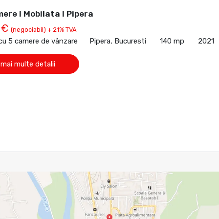
mere I Mobilata I Pipera
 €
(negociabil) + 21% TVA
 cu 5 camere de vânzare
Pipera, Bucuresti
140 mp
2021
 mai multe detalii