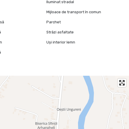
Iluminat stradal
Mijloace de transport în comun
isă
Parchet
ă
Străzi asfaltate
mn
Uși interior lemn
ă