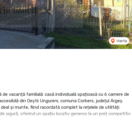
Harta
de vacanță familială: casă individuală spațioasă cu 6 camere de
 accesibilă din Oeștii Ungureni, comuna Corbeni, județul Argeș.
al și munte, fiind racordată complet la rețelele de utilități
de sigură, oferind un spațiu locativ generos la un preț competitiv