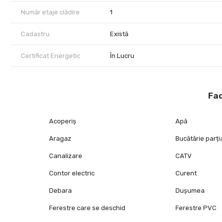
dispoziție!
Număr etaje clădire
1
Cadastru
Există
Certificat Energetic
În Lucru
Fac
Acoperiș
Apă
Aragaz
Bucătărie parți
Canalizare
CATV
Contor electric
Curent
Debara
Dușumea
Ferestre care se deschid
Ferestre PVC