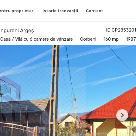
entru proprietari
Istoric tranzacții
Contact
Ungureni Argeș
ID CP2853201
Casă / Vilă cu 6 camere de vânzare
Corbeni
160 mp
1987
Next