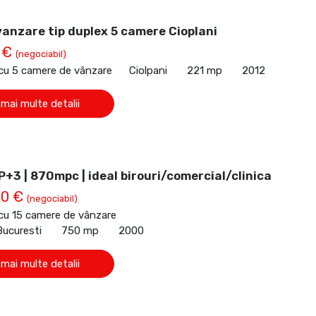
anzare tip duplex 5 camere Cioplani
 €
(negociabil)
 cu 5 camere de vânzare
Ciolpani
221 mp
2012
 mai multe detalii
P+3 | 870mpc | ideal birouri/comercial/clinica
00 €
(negociabil)
 cu 15 camere de vânzare
Bucuresti
750 mp
2000
 mai multe detalii