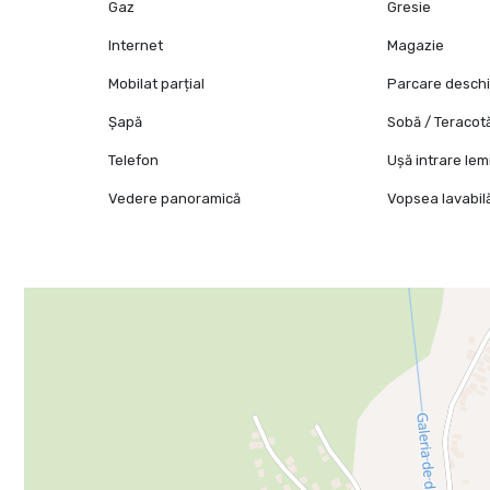
Gaz
Gresie
Internet
Magazie
Mobilat parțial
Parcare desch
Șapă
Sobă / Teracot
Telefon
Ușă intrare le
Vedere panoramică
Vopsea lavabil