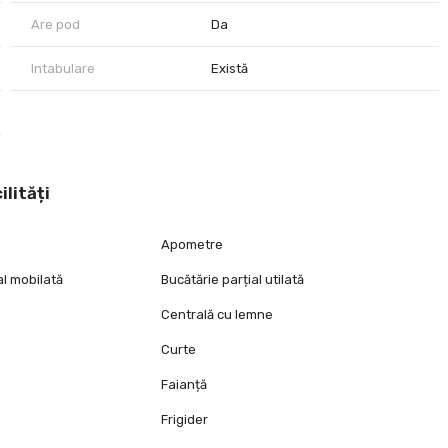
Are pod
Da
Intabulare
Există
ilități
Apometre
al mobilată
Bucătărie parțial utilată
Centrală cu lemne
Curte
Faianță
Frigider