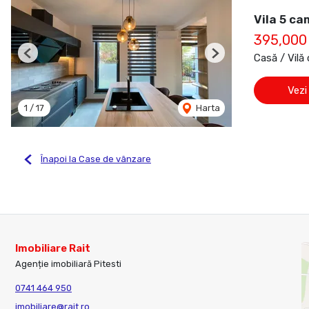
Vila 5 ca
395,000
Casă / Vilă
Previous
Next
Vezi
1
/
17
Harta
Înapoi la Case de vânzare
Imobiliare Rait
Agenție imobiliară Pitesti
0741 464 950
imobiliare@rait.ro