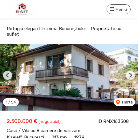
Meniu
Refugiu elegant în inima Bucureștiului – Proprietate cu
suflet
Previous
Nex
1
/
54
Harta
2,500,000 €
ID RMX163508
(negociabil)
Casă / Vilă cu 8 camere de vânzare
Kiseleff, Bucuresti
213 mp
1979