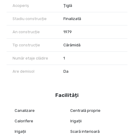
Acoperiș
Țiglă
Stadiu construcție
Finalizată
An construcție
1979
Tip construcție
Cărămidă
Număr etaje clădire
1
Are demisol
Da
Facilități
Canalizare
Centrală proprie
Calorifere
Irigații
Irigații
Scară interioară