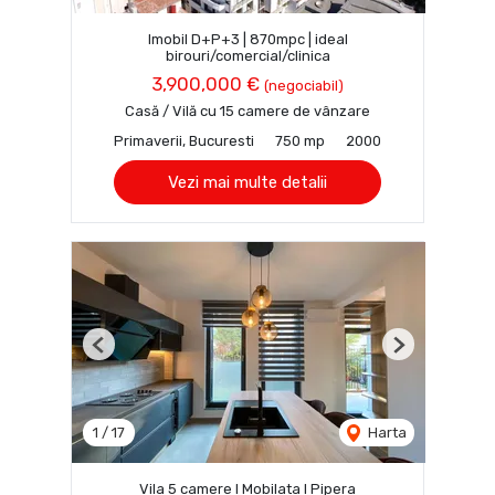
Imobil D+P+3 | 870mpc | ideal
birouri/comercial/clinica
3,900,000 €
(negociabil)
Casă / Vilă cu 15 camere de vânzare
Primaverii, Bucuresti
750 mp
2000
Vezi mai multe detalii
Previous
Next
1
/
17
Harta
Vila 5 camere I Mobilata I Pipera