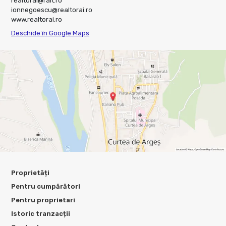
realtorai@rait.ro
ionnegoescu@realtorai.ro
www.realtorai.ro
Deschide în Google Maps
Proprietăți
Pentru cumpărători
Pentru proprietari
Istoric tranzacții