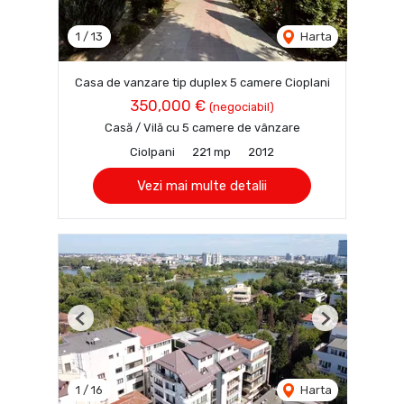
1
/
13
Harta
Casa de vanzare tip duplex 5 camere Cioplani
350,000 €
(negociabil)
Casă / Vilă cu 5 camere de vânzare
Ciolpani
221 mp
2012
Vezi mai multe detalii
Previous
Next
1
/
16
Harta