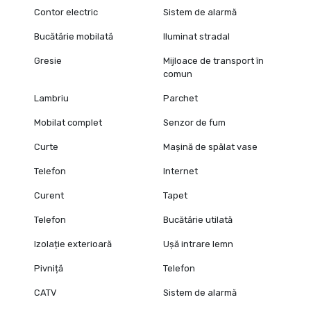
Contor electric
Sistem de alarmă
Bucătărie mobilată
Iluminat stradal
Gresie
Mijloace de transport în
comun
Lambriu
Parchet
Mobilat complet
Senzor de fum
Curte
Mașină de spălat vase
Telefon
Internet
Curent
Tapet
Telefon
Bucătărie utilată
Izolație exterioară
Ușă intrare lemn
Pivniță
Telefon
CATV
Sistem de alarmă