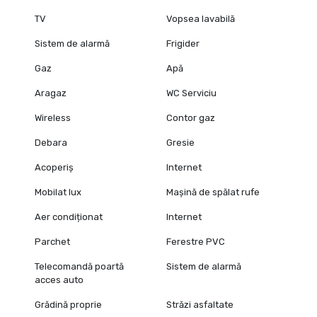
TV
Vopsea lavabilă
Sistem de alarmă
Frigider
Gaz
Apă
Aragaz
WC Serviciu
Wireless
Contor gaz
Debara
Gresie
Acoperiș
Internet
Mobilat lux
Mașină de spălat rufe
Aer condiționat
Internet
Parchet
Ferestre PVC
Telecomandă poartă
Sistem de alarmă
acces auto
Grădină proprie
Străzi asfaltate