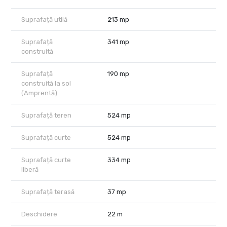
și aleile discrete oferă o oază de liniște în mijlocul orașului.
Fiecare colț al curții exprimă grijă, ordine și potențial de relaxare.
Suprafață utilă
213 mp
Aceasta este o casă cu suflet, ideală pentru cei care caută nu
Suprafață
341 mp
doar un imobil, ci un stil de viață autentic, într-o zonă premium a
construită
Capitalei.
Suprafață
190 mp
construită la sol
(Amprentă)
Suprafață teren
524 mp
Suprafață curte
524 mp
Suprafață curte
334 mp
liberă
Suprafață terasă
37 mp
Deschidere
22 m