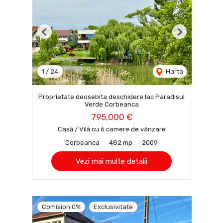
Previous
Next
1
/
24
Harta
Proprietate deosebita deschidere lac Paradisul
Verde Corbeanca
795,000 €
Casă / Vilă cu 6 camere de vânzare
Corbeanca
482 mp
2009
Vezi mai multe detalii
Comision 0%
Exclusivitate