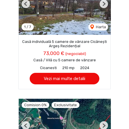
Previous
Next
1
/
7
Harta
Casă individuală 5 camere de vânzare Cicănești
Argeș Rezidențial
73,000 €
(negociabil)
Casă / Vilă cu 5 camere de vânzare
Cicanesti
210 mp
2024
Vezi mai multe detalii
Comision 0%
Exclusivitate
Previous
Next