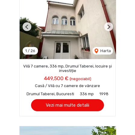
Previous
Next
1
/
26
Harta
Vilă 7 camere, 336 mp, Drumul Taberei, locuire și
investiție
449,500 €
(negociabil)
Casă / Vilă cu 7 camere de vânzare
Drumul Taberei, Bucuresti
336 mp
1998
Vezi mai multe detalii