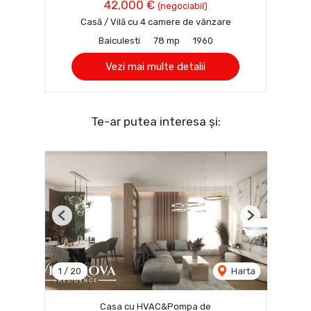
42,000 €
(negociabil)
Casă / Vilă cu 4 camere de vânzare
Baiculesti
78 mp
1960
Vezi mai multe detalii
Te-ar putea interesa și:
Previous
Next
1
/
20
Harta
Casa cu HVAC&Pompa de