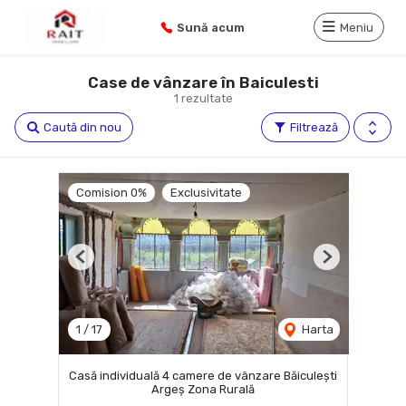
Sună acum
Meniu
Case de vânzare în Baiculesti
1 rezultate
Caută din nou
Filtrează
Comision 0%
Exclusivitate
Previous
Next
1
/
17
Harta
Casă individuală 4 camere de vânzare Băiculești
Argeș Zona Rurală