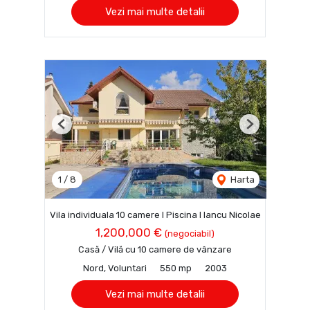
Vezi mai multe detalii
Previous
Next
1
/
8
Harta
Vila individuala 10 camere I Piscina I Iancu Nicolae
1,200,000 €
(negociabil)
Casă / Vilă cu 10 camere de vânzare
Nord, Voluntari
550 mp
2003
Vezi mai multe detalii