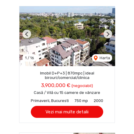
Previous
Next
1
/
16
Harta
Imobil D+P+3 | 870mpc | ideal
birouri/comercial/clinica
3,900,000 €
(negociabil)
Casă / Vilă cu 15 camere de vânzare
Primaverii, Bucuresti
750 mp
2000
Vezi mai multe detalii