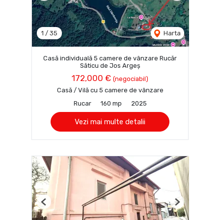
1
/
35
Harta
Casă individuală 5 camere de vânzare Rucăr
Săticu de Jos Argeș
172,000 €
(negociabil)
Casă / Vilă cu 5 camere de vânzare
Rucar
160 mp
2025
Vezi mai multe detalii
Previous
Next