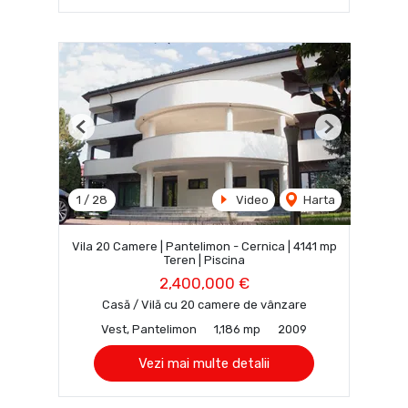
Previous
Next
1
/
28
Video
Harta
Vila 20 Camere | Pantelimon - Cernica | 4141 mp
Teren | Piscina
2,400,000 €
Casă / Vilă cu 20 camere de vânzare
Vest, Pantelimon
1,186 mp
2009
Vezi mai multe detalii