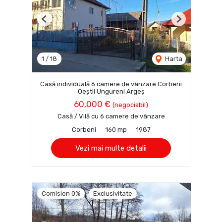
Previous
Next
1
/
18
Harta
Casă individuală 6 camere de vânzare Corbeni
Oeștii Ungureni Argeș
60,000 €
(negociabil)
Casă / Vilă cu 6 camere de vânzare
Corbeni
160 mp
1987
Vezi mai multe detalii
Comision 0%
Exclusivitate