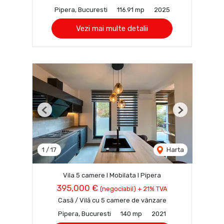
Pipera, Bucuresti
116.91 mp
2025
Vezi mai multe detalii
Previous
Next
1
/
17
Harta
Vila 5 camere I Mobilata I Pipera
395,000 €
(negociabil) + 21% TVA
Casă / Vilă cu 5 camere de vânzare
Pipera, Bucuresti
140 mp
2021