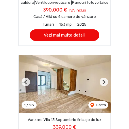
caldura|Ventiloconvectoare |Panouri fotovoltaice
390,000 €
TVA inclus
Casă / Vilă cu 4 camere de vânzare
Tunari
153 mp
2025
Vezi mai multe detalii
Previous
Next
1
/
28
Harta
Vanzare Vila 13 Septembrie finisaje de lux
339,000 €