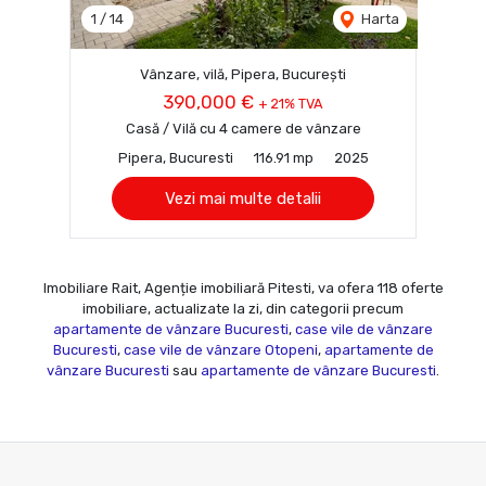
1
/
14
Harta
Vânzare, vilă, Pipera, București
390,000 €
+ 21% TVA
Casă / Vilă cu 4 camere de vânzare
Pipera, Bucuresti
116.91 mp
2025
Vezi mai multe detalii
Imobiliare Rait, Agenție imobiliară Pitesti, va ofera 118 oferte
imobiliare, actualizate la zi, din categorii precum
apartamente de vânzare Bucuresti
,
case vile de vânzare
Bucuresti
,
case vile de vânzare Otopeni
,
apartamente de
vânzare Bucuresti
sau
apartamente de vânzare Bucuresti
.