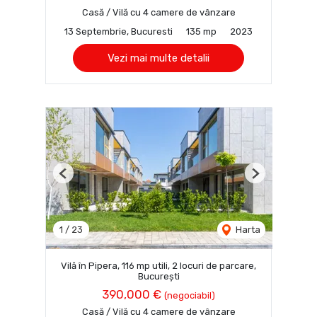
Casă / Vilă cu 4 camere de vânzare
13 Septembrie, Bucuresti
135 mp
2023
Vezi mai multe detalii
Previous
Next
1
/
23
Harta
Vilă în Pipera, 116 mp utili, 2 locuri de parcare,
București
390,000 €
(negociabil)
Casă / Vilă cu 4 camere de vânzare