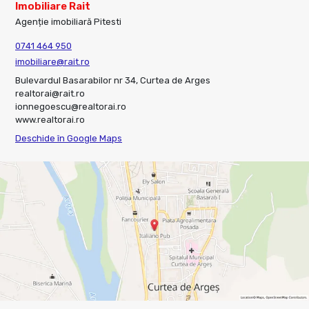
Imobiliare Rait
Agenție imobiliară Pitesti
0741 464 950
imobiliare@rait.ro
Bulevardul Basarabilor nr 34, Curtea de Arges
realtorai@rait.ro
ionnegoescu@realtorai.ro
www.realtorai.ro
Deschide în Google Maps