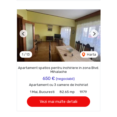
Previous
Next
1
/
13
Harta
Apartament spatios pentru inchiriere in zona Blvd.
Mihalache
650 €
(negociabil)
Apartament cu 3 camere de închiriat
1 Mai, Bucuresti
82.65 mp
1979
Vezi mai multe detalii