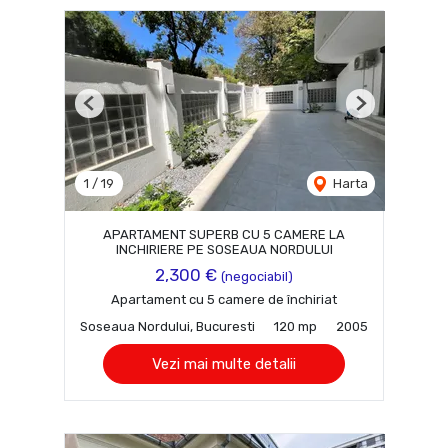
Previous
Next
1
/
19
Harta
APARTAMENT SUPERB CU 5 CAMERE LA
INCHIRIERE PE SOSEAUA NORDULUI
2,300 €
(negociabil)
Apartament cu 5 camere de închiriat
Soseaua Nordului, Bucuresti
120 mp
2005
Vezi mai multe detalii