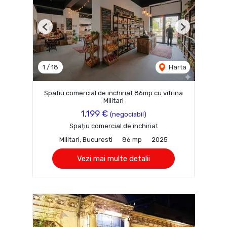
Previous
Next
1
/
18
Harta
Spatiu comercial de inchiriat 86mp cu vitrina
Militari
1,199 €
(negociabil)
Spațiu comercial de închiriat
Militari, Bucuresti
86 mp
2025
Vezi mai multe detalii