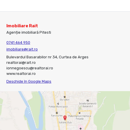
Imobiliare Rait
Agenție imobiliară Pitesti
0741 464 950
imobiliare@rait.ro
Bulevardul Basarabilor nr 34, Curtea de Arges
realtorai@rait.ro
ionnegoescu@realtorai.ro
www.realtorai.ro
Deschide în Google Maps