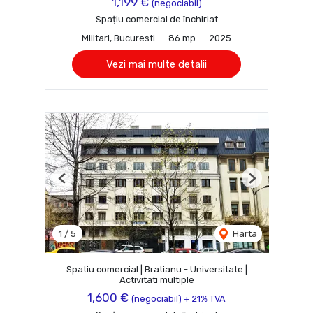
1,199 €
(negociabil)
Spațiu comercial de închiriat
Militari, Bucuresti
86 mp
2025
Vezi mai multe detalii
Previous
Next
1
/
5
Harta
Spatiu comercial | Bratianu - Universitate |
Activitati multiple
1,600 €
(negociabil) + 21% TVA