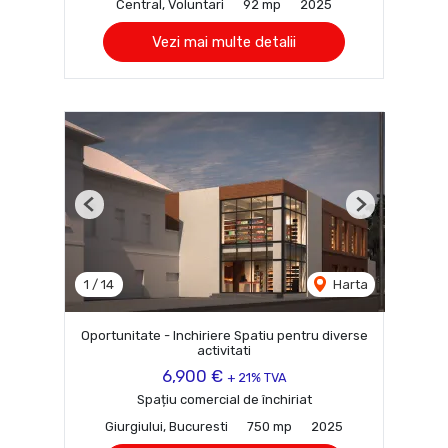
Central, Voluntari
92 mp
2025
Vezi mai multe detalii
Previous
Next
1
/
14
Harta
Oportunitate - Inchiriere Spatiu pentru diverse
activitati
6,900 €
+ 21% TVA
Spațiu comercial de închiriat
Giurgiului, Bucuresti
750 mp
2025