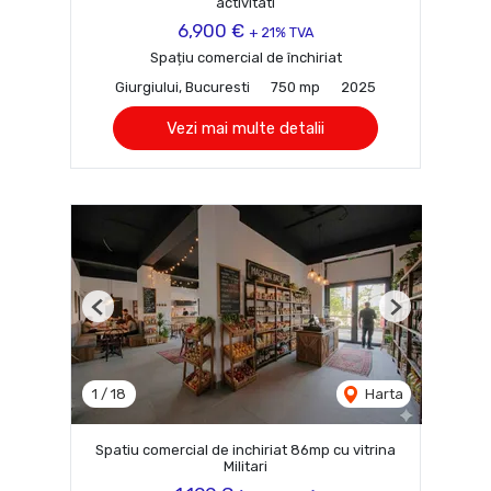
activitati
6,900 €
+ 21% TVA
Spațiu comercial de închiriat
Giurgiului, Bucuresti
750 mp
2025
Vezi mai multe detalii
Previous
Next
1
/
18
Harta
Spatiu comercial de inchiriat 86mp cu vitrina
Militari