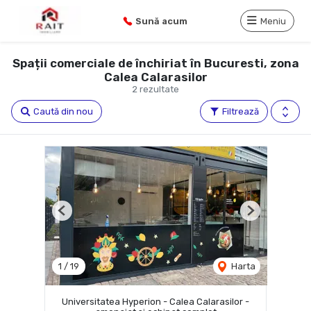
Sună acum
Meniu
Spații comerciale de închiriat în Bucuresti, zona
Calea Calarasilor
2 rezultate
Caută din nou
Filtrează
Previous
Next
1
/
19
Harta
Universitatea Hyperion - Calea Calarasilor -