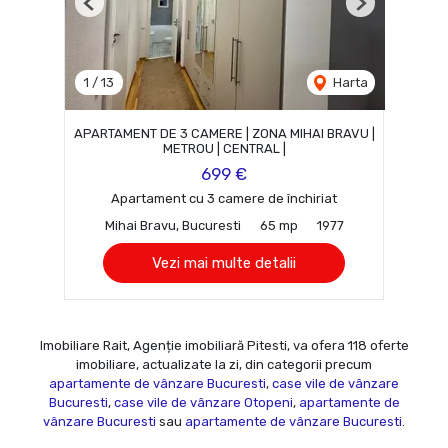
Previous
Next
1
/
13
Harta
APARTAMENT DE 3 CAMERE | ZONA MIHAI BRAVU |
METROU | CENTRAL |
699 €
Apartament cu 3 camere de închiriat
Mihai Bravu, Bucuresti
65 mp
1977
Vezi mai multe detalii
Imobiliare Rait, Agenție imobiliară Pitesti, va ofera 118 oferte
imobiliare, actualizate la zi, din categorii precum
apartamente de vânzare Bucuresti
,
case vile de vânzare
Bucuresti
,
case vile de vânzare Otopeni
,
apartamente de
vânzare Bucuresti
sau
apartamente de vânzare Bucuresti
.