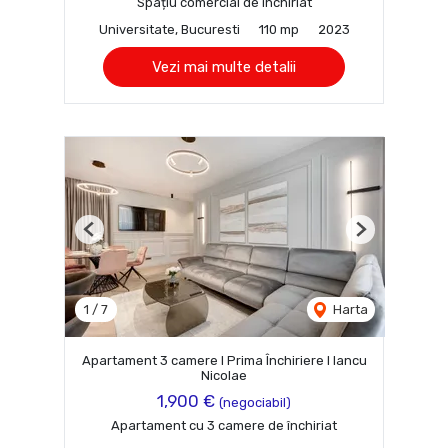
Spațiu comercial de închiriat
Universitate, Bucuresti
110 mp
2023
Vezi mai multe detalii
Previous
Next
1
/
7
Harta
Apartament 3 camere I Prima Închiriere I Iancu
Nicolae
1,900 €
(negociabil)
Apartament cu 3 camere de închiriat