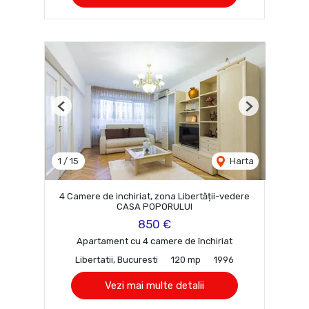
Previous
Next
1
/
15
Harta
4 Camere de inchiriat, zona Libertății-vedere
CASA POPORULUI
850 €
Apartament cu 4 camere de închiriat
Libertatii, Bucuresti
120 mp
1996
Vezi mai multe detalii