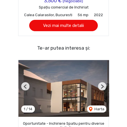
3,500 €
(negociabil)
Spațiu comercial de închiriat
Calea Calarasilor, Bucuresti
56 mp
2022
Vezi mai multe detalii
Te-ar putea interesa și:
Previous
Next
1
/
14
Harta
Oportunitate - Inchiriere Spatiu pentru diverse