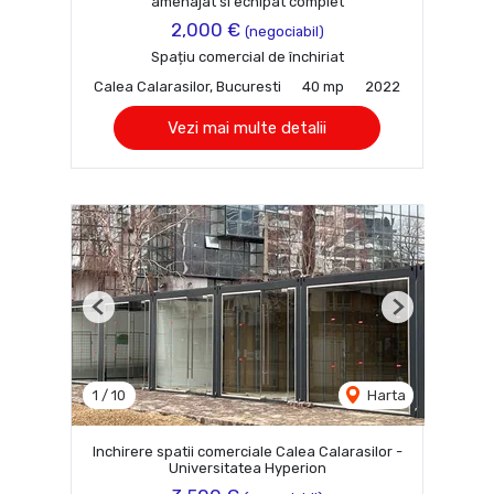
amenajat si echipat complet
2,000 €
(negociabil)
Spațiu comercial de închiriat
Calea Calarasilor, Bucuresti
40 mp
2022
Vezi mai multe detalii
Previous
Next
1
/
10
Harta
Inchirere spatii comerciale Calea Calarasilor -
Universitatea Hyperion