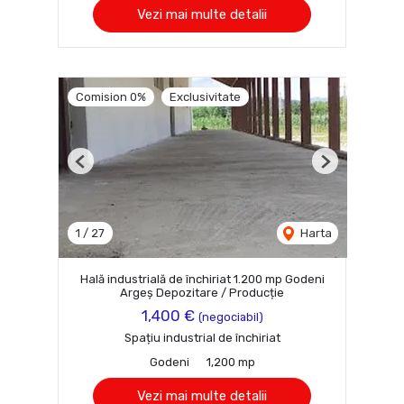
Vezi mai multe detalii
Comision 0%
Exclusivitate
Previous
Next
1
/
27
Harta
Hală industrială de închiriat 1.200 mp Godeni
Argeș Depozitare / Producție
1,400 €
(negociabil)
Spațiu industrial de închiriat
Godeni
1,200 mp
Vezi mai multe detalii