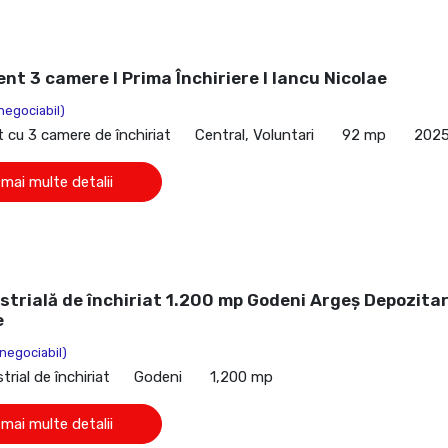
t 3 camere I Prima Închiriere I Iancu Nicolae
negociabil)
cu 3 camere de închiriat
Central, Voluntari
92 mp
202
 mai multe detalii
strială de închiriat 1.200 mp Godeni Argeș Depozitar
e
(negociabil)
trial de închiriat
Godeni
1,200 mp
 mai multe detalii