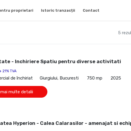
entru proprietari
Istoric tranzacții
Contact
5 rezu
ate - Inchiriere Spatiu pentru diverse activitati
+ 21% TVA
cial de închiriat
Giurgiului, Bucuresti
750 mp
2025
 mai multe detalii
atea Hyperion - Calea Calarasilor - amenajat si ech