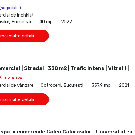
(negociabil)
cial de închiriat
silor, Bucuresti
40 mp
2022
 mai multe detalii
ercial | Stradal | 338 m2 | Trafic intens | Vitralii |
 €
+ 21% TVA
rcial de vânzare
Cotroceni, Bucuresti
337.9 mp
2021
 mai multe detalii
 spatii comerciale Calea Calarasilor - Universitatea