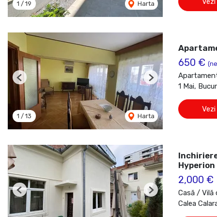
Vezi
1
/
19
Harta
Apartamen
650 €
(ne
Apartament 
Previous
Next
1 Mai, Bucur
Vezi
1
/
13
Harta
Inchirier
Hyperion
2,000 €
Casă / Vilă 
Previous
Next
Calea Calara