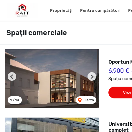
Proprietăți
Pentru cumpărători
P
Spații comerciale
Oportunit
6,900 €
Spațiu comer
Previous
Next
Vezi
1
/
14
Harta
Universit
complet