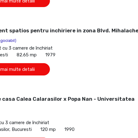
 mai multe detalii
t spatios pentru inchiriere in zona Blvd. Mihalach
gociabil)
cu 3 camere de închiriat
esti
82.65 mp
1979
 mai multe detalii
e casa Calea Calarasilor x Popa Nan - Universitatea
cu 3 camere de închiriat
silor, Bucuresti
120 mp
1990