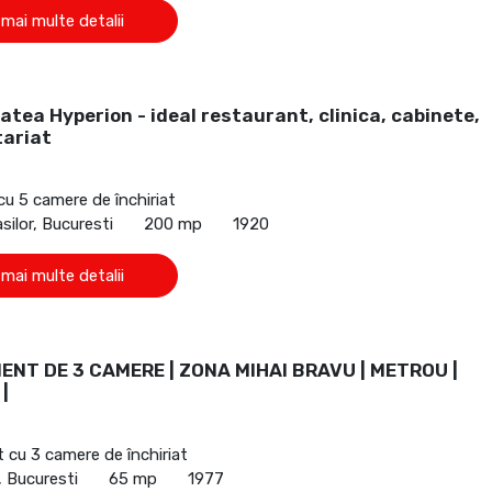
 mai multe detalii
atea Hyperion - ideal restaurant, clinica, cabinete,
tariat
cu 5 camere de închiriat
silor, Bucuresti
200 mp
1920
 mai multe detalii
NT DE 3 CAMERE | ZONA MIHAI BRAVU | METROU |
|
cu 3 camere de închiriat
, Bucuresti
65 mp
1977