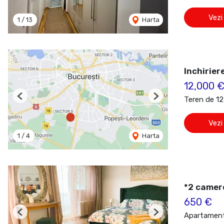
Vezi
1
/
13
Harta
Inchirier
12,000 
Teren de 12
Previous
Next
Vezi
1
/
4
Harta
*2 camer
650 €
Apartament 
Previous
Next