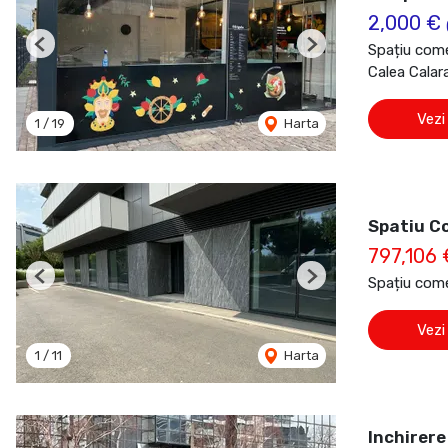
2,000 €
Spațiu comer
Previous
Next
Calea Calara
Vezi
1
/
19
Harta
Spatiu Com
797,106
Spațiu come
Previous
Next
Vezi
1
/
11
Harta
Inchirere