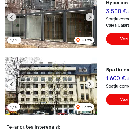
Hyperion
3,500 €
Spațiu comer
Previous
Next
Calea Calara
Vezi
1
/
10
Harta
Spatiu co
1,600 €
Spațiu comer
Previous
Next
Vezi
1
/
5
Harta
Te-ar putea interesa și: