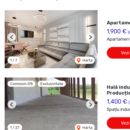
Apartamen
1,900 €
(
Apartament 
Previous
Next
Vezi
1
/
7
Harta
Comision 0%
Exclusivitate
Hală indu
Producți
1,400 €
Previous
Next
Spațiu indus
Vezi
1
/
27
Harta