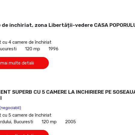
 de inchiriat, zona Libertății-vedere CASA POPORUL
cu 4 camere de închiriat
Bucuresti
120 mp
1996
 mai multe detalii
NT SUPERB CU 5 CAMERE LA INCHIRIERE PE SOSEAU
I
(negociabil)
cu 5 camere de închiriat
dului, Bucuresti
120 mp
2005