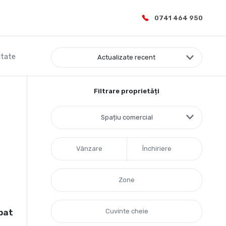
0741 464 950
ltate
Actualizate recent
Filtrare proprietăți
Spațiu comercial
Vânzare
Închiriere
ipat