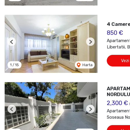
4 Camere
850 €
Apartament 
Previous
Next
Libertatii, 
Vezi
1
/
15
Harta
APARTAME
NORDULU
2,300 €
Apartament 
Previous
Next
Soseaua Nor