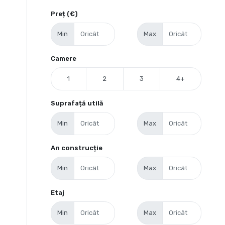
Preț (€)
Min
Max
Camere
1
2
3
4+
Suprafață utilă
Min
Max
An construcție
Min
Max
Etaj
Min
Max