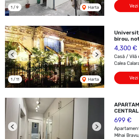
Vezi
1
/
9
Harta
Universit
birou, no
4,300 €
Casă / Vilă 
Previous
Next
Calea Calara
Vezi
1
/
11
Harta
APARTAME
CENTRAL 
699 €
Apartament 
Previous
Next
Mihai Bravu