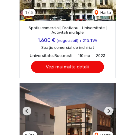
1
/
5
Harta
Spatiu comercial | Bratianu - Universitate |
Activitati multiple
1,600 €
(negociabil) + 21% TVA
Spațiu comercial de închiriat
Universitate, Bucuresti
110 mp
2023
Vezi mai multe detalii
Previous
Next