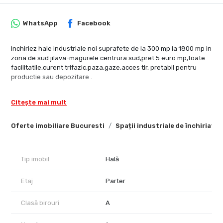
WhatsApp
Facebook
Inchiriez hale industriale noi suprafete de la 300 mp la 1800 mp in
zona de sud jilava-magurele centrura sud,pret 5 euro mp,toate
facilitatile,curent trifazic,paza,gaze,acces tir, pretabil pentru
productie sau depozitare .
Citește mai mult
Oferte imobiliare Bucuresti
Spații industriale de închiriat 
Tip imobil
Hală
Etaj
Parter
Clasă birouri
A