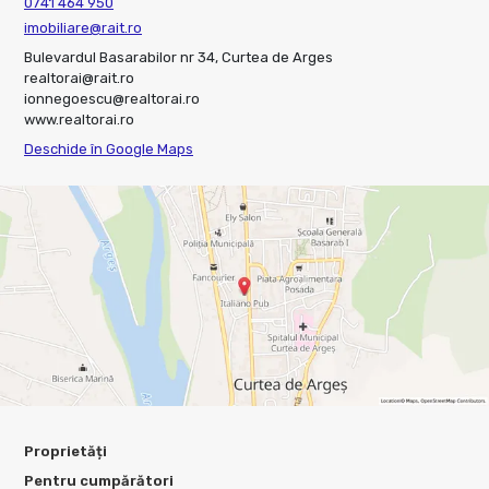
0741 464 950
imobiliare@rait.ro
Bulevardul Basarabilor nr 34, Curtea de Arges
realtorai@rait.ro
ionnegoescu@realtorai.ro
www.realtorai.ro
Deschide în Google Maps
Proprietăți
Pentru cumpărători