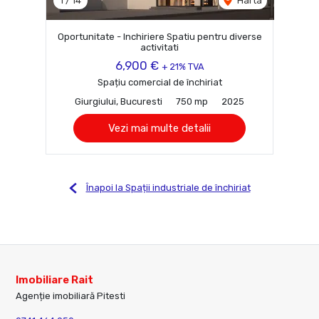
1
/
14
Harta
Oportunitate - Inchiriere Spatiu pentru diverse
activitati
6,900 €
+ 21% TVA
Spațiu comercial de închiriat
Giurgiului, Bucuresti
750 mp
2025
Vezi mai multe detalii
Înapoi la Spații industriale de închiriat
Imobiliare Rait
Agenție imobiliară Pitesti