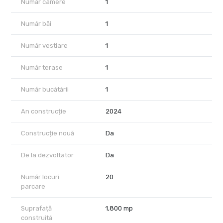
Număr camere
1
Număr băi
1
Număr vestiare
1
Număr terase
1
Număr bucătării
1
An construcție
2024
Construcție nouă
Da
De la dezvoltator
Da
Număr locuri
20
parcare
Suprafață
1,800 mp
construită