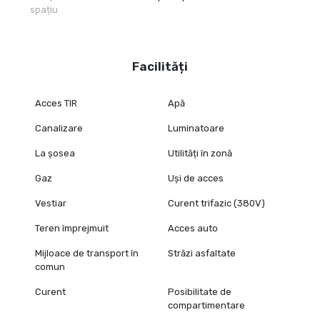
spațiu
Facilități
Acces TIR
Apă
Canalizare
Luminatoare
La șosea
Utilități în zonă
Gaz
Uși de acces
Vestiar
Curent trifazic (380V)
Teren împrejmuit
Acces auto
Mijloace de transport în
Străzi asfaltate
comun
Curent
Posibilitate de
compartimentare