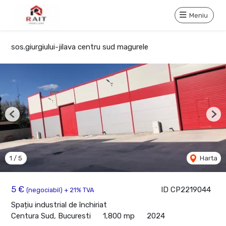
Meniu
sos.giurgiului-jilava centru sud magurele
Previous
Nex
1
/
5
Harta
5 €
ID CP2219044
(negociabil) + 21% TVA
Spațiu industrial de închiriat
Centura Sud, Bucuresti
1,800 mp
2024