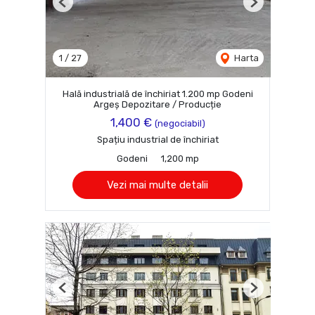
Previous
Next
1
/
27
Harta
Hală industrială de închiriat 1.200 mp Godeni
Argeș Depozitare / Producție
1,400 €
(negociabil)
Spațiu industrial de închiriat
Godeni
1,200 mp
Vezi mai multe detalii
Previous
Next