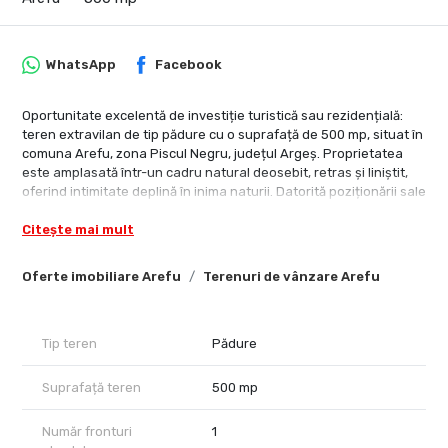
WhatsApp
Facebook
Oportunitate excelentă de investiție turistică sau rezidențială:
teren extravilan de tip pădure cu o suprafață de 500 mp, situat în
comuna Arefu, zona Piscul Negru, județul Argeș. Proprietatea
este amplasată într-un cadru natural deosebit, retras și liniștit,
oferind intimitate deplină în inima naturii. Datorită poziționării sale
strategice pe celebrul traseu montan Transfăgărășan, terenul
Citește mai mult
are destinație comercială și este absolut ideal pentru
amplasarea unei cabane cochete, a unei pensiuni sau a unei
case de vacanță
Oferte imobiliare Arefu
Terenuri de vânzare Arefu
Caracteristici principale și avantaje tehnice:
Suprafață teren: 500 mp (clasificare extravilan, categorie de
folosință pădure)
Tip teren
Pădure
Topografie avantajoasă: Teren relativ plat, configurat optim
pentru o dezvoltare rapidă și ușoară
Suprafață teren
500 mp
Deschidere stradală: Deschidere directă de circa 10 metri liniari la
drumul principal
Număr fronturi
1
Apropiere obiective majore: Poziționat excelent în zonă de