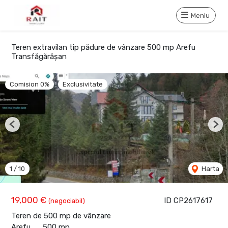
Meniu
Teren extravilan tip pădure de vânzare 500 mp Arefu
Transfăgărășan
Comision 0%
Exclusivitate
Previous
Nex
1
/
10
Harta
19,000 €
ID CP2617617
(negociabil)
Teren de 500 mp de vânzare
Arefu
500 mp