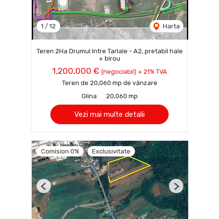
1
/
12
Harta
Teren 2Ha Drumul Intre Tarlale - A2, pretabil hale
+ birou
1,200,000 €
(negociabil) + 21% TVA
Teren de 20,060 mp de vânzare
Glina
20,060 mp
Vezi mai multe detalii
Comision 0%
Exclusivitate
Previous
Next