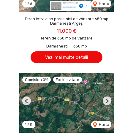
1
/
6
Harta
Teren intravilan parcelabil de vânzare 650 mp
Dărmănești Argeș
11,000 €
Teren de 650 mp de vânzare
Darmanesti
650 mp
Vezi mai multe detalii
Comision 0%
Exclusivitate
Previous
Next
1
/
8
Harta