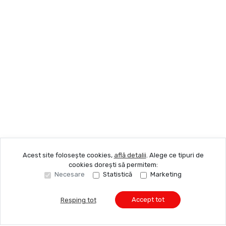
Acest site folosește cookies,
află detalii
.
Alege ce tipuri de
cookies dorești să permitem:
Necesare
Statistică
Marketing
Accept tot
Resping tot
Sună acum
Solicită vizionare