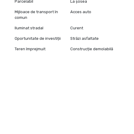
Parcelabil
La șosea
Mijloace de transport în
Acces auto
comun
Iluminat stradal
Curent
Oportunitate de investiții
Străzi asfaltate
Teren împrejmuit
Construcție demolabilă