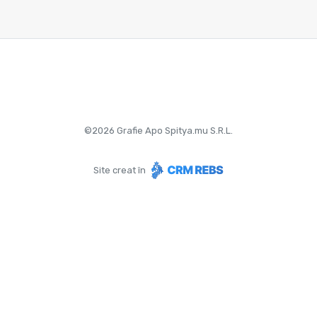
©
2026
Grafie Apo Spitya.mu S.R.L.
Site creat în