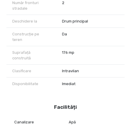
Număr fronturi
2
stradale
Deschidere la
Drum principal
Construcție pe
Da
teren
Suprafață
176 mp
construită
Clasificare
Intravilan
Disponibilitate
Imediat
Facilități
Canalizare
Apă