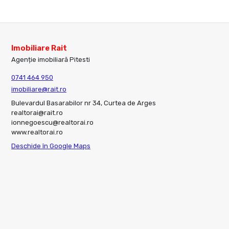
Imobiliare Rait
Agenție imobiliară Pitesti
0741 464 950
imobiliare@rait.ro
Bulevardul Basarabilor nr 34, Curtea de Arges
realtorai@rait.ro
ionnegoescu@realtorai.ro
www.realtorai.ro
Deschide în Google Maps