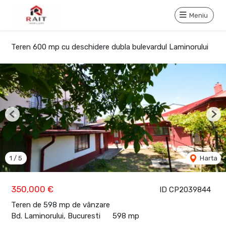
Meniu
Teren 600 mp cu deschidere dubla bulevardul Laminorului
Previous
Nex
1
/
5
Harta
350,000 €
ID CP2039844
Teren de 598 mp de vânzare
Bd. Laminorului, Bucuresti
598 mp