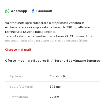
WhatsApp
Facebook
Va propunem spre cumpărare o proprietate vândută in
exclusivitate: casă amplasata pe teren de 598 mp aflata in bd.
Laminorului 10, zona Bucureștii Noi.
Terenul este cu o geometrie foarte buna 29x21m si are doua
deschideri atât către bulevard cat si către strada Sălăjeni.
Casa si construcțiile auxiliare au o suprafață de 176 mp, dintre
Citește mai mult
care casa 149 mp și garaj 26 mp.
Pe teren avem si un nuc, dar e la limita terenului si nu impudică
efectuarea lucrărilor de construcție.
Oferte imobiliare Bucuresti
Terenuri de vânzare Bucuresti
Tip teren
Construcții
Suprafață teren
598 mp
Front stradal
29.0 m