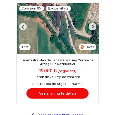
Comision 0%
Exclusivitate
Previous
Next
1
/
8
Harta
Teren intravilan de vânzare 760 mp Curtea de
Argeș Sud Rezidențial
19,000 €
(negociabil)
Teren de 760 mp de vânzare
Sud, Curtea de Arges
760 mp
Vezi mai multe detalii
Înapoi la Terenuri de vânzare