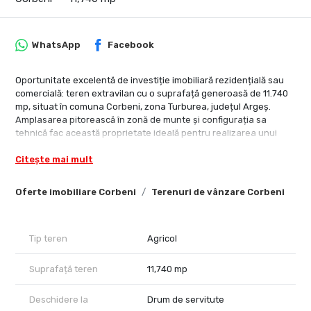
WhatsApp
Facebook
Oportunitate excelentă de investiție imobiliară rezidențială sau
comercială: teren extravilan cu o suprafață generoasă de 11.740
mp, situat în comuna Corbeni, zona Turburea, județul Argeș.
Amplasarea pitorească în zonă de munte și configurația sa
tehnică fac această proprietate ideală pentru realizarea unui
proiect de turism rural, dezvoltare agroturistică, amenajarea unui
Citește mai mult
camping sau crearea de trasee pentru activități în aer liber.
Caracteristici principale și parametri tehnici:
Oferte imobiliare Corbeni
Terenuri de vânzare Corbeni
Suprafață teren: 11.740 mp (clasificare extravilan, tip agricol)
Configurație: Teren de munte cu o înclinație redusă de doar 2.9°
(5%), ce permite o amenajare facilă
Destinație propusă: Comercială / Agroturism (stil de viață sănătos
Tip teren
Agricol
în natură)
Lățime drum acces: Front accesibil cu lățimea drumului de 5.3
Suprafață teren
11,740 mp
metri
Parcelabil și împrejmuit: Proprietatea este complet împrejmuită și
Deschidere la
Drum de servitute
oferă potențial de parcelare