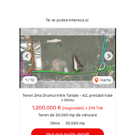
Te-ar putea interesa și:
Previous
Next
1
/
12
Harta
Teren 2Ha Drumul Intre Tarlale - A2, pretabil hale
+ birou
1,200,000 €
(negociabil) + 21% TVA
Teren de 20,060 mp de vânzare
Glina
20,060 mp
Vezi mai multe detalii