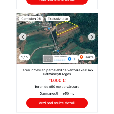
Comision 0%
Exclusivitate
Previous
Next
1
/
6
Harta
Teren intravilan parcelabil de vânzare 650 mp
Dărmănești Argeș
11,000 €
Teren de 650 mp de vânzare
Darmanesti
650 mp
Vezi mai multe detalii