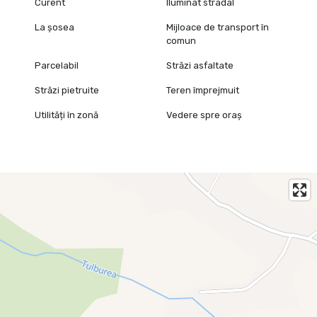
Curent
Iluminat stradal
La șosea
Mijloace de transport în
comun
Parcelabil
Străzi asfaltate
Străzi pietruite
Teren împrejmuit
Utilități în zonă
Vedere spre oraș