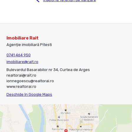
Imobiliare Rait
Agenție imobiliară Pitesti
0741 464 950
imobiliare@rait.ro
Bulevardul Basarabilor nr 34, Curtea de Arges
realtorai@rait.ro
ionnegoescu@realtorai.ro
www.realtorai.ro
Deschide în Google Maps