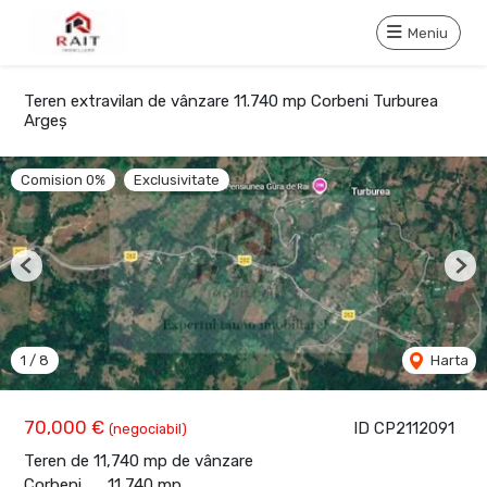
Meniu
Teren extravilan de vânzare 11.740 mp Corbeni Turburea
Argeș
Comision 0%
Exclusivitate
Previous
Nex
1
/
8
Harta
70,000 €
ID CP2112091
(negociabil)
Teren de 11,740 mp de vânzare
Corbeni
11,740 mp