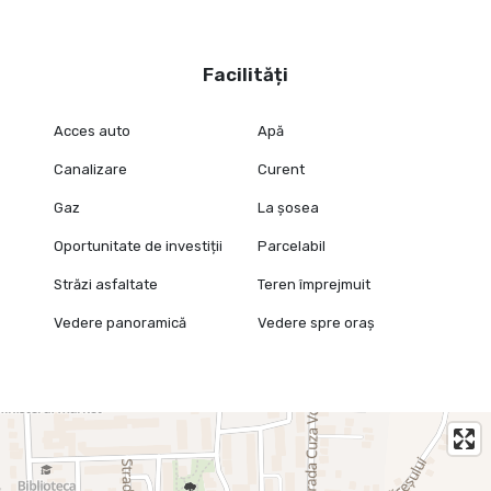
Facilități
Acces auto
Apă
Canalizare
Curent
Gaz
La șosea
Oportunitate de investiții
Parcelabil
Străzi asfaltate
Teren împrejmuit
Vedere panoramică
Vedere spre oraș