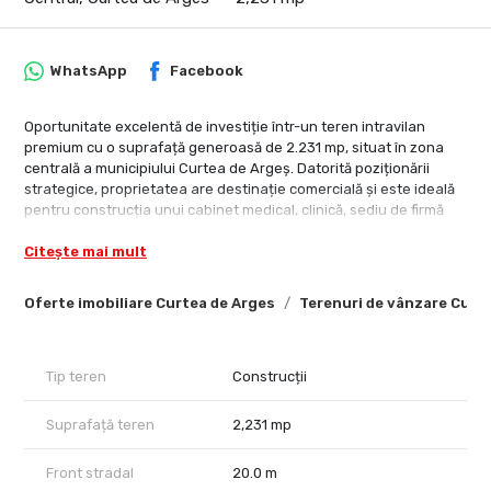
WhatsApp
Facebook
Oportunitate excelentă de investiție într-un teren intravilan
premium cu o suprafață generoasă de 2.231 mp, situat în zona
centrală a municipiului Curtea de Argeș. Datorită poziționării
strategice, proprietatea are destinație comercială și este ideală
pentru construcția unui cabinet medical, clinică, sediu de firmă
sau pentru dezvoltarea unei locuințe rezidențiale de vis. Terenul
Citește mai mult
beneficiază de un acces facil, fiind situat la șosea și având
deschidere dublă.
Oferte imobiliare Curtea de Arges
Terenuri de vânzare Curt
Caracteristici tehnice și avantaje:
Suprafață teren: 2.231 mp (intravilan, parcelabil și complet
împrejmuit)
Deschidere stradală: Front dublu de 20 de metri, cu acces direct
Tip teren
Construcții
din strada Cuza Vodă și strada Ghioceilor
Construcție existentă: Pe teren se află o mică construcție cu o
Suprafață teren
2,231 mp
suprafață de 21 mp
Localizare excelentă: În imediata vecinătate a Spitalului Municipal
Front stradal
20.0 m
Curtea de Argeș