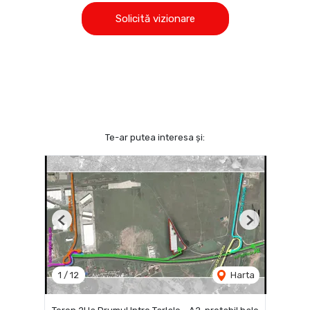
Solicită vizionare
Te-ar putea interesa și:
Previous
Next
1
/
12
Harta