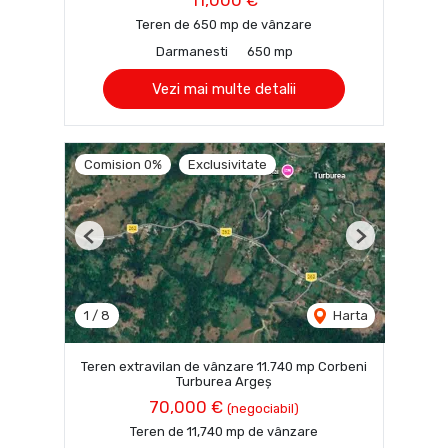
11,000 €
Teren de 650 mp de vânzare
Darmanesti
650 mp
Vezi mai multe detalii
Comision 0%
Exclusivitate
Previous
Next
1
/
8
Harta
Teren extravilan de vânzare 11.740 mp Corbeni
Turburea Argeș
70,000 €
(negociabil)
Teren de 11,740 mp de vânzare