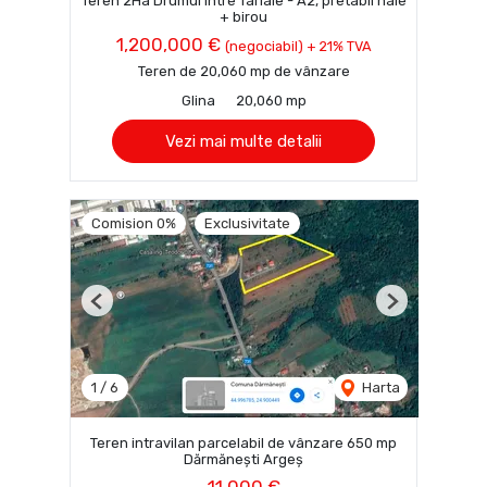
Teren 2Ha Drumul Intre Tarlale - A2, pretabil hale
+ birou
1,200,000 €
(negociabil) + 21% TVA
Teren de 20,060 mp de vânzare
Glina
20,060 mp
Vezi mai multe detalii
Comision 0%
Exclusivitate
Previous
Next
1
/
6
Harta
Teren intravilan parcelabil de vânzare 650 mp
Dărmănești Argeș