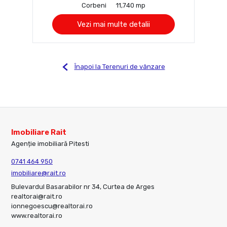
Corbeni
11,740 mp
Vezi mai multe detalii
Înapoi la Terenuri de vânzare
Imobiliare Rait
Agenție imobiliară Pitesti
0741 464 950
imobiliare@rait.ro
Bulevardul Basarabilor nr 34, Curtea de Arges
realtorai@rait.ro
ionnegoescu@realtorai.ro
www.realtorai.ro