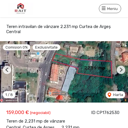
Meniu
Teren intravilan de vânzare 2.231 mp Curtea de Argeș
Central
Comision 0%
Exclusivitate
Previous
Nex
1
/
8
Harta
159,000 €
ID CP1762530
(negociabil)
Teren de 2,231 mp de vânzare
Central, Curtea de Arges
2,231 mp