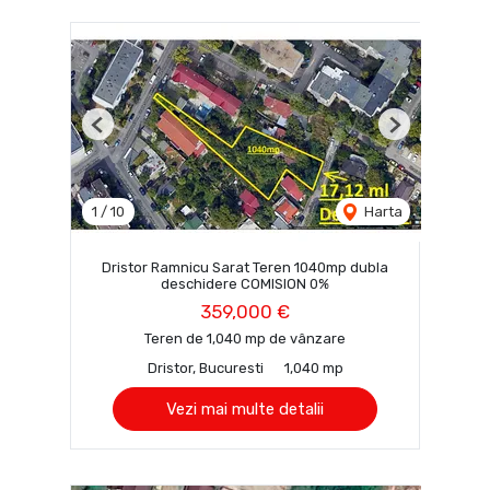
Previous
Next
1
/
10
Harta
Dristor Ramnicu Sarat Teren 1040mp dubla
deschidere COMISION 0%
359,000 €
Teren de 1,040 mp de vânzare
Dristor, Bucuresti
1,040 mp
Vezi mai multe detalii