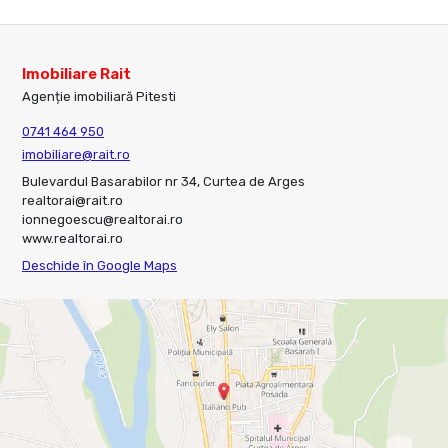
Imobiliare Rait
Agenție imobiliară Pitesti
0741 464 950
imobiliare@rait.ro
Bulevardul Basarabilor nr 34, Curtea de Arges
realtorai@rait.ro
ionnegoescu@realtorai.ro
www.realtorai.ro
Deschide în Google Maps