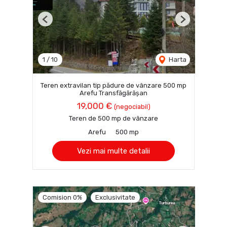
Previous
Next
1
/
10
Harta
Teren extravilan tip pădure de vânzare 500 mp
Arefu Transfăgărășan
19,000 €
(negociabil)
Teren de 500 mp de vânzare
Arefu
500 mp
Vezi mai multe detalii
Comision 0%
Exclusivitate