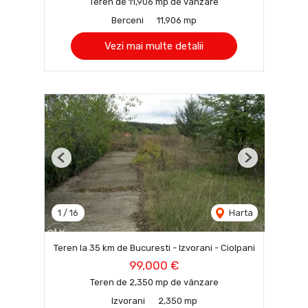
Teren de 11,906 mp de vânzare
Berceni
11,906 mp
Vezi mai multe detalii
Previous
Next
1
/
16
Harta
Teren la 35 km de Bucuresti - Izvorani - Ciolpani
99,000 €
Teren de 2,350 mp de vânzare
Izvorani
2,350 mp