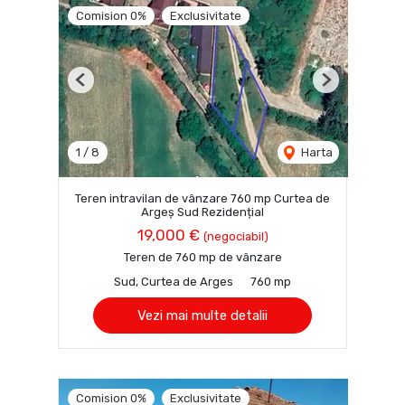
Comision 0%
Exclusivitate
Previous
Next
1
/
8
Harta
Teren intravilan de vânzare 760 mp Curtea de
Argeș Sud Rezidențial
19,000 €
(negociabil)
Teren de 760 mp de vânzare
Sud, Curtea de Arges
760 mp
Vezi mai multe detalii
Comision 0%
Exclusivitate