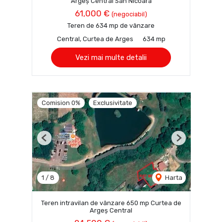
Argeș Central Sân Nicoară
61,000 €
(negociabil)
Teren de 634 mp de vânzare
Central, Curtea de Arges
634 mp
Vezi mai multe detalii
Comision 0%
Exclusivitate
Previous
Next
1
/
8
Harta
Teren intravilan de vânzare 650 mp Curtea de
Argeș Central