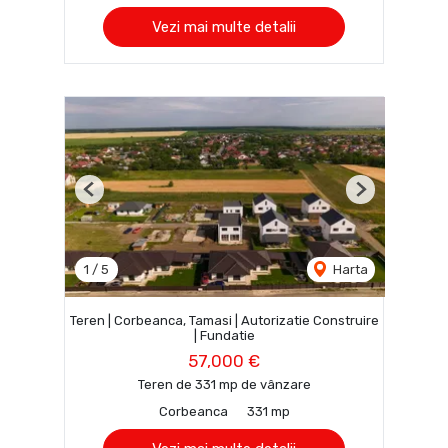
Vezi mai multe detalii
Previous
Next
1
/
5
Harta
Teren | Corbeanca, Tamasi | Autorizatie Construire
| Fundatie
57,000 €
Teren de 331 mp de vânzare
Corbeanca
331 mp