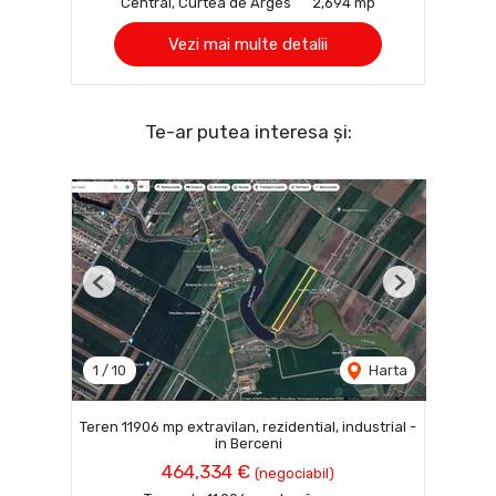
Central, Curtea de Arges
2,694 mp
Vezi mai multe detalii
Te-ar putea interesa și:
Previous
Next
1
/
10
Harta
Teren 11906 mp extravilan, rezidential, industrial -
in Berceni
464,334 €
(negociabil)