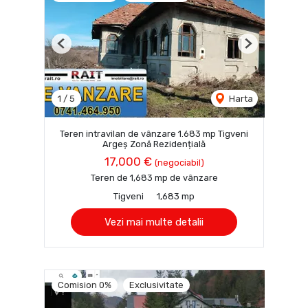
Previous
Next
1
/
5
Harta
Teren intravilan de vânzare 1.683 mp Tigveni
Argeș Zonă Rezidențială
17,000 €
(negociabil)
Teren de 1,683 mp de vânzare
Tigveni
1,683 mp
Vezi mai multe detalii
Comision 0%
Exclusivitate