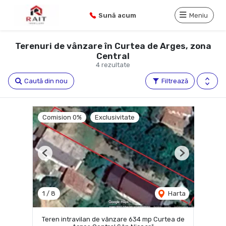
Sună acum
Meniu
Terenuri de vânzare în Curtea de Arges, zona
Central
4 rezultate
Caută din nou
Filtrează
Comision 0%
Exclusivitate
Previous
Next
1
/
8
Harta
Teren intravilan de vânzare 634 mp Curtea de