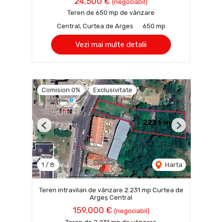
24,500 €
(negociabil)
Teren de 650 mp de vânzare
Central, Curtea de Arges
650 mp
Vezi mai multe detalii
Comision 0%
Exclusivitate
Previous
Next
1
/
8
Harta
Teren intravilan de vânzare 2.231 mp Curtea de
Argeș Central
159,000 €
(negociabil)