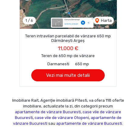
1
/
6
Harta
Teren intravilan parcelabil de vânzare 650 mp
Dărmănești Argeș
11,000 €
Teren de 650 mp de vânzare
Darmanesti
650 mp
Vezi mai multe detalii
Imobiliare Rait, Agenție imobiliară Pitesti, va ofera 118 oferte
imobiliare, actualizate la zi, din categorii precum
apartamente de vânzare Bucuresti
,
case vile de vânzare
Bucuresti
,
case vile de vânzare Otopeni
,
apartamente de
vânzare Bucuresti
sau
apartamente de vânzare Bucuresti
.