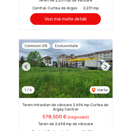
Teren de 2,231 mp de vânzare
Central, Curtea de Arges
2,231 mp
Vezi mai multe detalii
Comision 0%
Exclusivitate
Previous
Next
1
/
6
Harta
Teren intravilan de vânzare 2.694 mp Curtea de
Argeș Central
578,500 €
(negociabil)
Teren de 2,694 mp de vânzare