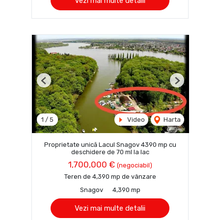
Vezi mai multe detalii
Previous
Next
1
/
5
Video
Harta
Proprietate unică Lacul Snagov 4390 mp cu
deschidere de 70 ml la lac
1,700,000 €
(negociabil)
Teren de 4,390 mp de vânzare
Snagov
4,390 mp
Vezi mai multe detalii