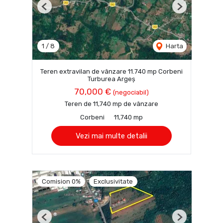
Previous
Next
1
/
8
Harta
Teren extravilan de vânzare 11.740 mp Corbeni
Turburea Argeș
70,000 €
(negociabil)
Teren de 11,740 mp de vânzare
Corbeni
11,740 mp
Vezi mai multe detalii
Comision 0%
Exclusivitate
Previous
Next