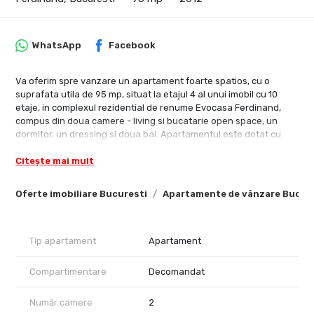
WhatsApp
Facebook
Va oferim spre vanzare un apartament foarte spatios, cu o
suprafata utila de 95 mp, situat la etajul 4 al unui imobil cu 10
etaje, in complexul rezidential de renume Evocasa Ferdinand,
compus din doua camere - living si bucatarie open space, un
dormitor, un dressing si doua bai. Apartamentul este dotat cu
centrala termica pe gaz, 2 aparate de aer conditionat, geamuri
Citește mai mult
termopan tripan si se vinde nemobilat cu bucatarie utilata.
Imobilul a fost construit in anul 2012, iar apartamentul a fost
renovat in anul 2022, optional aveti posibilitatea achizitionarii 2
Oferte imobiliare Bucuresti
Apartamente de vânzare Bucur
locuri de parcare in sistem klaus. In imediata apropiere se afla
statia de metrou Iancului, restaurante, cafenele, gradinite,
numeroase supermarket-uri precum si Piata Iancului. Va
Tip apartament
Apartament
asteptam la vizionare!!!
Compartimentare
Decomandat
Număr camere
2