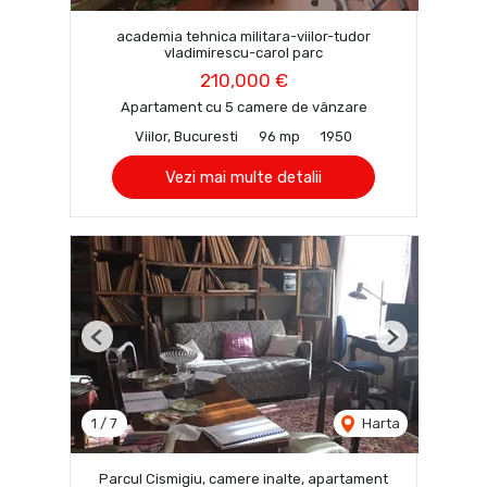
academia tehnica militara-viilor-tudor
vladimirescu-carol parc
210,000 €
Apartament cu 5 camere de vânzare
Viilor, Bucuresti
96 mp
1950
Vezi mai multe detalii
Previous
Next
1
/
7
Harta
Parcul Cismigiu, camere inalte, apartament