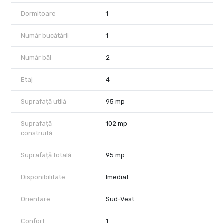
Dormitoare
1
Număr bucătării
1
Număr băi
2
Etaj
4
Suprafață utilă
95 mp
Suprafață
102 mp
construită
Suprafață totală
95 mp
Disponibilitate
Imediat
Orientare
Sud-Vest
Confort
1