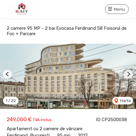
Meniu
2 camere 95 MP - 2 bai Evocasa Ferdinand 58 Foisorul de
Foc + Parcare
Previous
Nex
1
/
22
Harta
249,000 €
ID CP2500038
TVA inclus
Apartament cu 2 camere de vânzare
Ferdinand, Bucuresti
95 mp
2012