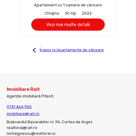
Apartament cu 1 camere de vânzare
Chiajna
30 mp
2022
Vezi mai multe detalii
Înapoi la Apartamente de vânzare
Imobiliare Rait
Agenție imobiliară Pitesti
0741 464 950
imobiliare@rait.ro
Bulevardul Basarabilor nr 34, Curtea de Arges
realtorai@rait.ro
ionnegoescu@realtorai.ro