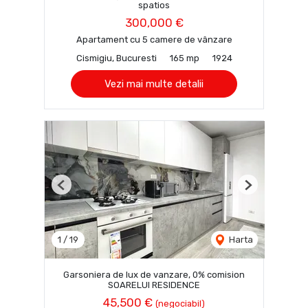
spatios
300,000 €
Apartament cu 5 camere de vânzare
Cismigiu, Bucuresti
165 mp
1924
Vezi mai multe detalii
Previous
Next
1
/
19
Harta
Garsoniera de lux de vanzare, 0% comision
SOARELUI RESIDENCE
45,500 €
(negociabil)