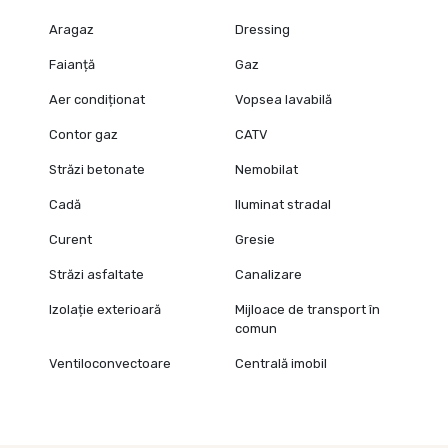
Aragaz
Dressing
Faianță
Gaz
Aer condiționat
Vopsea lavabilă
Contor gaz
CATV
Străzi betonate
Nemobilat
Cadă
Iluminat stradal
Curent
Gresie
Străzi asfaltate
Canalizare
Izolație exterioară
Mijloace de transport în
comun
Ventiloconvectoare
Centrală imobil