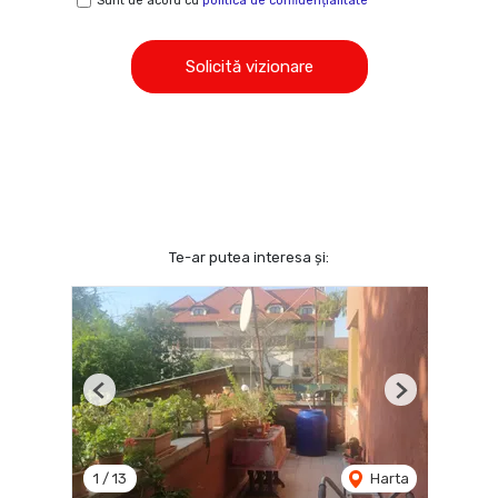
Sunt de acord cu
politica de confidențialitate
Solicită vizionare
Te-ar putea interesa și:
Previous
Next
1
/
13
Harta