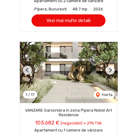
Apartament cu 2 camere de vânzare
Pipera, Bucuresti
48.7 mp
2026
Vezi mai multe detalii
Previous
Next
1
/
17
Harta
VANZARE Garsoniera in zona Pipera Nobel Art
Residence
103,682 €
(negociabil) + 21% TVA
Apartament cu 1 camere de vânzare