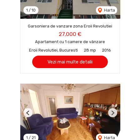
1
/
10
Harta
Garsoniera de vanzare zona Eroii Revolutiei
27,000 €
Apartament cu 1 camere de vânzare
Eroii Revolutiei, Bucuresti
28 mp
2016
Vezi mai multe detalii
Previous
Next
1
/
21
Harta