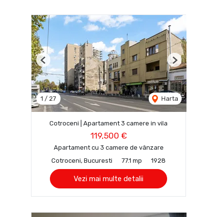
Previous
Next
1
/
27
Harta
Cotroceni | Apartament 3 camere in vila
119,500 €
Apartament cu 3 camere de vânzare
Cotroceni, Bucuresti
77.1 mp
1928
Vezi mai multe detalii