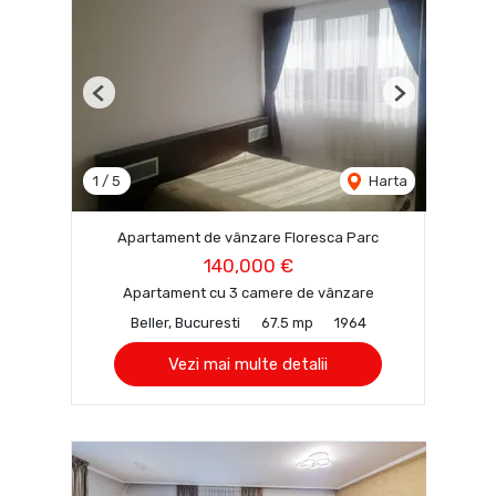
Previous
Next
1
/
5
Harta
Apartament de vânzare Floresca Parc
140,000 €
Apartament cu 3 camere de vânzare
Beller, Bucuresti
67.5 mp
1964
Vezi mai multe detalii