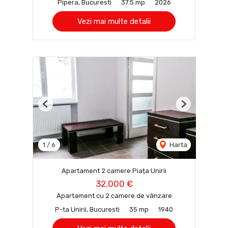
Pipera, Bucuresti
37.5 mp
2026
Vezi mai multe detalii
Previous
Next
1
/
6
Harta
Apartament 2 camere Piața Unirii
32,000 €
Apartament cu 2 camere de vânzare
P-ta Unirii, Bucuresti
35 mp
1940