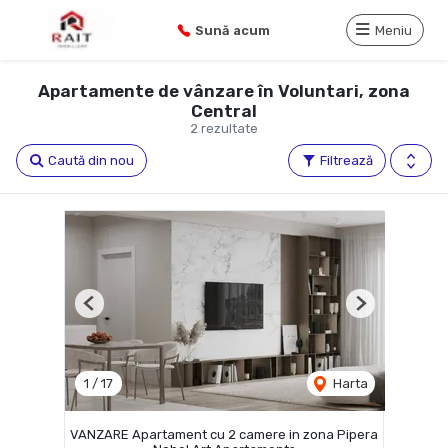
Sună acum
Meniu
Apartamente de vânzare în Voluntari, zona
Central
2 rezultate
Caută din nou
Filtrează
Previous
Next
1
/
17
Harta
VANZARE Apartament cu 2 camere in zona Pipera