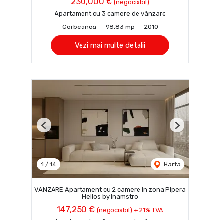
230,000 €
(negociabil)
Apartament cu 3 camere de vânzare
Corbeanca
98.83 mp
2010
Vezi mai multe detalii
Previous
Next
1
/
14
Harta
VANZARE Apartament cu 2 camere in zona Pipera
Helios by Inamstro
147,250 €
(negociabil) + 21% TVA