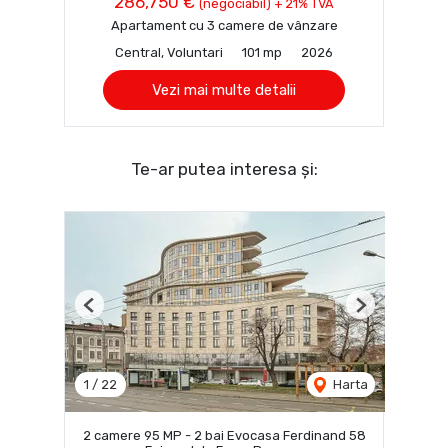
286,750 €
(negociabil) + 21% TVA
Apartament cu 3 camere de vânzare
Central, Voluntari
101 mp
2026
Vezi mai multe detalii
Te-ar putea interesa și:
Previous
Next
1
/
22
Harta
2 camere 95 MP - 2 bai Evocasa Ferdinand 58