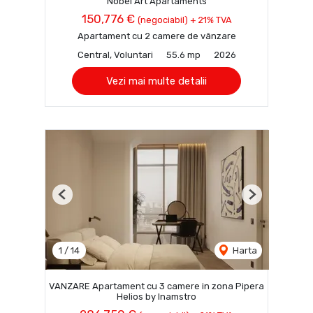
Nobel Art Apartaments
150,776 €
(negociabil) + 21% TVA
Apartament cu 2 camere de vânzare
Central, Voluntari
55.6 mp
2026
Vezi mai multe detalii
Previous
Next
1
/
14
Harta
VANZARE Apartament cu 3 camere in zona Pipera
Helios by Inamstro