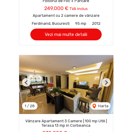
Foisorul de Foc + Parcare
249,000 €
TVA inclus
Apartament cu 2 camere de vânzare
Ferdinand, Bucuresti
95 mp
2012
Vezi mai multe detalii
Previous
Next
1
/
28
Harta
Vânzare Apartament 3 Camere | 100 mp Utili |
Terasa 13 mp in Corbeanca