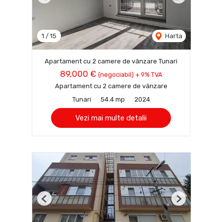
Previous
Next
1
/
15
Harta
Apartament cu 2 camere de vânzare Tunari
89,000 €
(negociabil) + 9% TVA
Apartament cu 2 camere de vânzare
Tunari
54.4 mp
2024
Vezi mai multe detalii
Previous
Next