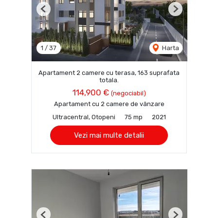
Previous
Next
1
/
37
Harta
Apartament 2 camere cu terasa, 163 suprafata
totala.
114,900 €
(negociabil)
Apartament cu 2 camere de vânzare
Ultracentral, Otopeni
75 mp
2021
Vezi mai multe detalii