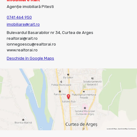
Agenție imobiliară Pitesti
0741 464 950
imobiliare@rait.ro
Bulevardul Basarabilor nr 34, Curtea de Arges
realtorai@rait.ro
ionnegoescu@realtorai.ro
www.realtorai.ro
Deschide în Google Maps