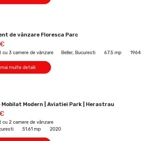
nt de vânzare Floresca Parc
 €
 cu 3 camere de vânzare
Beller, Bucuresti
67.5 mp
1964
 mai multe detalii
Mobilat Modern | Aviatiei Park | Herastrau
 €
 cu 2 camere de vânzare
curesti
51.61 mp
2020