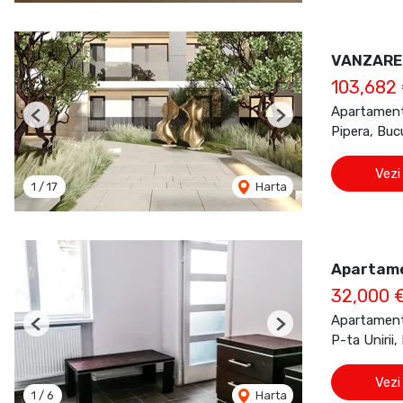
VANZARE 
103,682
Apartament
Previous
Next
Pipera, Buc
Vezi
1
/
17
Harta
Apartame
32,000 
Apartament
Previous
Next
P-ta Unirii,
Vezi
1
/
6
Harta