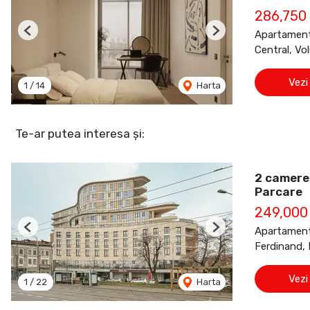
286,750
Apartament
Previous
Next
Central, Vol
Vezi
1
/
14
Harta
Te-ar putea interesa și:
2 camere 
Parcare
249,000
Apartament
Previous
Next
Ferdinand, 
Vezi
1
/
22
Harta