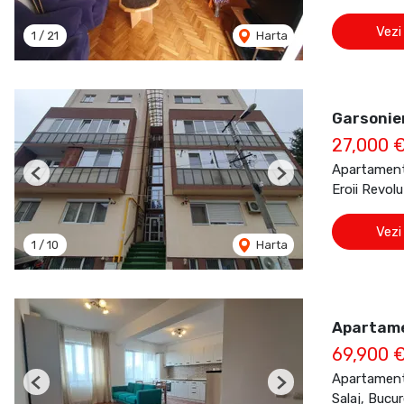
Vezi
1
/
21
Harta
Garsonier
27,000 
Apartament
Previous
Next
Eroii Revolu
Vezi
1
/
10
Harta
Apartamen
69,900 
Apartament
Previous
Next
Salaj, Bucur