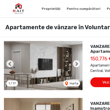
Proprietăți
Pentru cumpărători
P
Apartamente de vânzare în Voluntari
VANZARE 
Apartam
150,776
Apartament
Previous
Next
Central, Vol
Vezi
1
/
17
Harta
VANZARE 
Inamstro