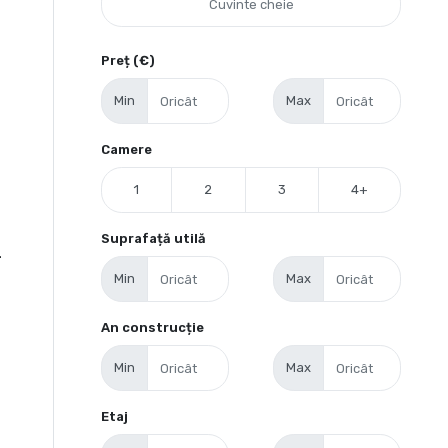
Preț (€)
Min
Max
Camere
1
2
3
4+
Suprafață utilă
+
Min
Max
An construcție
Min
Max
Etaj