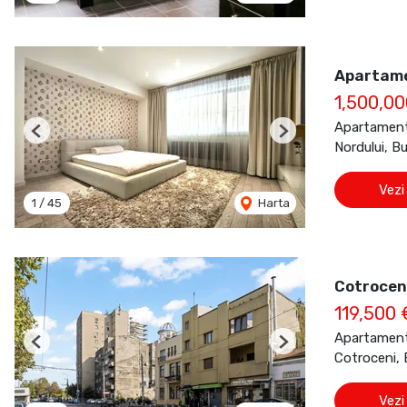
Apartame
1,500,00
Apartament
Previous
Next
Nordului, B
Vezi
1
/
45
Harta
Cotroceni
119,500 
Apartament
Previous
Next
Cotroceni, 
Vezi