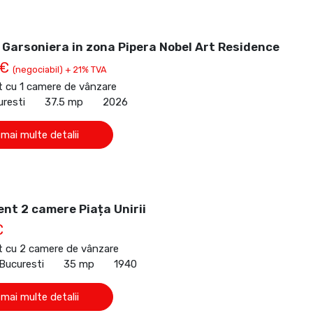
Garsoniera in zona Pipera Nobel Art Residence
 €
(negociabil) + 21% TVA
 cu 1 camere de vânzare
uresti
37.5 mp
2026
 mai multe detalii
nt 2 camere Piața Unirii
€
 cu 2 camere de vânzare
 Bucuresti
35 mp
1940
 mai multe detalii