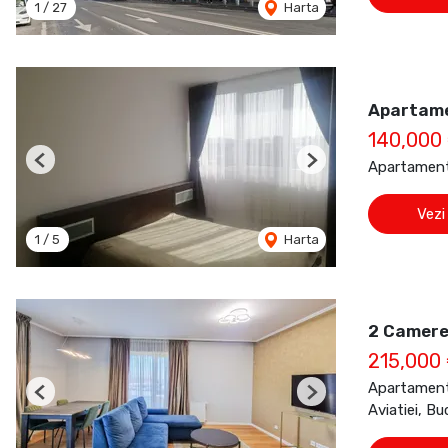
1
/
27
Harta
Apartame
140,000
Apartament
Previous
Next
Vezi
1
/
5
Harta
2 Camere 
215,000
Apartament
Previous
Next
Aviatiei, Bu