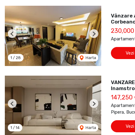
Vânzare A
Corbean
230,000
Previous
Next
Apartament
Vezi
1
/
28
Harta
VANZARE 
Inamstro
147,250
Apartament
Previous
Next
Pipera, Buc
Vezi
1
/
14
Harta