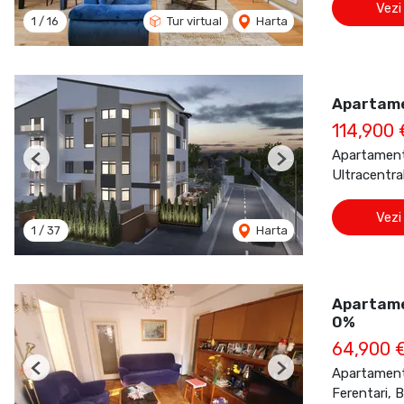
Vezi
1
/
16
Tur virtual
Harta
Apartame
114,900
Apartament
Previous
Next
Ultracentra
Vezi
1
/
37
Harta
Apartame
0%
64,900 
Apartament
Previous
Next
Ferentari, 