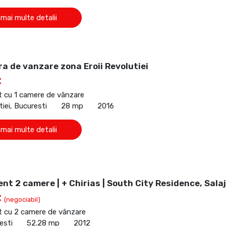
 mai multe detalii
a de vanzare zona Eroii Revolutiei
€
 cu 1 camere de vânzare
tiei, Bucuresti
28 mp
2016
 mai multe detalii
t 2 camere | + Chirias | South City Residence, Salaj
€
(negociabil)
 cu 2 camere de vânzare
esti
52.28 mp
2012