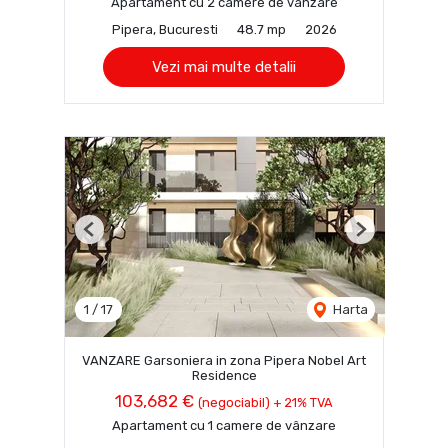
Apartament cu 2 camere de vânzare
Pipera, Bucuresti
48.7 mp
2026
Vezi mai multe detalii
Previous
Next
1
/
17
Harta
VANZARE Garsoniera in zona Pipera Nobel Art
Residence
103,682 €
(negociabil) + 21% TVA
Apartament cu 1 camere de vânzare