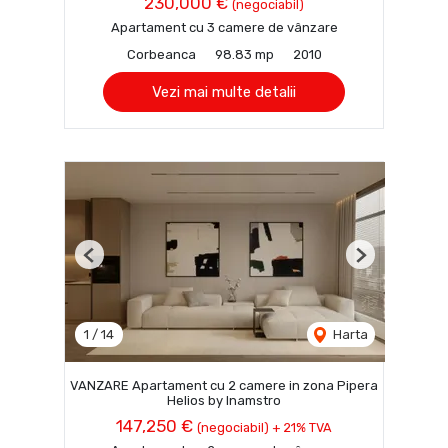
230,000 €
(negociabil)
Apartament cu 3 camere de vânzare
Corbeanca
98.83 mp
2010
Vezi mai multe detalii
Previous
Next
1
/
14
Harta
VANZARE Apartament cu 2 camere in zona Pipera
Helios by Inamstro
147,250 €
(negociabil) + 21% TVA