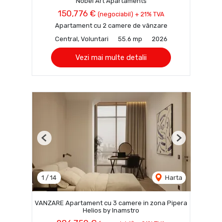
Nobel Art Apartaments
150,776 €
(negociabil) + 21% TVA
Apartament cu 2 camere de vânzare
Central, Voluntari
55.6 mp
2026
Vezi mai multe detalii
Previous
Next
1
/
14
Harta
VANZARE Apartament cu 3 camere in zona Pipera
Helios by Inamstro