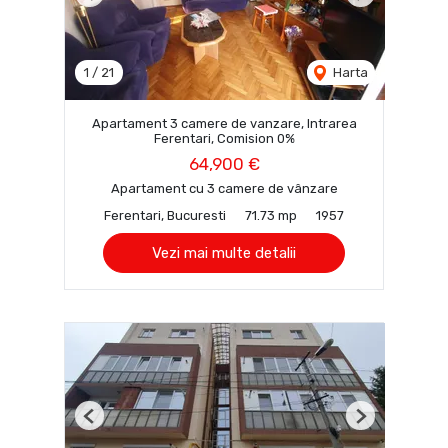
Previous
Next
1
/
21
Harta
Apartament 3 camere de vanzare, Intrarea
Ferentari, Comision 0%
64,900 €
Apartament cu 3 camere de vânzare
Ferentari, Bucuresti
71.73 mp
1957
Vezi mai multe detalii
Previous
Next