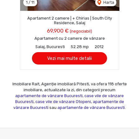
1
/
11
Harta
Apartament 2 camere | + Chirias | South City
Residence, Salaj
69,900 €
(negociabil)
Apartament cu 2 camere de vânzare
Salaj, Bucuresti
52.28 mp
2012
Vezi mai multe detalii
Imobiliare Rait, Agenție imobiliară Pitesti, va ofera 118 oferte
imobiliare, actualizate la zi, din categorii precum
apartamente de vânzare Bucuresti
,
case vile de vânzare
Bucuresti
,
case vile de vânzare Otopeni
,
apartamente de
vânzare Bucuresti
sau
apartamente de vânzare Bucuresti
.