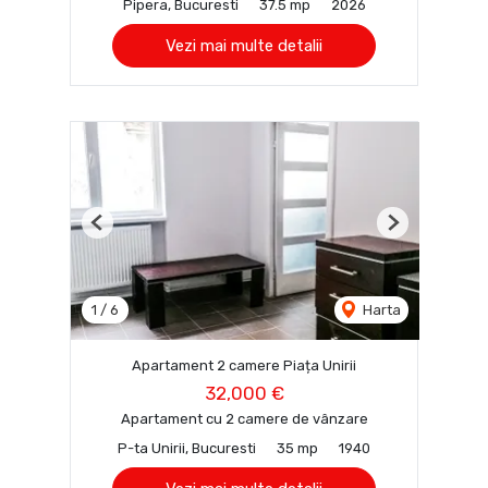
Pipera, Bucuresti
37.5 mp
2026
Vezi mai multe detalii
Previous
Next
1
/
6
Harta
Apartament 2 camere Piața Unirii
32,000 €
Apartament cu 2 camere de vânzare
P-ta Unirii, Bucuresti
35 mp
1940