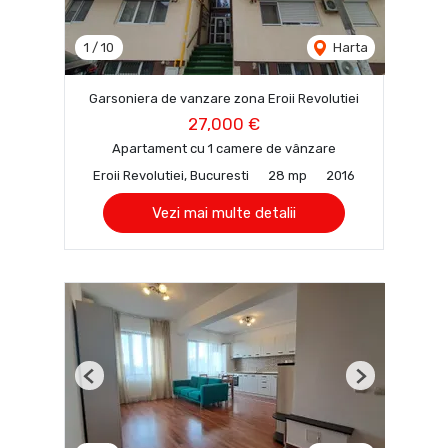
1
/
10
Harta
Garsoniera de vanzare zona Eroii Revolutiei
27,000 €
Apartament cu 1 camere de vânzare
Eroii Revolutiei, Bucuresti
28 mp
2016
Vezi mai multe detalii
Previous
Next