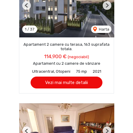
Previous
Next
1
/
37
Harta
Apartament 2 camere cu terasa, 163 suprafata
totala.
114,900 €
(negociabil)
Apartament cu 2 camere de vânzare
Ultracentral, Otopeni
75 mp
2021
Vezi mai multe detalii