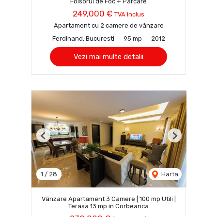
Foisorul de Foc + Parcare
249,000 €
TVA inclus
Apartament cu 2 camere de vânzare
Ferdinand, Bucuresti
95 mp
2012
Vezi mai multe detalii
Previous
Next
1
/
28
Harta
Vânzare Apartament 3 Camere | 100 mp Utili |
Terasa 13 mp in Corbeanca