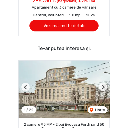
286,750 €
(negociabil) + 21% TVA
Apartament cu 3 camere de vânzare
Central, Voluntari
101 mp
2026
Vezi mai multe detalii
Te-ar putea interesa și:
Previous
Next
1
/
22
Harta
2 camere 95 MP - 2 bai Evocasa Ferdinand 58