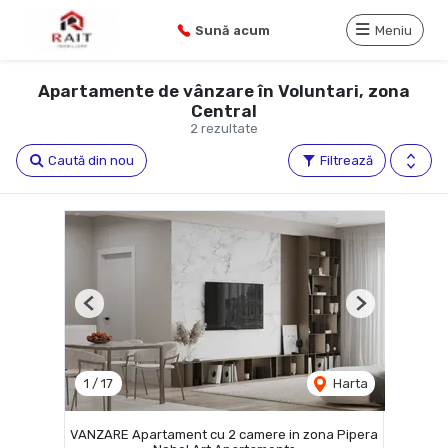
Sună acum
Meniu
Apartamente de vânzare în Voluntari, zona
Central
2 rezultate
Caută din nou
Filtrează
Previous
Next
1
/
17
Harta
VANZARE Apartament cu 2 camere in zona Pipera