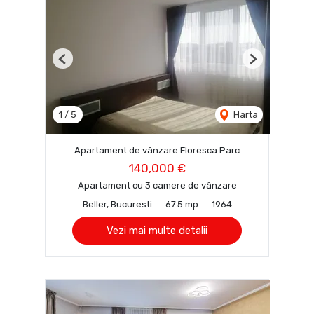
Previous
Next
1
/
5
Harta
Apartament de vânzare Floresca Parc
140,000 €
Apartament cu 3 camere de vânzare
Beller, Bucuresti
67.5 mp
1964
Vezi mai multe detalii