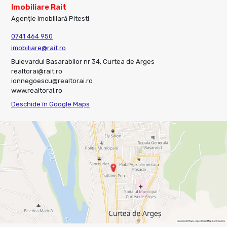
Imobiliare Rait
Agenție imobiliară Pitesti
0741 464 950
imobiliare@rait.ro
Bulevardul Basarabilor nr 34, Curtea de Arges
realtorai@rait.ro
ionnegoescu@realtorai.ro
www.realtorai.ro
Deschide în Google Maps