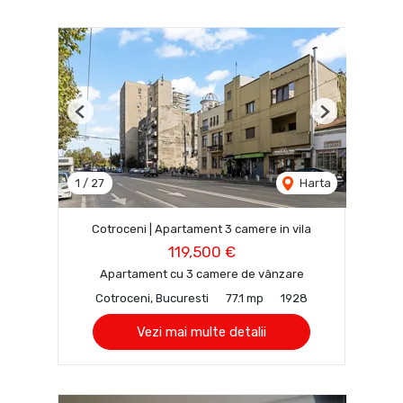
Previous
Next
1
/
27
Harta
Cotroceni | Apartament 3 camere in vila
119,500 €
Apartament cu 3 camere de vânzare
Cotroceni, Bucuresti
77.1 mp
1928
Vezi mai multe detalii