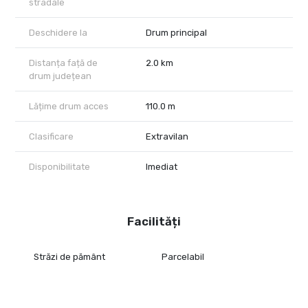
stradale
Deschidere la
Drum principal
Distanța față de
2.0 km
drum județean
Lățime drum acces
110.0 m
Clasificare
Extravilan
Disponibilitate
Imediat
Facilități
Străzi de pământ
Parcelabil