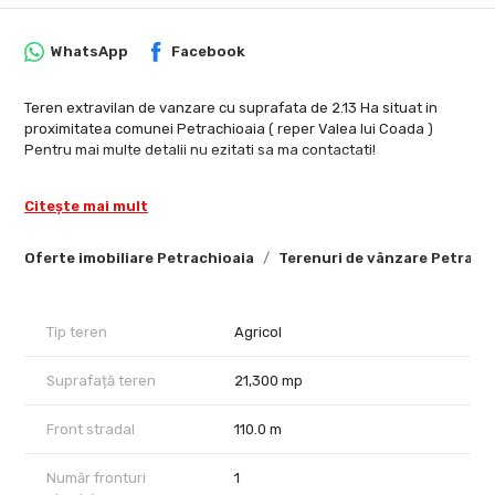
WhatsApp
Facebook
Teren extravilan de vanzare cu suprafata de 2.13 Ha situat in
proximitatea comunei Petrachioaia ( reper Valea lui Coada )
Pentru mai multe detalii nu ezitati sa ma contactati!
Citește mai mult
Oferte imobiliare Petrachioaia
Terenuri de vânzare Petrach
Tip teren
Agricol
Suprafață teren
21,300 mp
Front stradal
110.0 m
Număr fronturi
1