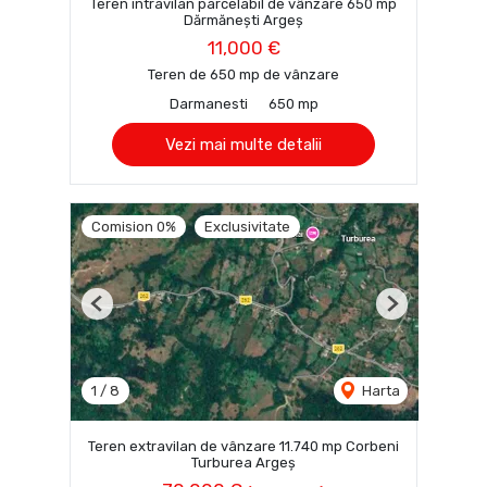
Teren intravilan parcelabil de vânzare 650 mp
Dărmănești Argeș
11,000 €
Teren de 650 mp de vânzare
Darmanesti
650 mp
Vezi mai multe detalii
Comision 0%
Exclusivitate
Previous
Next
1
/
8
Harta
Teren extravilan de vânzare 11.740 mp Corbeni
Turburea Argeș