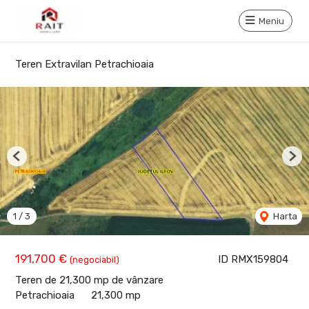
Meniu
Teren Extravilan Petrachioaia
Previous
Nex
1
/
3
Harta
191,700 €
ID RMX159804
(negociabil)
Teren de 21,300 mp de vânzare
Petrachioaia
21,300 mp