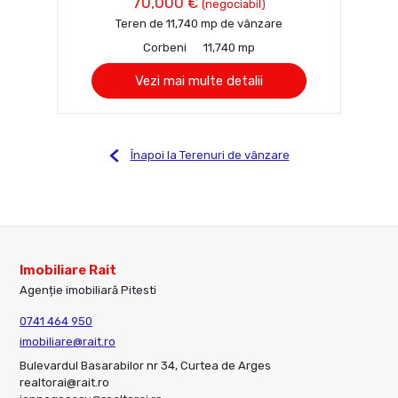
70,000 €
(negociabil)
Teren de 11,740 mp de vânzare
Corbeni
11,740 mp
Vezi mai multe detalii
Înapoi la Terenuri de vânzare
Imobiliare Rait
Agenție imobiliară Pitesti
0741 464 950
imobiliare@rait.ro
Bulevardul Basarabilor nr 34, Curtea de Arges
realtorai@rait.ro