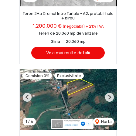
Teren 2Ha Drumul Intre Tarlale - A2, pretabil hale
+ birou
1,200,000 €
(negociabil) + 21% TVA
Teren de 20,060 mp de vânzare
Glina
20,060 mp
Vezi mai multe detalii
Comision 0%
Exclusivitate
Previous
Next
1
/
6
Harta