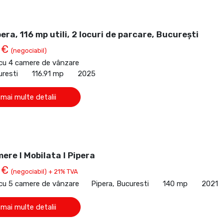
pera, 116 mp utili, 2 locuri de parcare, București
 €
(negociabil)
 cu 4 camere de vânzare
uresti
116.91 mp
2025
 mai multe detalii
mere I Mobilata I Pipera
 €
(negociabil) + 21% TVA
 cu 5 camere de vânzare
Pipera, Bucuresti
140 mp
2021
 mai multe detalii