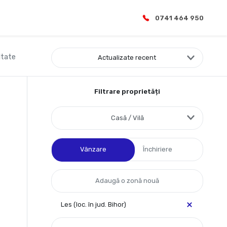
0741 464 950
ltate
Actualizate recent
Filtrare proprietăți
Casă / Vilă
Vânzare
Închiriere
Les (loc. în jud. Bihor)