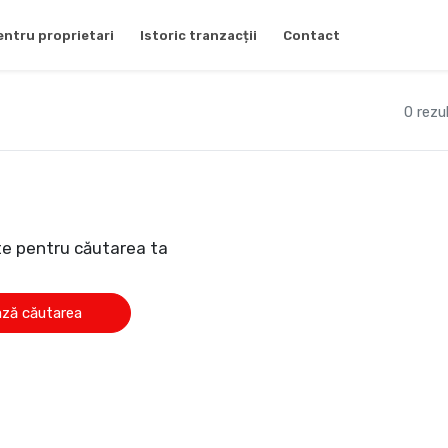
entru proprietari
Istoric tranzacții
Contact
0 rezu
te pentru căutarea ta
ză căutarea