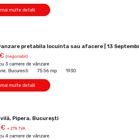
 mai multe detalii
anzare pretabila locuinta sau afacere | 13 Septemb
 €
(negociabil)
 cu 3 camere de vânzare
ie, Bucuresti
75.56 mp
1930
 mai multe detalii
vilă, Pipera, București
 €
+ 21% TVA
 cu 4 camere de vânzare