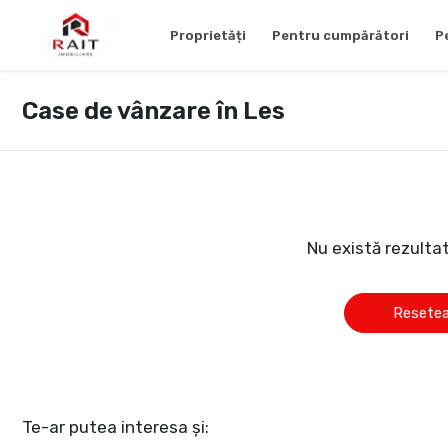
Proprietăți
Pentru cumpărători
P
Case de vânzare în Les
Nu există rezulta
Resetea
Te-ar putea interesa și: