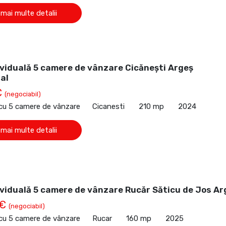
 mai multe detalii
ividuală 5 camere de vânzare Cicănești Argeș
al
€
(negociabil)
 cu 5 camere de vânzare
Cicanesti
210 mp
2024
 mai multe detalii
ividuală 5 camere de vânzare Rucăr Săticu de Jos Ar
 €
(negociabil)
 cu 5 camere de vânzare
Rucar
160 mp
2025