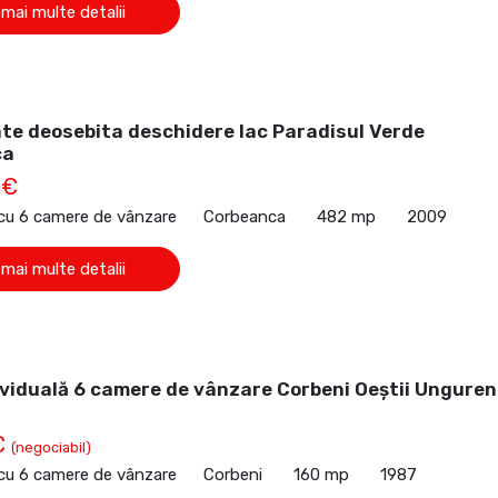
 mai multe detalii
te deosebita deschidere lac Paradisul Verde
ca
 €
 cu 6 camere de vânzare
Corbeanca
482 mp
2009
 mai multe detalii
viduală 6 camere de vânzare Corbeni Oeștii Unguren
€
(negociabil)
 cu 6 camere de vânzare
Corbeni
160 mp
1987