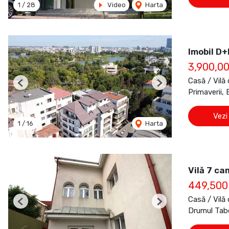
1
/
28
Video
Harta
Imobil D+
3,900,0
Casă / Vilă
Previous
Next
Primaverii, 
Vezi
1
/
16
Harta
Vilă 7 ca
449,50
Casă / Vilă
Previous
Next
Drumul Tabe