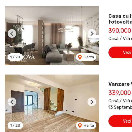
Casa cu 
fotovolt
390,000
Previous
Next
Casă / Vilă
Vezi
1
/
20
Harta
Vanzare V
339,000
Casă / Vilă
Previous
Next
13 Septembr
Vezi
1
/
28
Harta