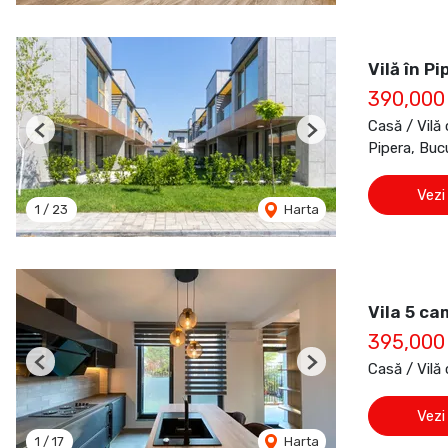
Vilă în Pi
390,000
Casă / Vilă
Previous
Next
Pipera, Buc
Vezi
1
/
23
Harta
Vila 5 ca
395,000
Casă / Vilă
Previous
Next
Vezi
1
/
17
Harta