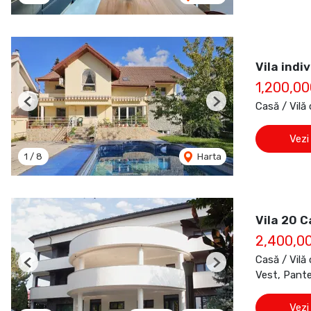
Vila indi
1,200,0
Casă / Vilă
Previous
Next
Vezi
1
/
8
Harta
Vila 20 C
2,400,0
Casă / Vilă
Previous
Next
Vest, Pant
Vezi