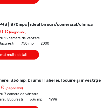
P+3 | 870mpc | ideal birouri/comercial/clinica
00 €
(negociabil)
 cu 15 camere de vânzare
Bucuresti
750 mp
2000
 mai multe detalii
mere, 336 mp, Drumul Taberei, locuire și investiție
0 €
(negociabil)
 cu 7 camere de vânzare
rei, Bucuresti
336 mp
1998