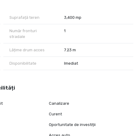
sti, restaurant Doi Cocosi, centura Bucuresti
tați!
Suprafață teren
3,400 mp
Număr fronturi
1
stradale
Lățime drum acces
7.23 m
Disponibilitate
Imediat
ilități
it
Canalizare
Curent
Oportunitate de investiții
Acces auto