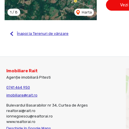
Vezi
1
/
8
Harta
Înapoi la Terenuri de vânzare
Imobiliare Rait
Agenție imobiliară Pitesti
0741 464 950
imobiliare@rait.ro
Bulevardul Basarabilor nr 34, Curtea de Arges
realtorai@rait.ro
ionnegoescu@realtorai.ro
www.realtorai.ro
Deschide în Google Maps