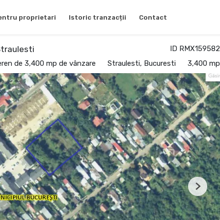
entru proprietari
Istoric tranzacții
Contact
traulesti
ID RMX159582
eren de 3,400 mp de vânzare
Straulesti, Bucuresti
3,400 mp
Next