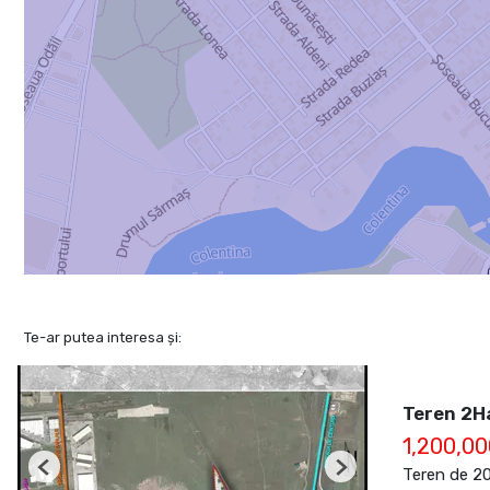
Te-ar putea interesa și:
Teren 2Ha
1,200,0
Teren de 2
Previous
Next