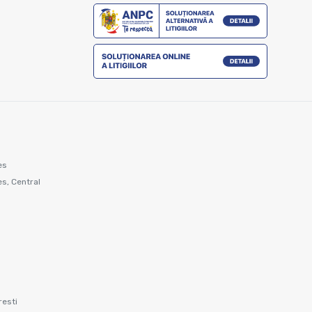
es
s, Central
resti