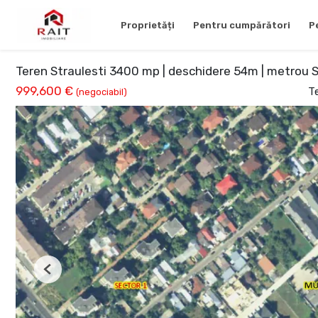
Proprietăți
Pentru cumpărători
P
Teren Straulesti 3400 mp | deschidere 54m | metrou S
999,600 €
T
(negociabil)
Previous