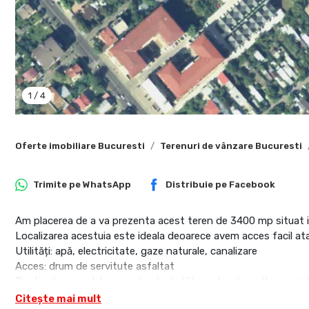
1
/
4
Oferte imobiliare Bucuresti
Terenuri de vânzare Bucuresti
Trimite pe
WhatsApp
Distribuie pe
Facebook
Am placerea de a va prezenta acest teren de 3400 mp situat in
Localizarea acestuia este ideala deoarece avem acces facil ata
Utilități: apă, electricitate, gaze naturale, canalizare
Acces: drum de servitute asfaltat
Destinație: acest teren este ideal atât pentru dezvoltare rezide
Vecinătăți: Magazine, supermarketuri și centre comerciale în ap
Citește mai mult