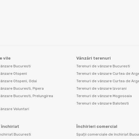
e vile
Vânzări terenuri
vânzare Bucuresti
Terenuri de vânzare Bucuresti
vânzare Otopeni
Terenuri de vânzare Curtea de Arg
vânzare Otopeni, Odai
Terenuri de vânzare Curtea de Arge
vânzare Bucuresti, Pipera
Terenuri de vânzare Izvorani
vânzare Bucuresti, Prelungirea
Terenuri de vânzare Mogosoaia
Terenuri de vânzare Balotesti
vânzare Voluntari
 închiriat
Închirieri comercial
nchiriat Bucuresti
Spații comerciale de închiriat Bucu