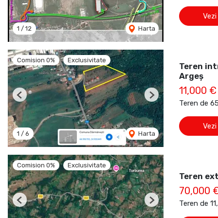
Vezi
1
/
12
Harta
Comision 0%
Exclusivitate
Teren int
Argeș
11,000 €
Previous
Next
Teren de 6
Vezi
1
/
6
Harta
Comision 0%
Exclusivitate
Teren ex
70,000 
Teren de 1
Previous
Next