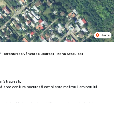
Harta
Terenuri de vânzare Bucuresti, zona Straulesti
 Straulesti.
t spre centura bucuresti cat si spre metrou Laminorului.
nțială, cât și pentru investiții comerciale sau industriale
ropiere (Lidl)