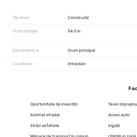
Hotel Phoenicia, soseaua Bucuresti-Targoviste, metrou Straule
Pentru mai multe detalii sau vizionare, nu ezitați să ma contac
Tip teren
Construcții
Front stradal
54.0 m
Deschidere la
Drum principal
Clasificare
Intravilan
Fac
Oportunitate de investiții
Teren împrejmu
Iluminat stradal
Acces auto
Străzi asfaltate
Irigații
Mijloace de transport în comun
Utilități în zonă